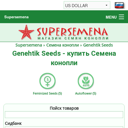
Supersemena
MENU
Семена конопли
Другие товары
Supersemena
»
Семена конопли
»
Genehtik Seeds
Как заказать / FAQ
Genehtik Seeds - купить Семена
конопли
Feminized Seeds (5)
Autoflower (5)
Пойск товаров
Сидбанк