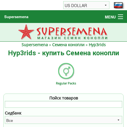
Supersemena
MENU
Семена конопли
Другие товары
Supersemena
»
Семена конопли
»
Hyp3rids
Как заказать / FAQ
Hyp3rids - купить Семена конопли
Regular Packs
Пойск товаров
Сидбанк