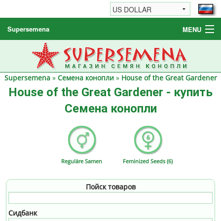
Supersemena
MENU
Семена конопли
Другие товары
Supersemena
»
Семена конопли
»
House of the Great Gardener
Как заказать / FAQ
House of the Great Gardener - купить
Семена конопли
Reguläre Samen
Feminized Seeds (6)
Пойск товаров
Сидбанк