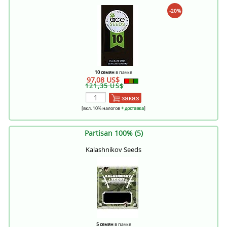
-20%
10 семян
в пачке
97,08 US$
121,35 US$
заказ
[вкл. 10% налогов
+ доставка
]
Partisan 100% (5)
Kalashnikov Seeds
5 семян
в пачке