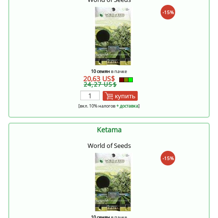
-15%
10 семян
в пачке
20,63 US$
24,27 US$
купить
[вкл. 10% налогов
+ доставка
]
Ketama
World of Seeds
-15%
10 семян
в пачке