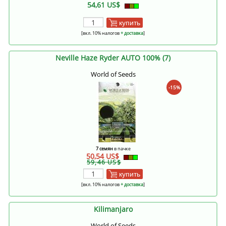
54,61 US$
купить
[вкл. 10% налогов
+ доставка
]
Neville Haze Ryder AUTO 100% (7)
World of Seeds
-15%
7 семян
в пачке
50,54 US$
59,46 US$
купить
[вкл. 10% налогов
+ доставка
]
Kilimanjaro
World of Seeds