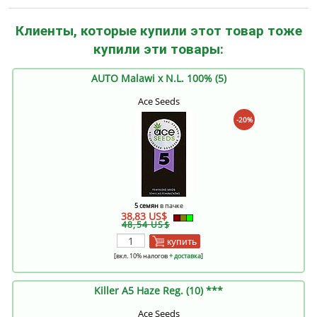
Клиенты, которые купили этот товар тоже
купили эти товары:
AUTO Malawi x N.L. 100% (5)
Ace Seeds
-20%
5 семян
в пачке
38,83 US$
48,54 US$
купить
[вкл. 10% налогов
+ доставка
]
Killer A5 Haze Reg. (10) ***
Ace Seeds