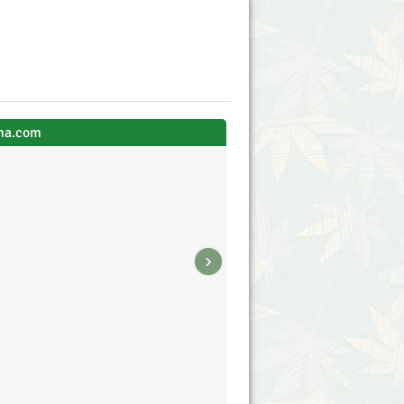
na.com
›