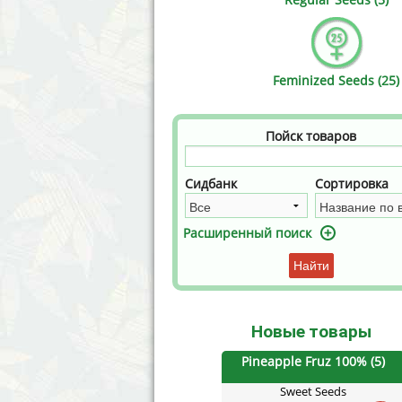
Annabelle´s Garden
Fast Bud
Barney´s Farm
Female 
Feminized Seeds (25)
Blimburn Seeds
G13 Lab
Bulk Seed Bank
Genehtik
Пойск товаров
Bulldog Seeds
Green Bo
Сидбанк
Сортировка
Cannabella Genetics
House of
Расширенный поиск
Найти
Новые товары
Pineapple Fruz 100% (5)
Sweet Seeds