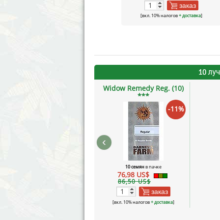
заказ
[вкл. 10% налогов
+ доставка
]
10 лу
Widow Remedy Reg. (10)
***
-11%
‹
10 семян
в пачке
76,98 US$
86,50 US$
заказ
[вкл. 10% налогов
+ доставка
]