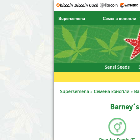
Supersemena
Семена конопли
SENSI SEEDS
CBD Cre
SENSI SEEDS RESEARCH
Chronic 
NIRVANA
Deliciou
Sensi Seeds
GREENHOUSE
DNA Gen
SERIOUS SEEDS
Dr. Unde
Supersemena
»
Семена конопли
»
Ba
SPLIFF SEEDS
Dutch Pa
Barney´s
Ace Seeds
Empire 
Anaconda Seeds
Exotic S
Regular Seeds (5)