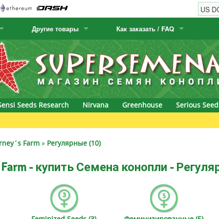
Другие товары
Как заказать / FAQ
w
Семена кактусов
Humboldt Seed Company
Как заказать
Positronics
& Caviar
Канарские растения
Humboldt Seeds
Виды / цены доставки
Prana Medical S
s Seeds
Hyp3rids
FAQ
Pyramid Seeds
Sensi Seeds Research
Nirvana
Greenhouse
Serious Seed
etics
Kalashnikov Seeds
Resin Seeds
Green
rground Seeds
Kannabia
Ripper Seeds
rney´s Farm
»
Регулярные (10)
ssion
K.C. Brains
Royal Queen Se
 Farm - купить Семена конопли - Регуля
Seeds
krauTHCollective
Samsara Seeds
eeds
La Semilla Automatica
Seedsman
Feminized Seeds (3)
Феминизированные (5)