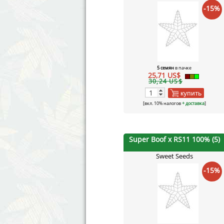
-15%
5 семян
в пачке
25,71 US$
30,24 US$
купить
[вкл. 10% налогов
+ доставка
]
Super Boof x RS11 100% (5)
Sweet Seeds
-15%