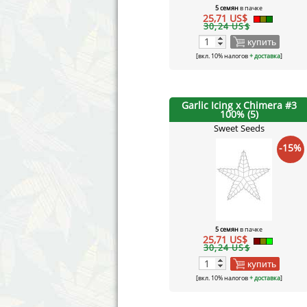
5 семян
в пачке
25,71 US$
30,24 US$
купить
[вкл. 10% налогов
+ доставка
]
Garlic Icing x Chimera #3
100% (5)
Sweet Seeds
-15%
5 семян
в пачке
25,71 US$
30,24 US$
купить
[вкл. 10% налогов
+ доставка
]