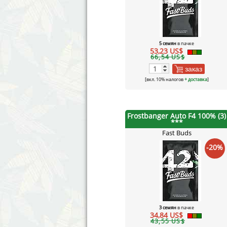
5 семян
в пачке
53,23 US$
66,54 US$
заказ
[вкл. 10% налогов
+ доставка
]
Frostbanger Auto F4 100% (3)
***
Fast Buds
-20%
3 семян
в пачке
34,84 US$
43,55 US$