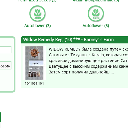
s
Mallorca Seeds
Seed Stockers
Seeds
Mandala
Seedy Simon
Autoflower (3)
Autoflower (5)
s
Medical Seeds Co.
Silent Seeds
Widow Remedy Reg. (10) ***
- Barney´s Farm
 Seeds
Ministry of Cannabis
Söllner - Vadda'
WIDOW REMEDY была создана путем с
Сативы из Тихуаны с Kerala, которая со
dhi
Paradise Seeds
Strain Hunters S
красивое доминирующее растение Сат
цветущее с высоким содержанием кан
 the Great Gardener
Philosopher Seeds
Sumo Seeds
Затем сорт получил дальнейш ...
[ 041059-10 ]