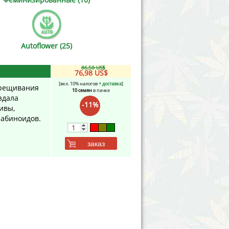
Victory Seeds
Vision Seeds
Autoflower (25)
White Label Seeds
86,50 US$
76,98 US$
s Marijuanabam
World of Seeds
[вкл. 10% налогов
+ доставка
]
крещивания
10 семян
в пачке
здала
eedbank
CBD Industrial Hemp
-11%
ивы,
набиноидов.
заказ