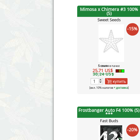
Mimosa x Chimera #3 100%
(5)
Sweet Seeds
-15%
5 семян
в пачке
25,71 US$
30,24 US$
купить
[вкл. 10% налогов
+ доставка
]
Frostbanger Auto F4 100% (5)
***
Fast Buds
-20%