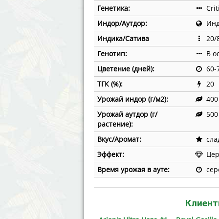
Генетика:
Crit
Индор/Аутдор:
Инд
Индика/Сатива
20/
Генотип:
В о
Цветение (дней):
60-
ТГК (%):
20
Урожай индор (г/м2):
400
Урожай аутдор (г/
500
растение):
Вкус/Аромат:
сла
Эффект:
Це
Время урожая в ауте:
сер
Клиент