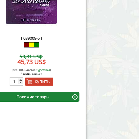
Victory Seeds
Vision Seeds
White Label Seeds
[ 039008-5 ]
s Marijuanabam
World of Seeds
50,81 US$
eedbank
45,73 US$
CBD Industrial Hemp
[вкл. 10% налогов
+ доставка
]
5 семян
в пачке
купить
Похожие товары