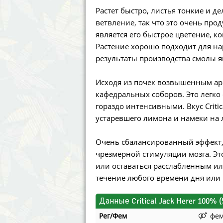
Annabelle´s Garden
Fast Bud
Растет быстро, листья тонкие и д
ветвление, так что это очень про
Barney´s Farm
Female 
является его быстрое цветение, к
Растение хорошо подходит для на
Blimburn Seeds
G13 Lab
результаты производства смолы 
Bulk Seed Bank
Genehtik
Исходя из почек возвышенным ар
кафедральных соборов. Это легко 
Bulldog Seeds
Green Bo
гораздо интенсивными. Вкус Critic
устаревшего лимона и намеки на 
Cannabella Genetics
House of
Очень сбалансированный эффект,
чрезмерной стимуляции мозга. Эт
или оставаться расслабленным ил
течение любого времени дня или 
Данные Critical Jack Herer 100% (
Рег/Фем
фе