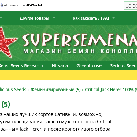
Другие товары
Как заказать / FAQ
w
Семена кактусов
Humboldt Seed Company
Как заказать
Positronics
& Caviar
Канарские растения
Humboldt Seeds
Виды / цены доставки
Prana Medical S
s Seeds
Hyp3rids
FAQ
Pyramid Seeds
Sensi Seeds Research
Nirvana
Greenhouse
Serious Seed
etics
Kalashnikov Seeds
Resin Seeds
Gr
rground Seeds
Kannabia
Ripper Seeds
licious Seeds
»
Феминизированные (5)
»
Critical Jack Herer 100% (
ssion
K.C. Brains
Royal Queen Se
 (5)
м из наших лучших сортов Сативы и, возможно,
Seeds
krauTHCollective
Samsara Seeds
тем скрещивания нашего мужского сорта Critical
eeds
La Semilla Automatica
Seedsman
анным Jack Herer, и после кропотливого отбора.