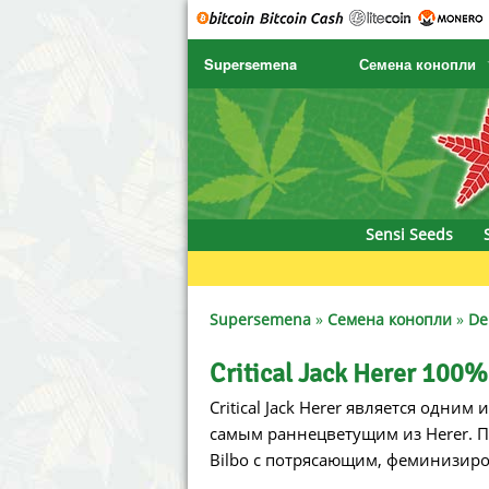
Supersemena
Семена конопли
SENSI SEEDS
CBD Cre
SENSI SEEDS RESEARCH
Chronic 
NIRVANA
Deliciou
Sensi Seeds
GREENHOUSE
DNA Gen
SERIOUS SEEDS
Dr. Unde
Supersemena
»
Семена конопли
»
De
SPLIFF SEEDS
Dutch Pa
Critical Jack Herer 100%
Critical Jack Herer является одни
Ace Seeds
Empire 
самым раннецветущим из Herer. Пу
Anaconda Seeds
Exotic S
Bilbo с потрясающим, феминизиров