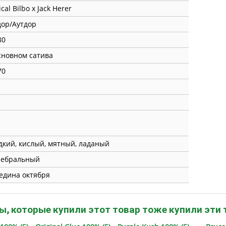
ical Bilbo x Jack Herer
ор/Аутдор
80
сновном сатива
70
дкий, кислый, мятный, ладаный
ребральный
едина октября
ы, которые купили этот товар тоже купили эти 