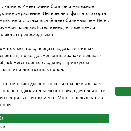
s
Mallorca Seeds
Seed Stockers
еликатные. Имеет очень богатое и надежное
дуктивное растение. Интересный факт этого сорта
Seeds
Mandala
Seedy Simon
омпактный и оказалось более обильным чем Herer.
ружной посадки. Естественно, в помещении
s
Medical Seeds Co.
Silent Seeds
являются превосходными.
 Seeds
Ministry of Cannabis
Söllner - Vadda'
оматом ментола, перца и ладана типичных
спрятать, но когда смешанные запахи делаются
dhi
Paradise Seeds
Strain Hunters S
al Jack Herer горько-сладкий, с привкусом
ладан или лиственных пород.
 the Great Gardener
Philosopher Seeds
Sumo Seeds
 что ни приводит к истощению, и не вызывает
о очень подходит для любого вида деятельности,
и говорить в тихом месте. Можно пользовать в
ночи.
5)
мки