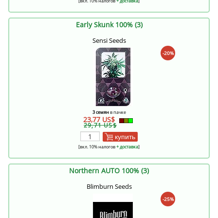
[вкл. 10% налогов
+ доставка
]
Early Skunk 100% (3)
Sensi Seeds
-20%
3 семян
в пачке
23,77 US$
29,71 US$
купить
[вкл. 10% налогов
+ доставка
]
Northern AUTO 100% (3)
Blimburn Seeds
-25%