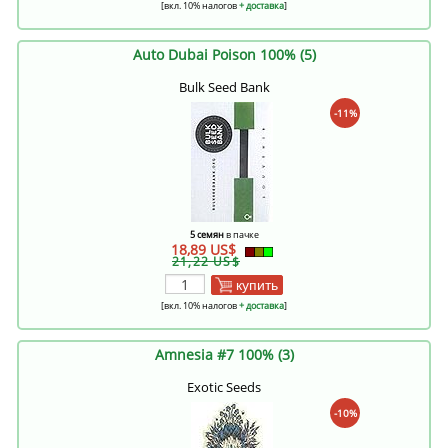
[вкл. 10% налогов
+ доставка
]
Auto Dubai Poison 100% (5)
Bulk Seed Bank
-11%
5 семян
в пачке
18,89 US$
21,22 US$
купить
[вкл. 10% налогов
+ доставка
]
Amnesia #7 100% (3)
Exotic Seeds
-10%