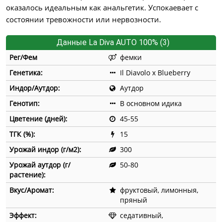
оказалось идеальным как анальгетик. Успокаевает с
состоянии тревожности или нервозности.
Данные La Diva AUTO 100% (3)
Рег/Фем
фемки
Генетика:
Il Diavolo x Blueberry
Индор/Аутдор:
Аутдор
Генотип:
В основном идика
Цветение (дней):
45-55
ТГК (%):
15
Урожай индор (г/м2):
300
Урожай аутдор (г/
50-80
растение):
Вкус/Аромат:
фруктовый, лимонныя,
пряный
Эффект:
седативный,