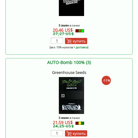
3 семян
в пачке
20,46 US$
27,27 US$
купить
[вкл. 10% налогов
+ доставка
]
AUTO-Bomb 100% (3)
Greenhouse Seeds
-11%
3 семян
в пачке
21,59 US$
24,25 US$
купить