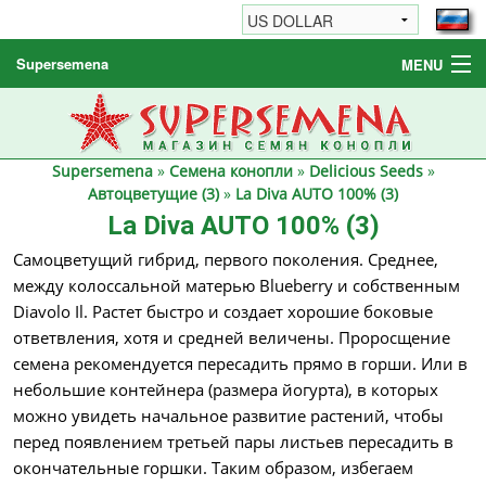
Supersemena
MENU
Семена конопли
Другие товары
Supersemena
»
Семена конопли
»
Delicious Seeds
»
Как заказать / FAQ
Автоцветущие (3)
»
La Diva AUTO 100% (3)
La Diva AUTO 100% (3)
Самоцветущий гибрид, первого поколения. Среднее,
между колоссальной матерью Blueberry и собственным
Diavolo Il. Растет быстро и создает хорошие боковые
ответвления, хотя и средней величены. Проросщение
семена рекомендуется пересадить прямо в горши. Или в
небольшие контейнера (размера йогурта), в которых
можно увидеть начальное развитие растений, чтобы
перед появлением третьей пары листьев пересадить в
окончательные горшки. Таким образом, избегаем