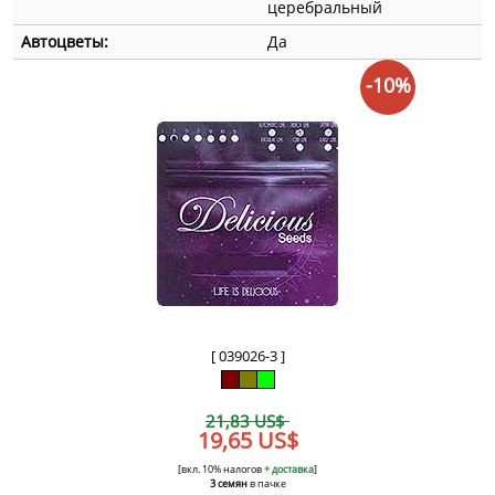
церебральный
Автоцветы:
Да
-10%
[ 039026-3 ]
21,83 US$
19,65 US$
[вкл. 10% налогов
+ доставка
]
3 семян
в пачке