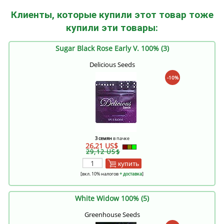
Клиенты, которые купили этот товар тоже
купили эти товары:
Sugar Black Rose Early V. 100% (3)
Delicious Seeds
-10%
3 семян
в пачке
26,21 US$
29,12 US$
купить
[вкл. 10% налогов
+ доставка
]
White Widow 100% (5)
Greenhouse Seeds