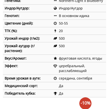
Генетика:
Northern-Light x Blueberry
Индор/Аутдор:
Индор/Аутдор
Генотип:
В основном идика
Цветение (дней):
50-55
ТГК (%):
20
Урожай индор (г/м2):
500
Урожай аутдор (г/
500
растение):
Вкус/Аромат:
фруктовая кислота, ягоды
Эффект:
церебральный,
расслабляющий
Время урожая в ауте:
середина, сентября
Медицинский сорт:
Да
Победитель кубка:
Да
-10%