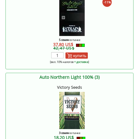
-11%
5 семян
в пачке
37,80 US$
42,47 US$
купить
[вкл. 10% налогов
+ доставка
]
Auto Northern Light 100% (3)
Victory Seeds
3 семян
в пачке
18,20 US$