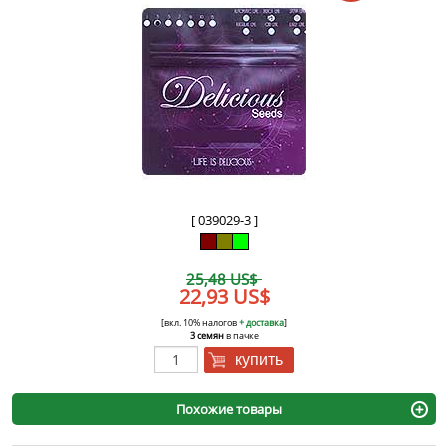
[ 039029-3 ]
25,48 US$
22,93 US$
[вкл. 10% налогов
+ доставка
]
3 семян
в пачке
купить
Похожие товары