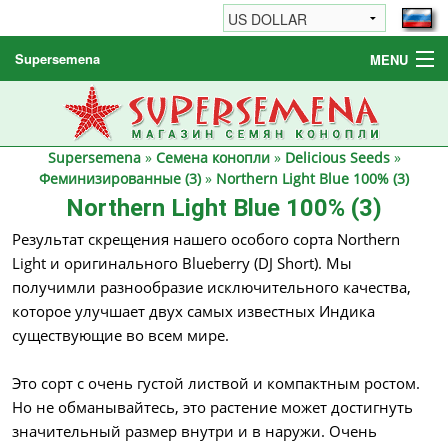
Supersemena
MENU
Семена конопли
Другие товары
Supersemena
»
Семена конопли
»
Delicious Seeds
»
Как заказать / FAQ
Феминизированные (3)
»
Northern Light Blue 100% (3)
Northern Light Blue 100% (3)
Результат скрещения нашего особого сорта Northern
Light и оригинального Blueberry (DJ Short). Мы
получимли разнообразие исключительного качества,
которое улучшает двух самых известных Индика
существующие во всем мире.
Это сорт с очень густой листвой и компактным ростом.
Но не обманывайтесь, это растение может достигнуть
значительный размер внутри и в наружи. Очень