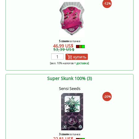
-12%
5 семян
в пачке
46,99 US$
53,39 US$
купить
[вкл. 10% налогов
+ доставка
]
Super Skunk 100% (3)
Sensi Seeds
-20%
3 семян
в пачке
22,81 US$