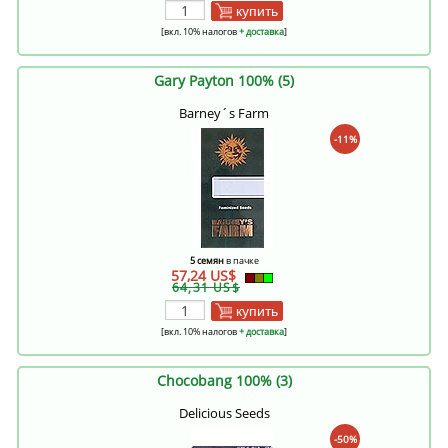
купить
[вкл. 10% налогов
+ доставка
]
Gary Payton 100% (5)
Barney´s Farm
-11%
5 семян
в пачке
57,24 US$
64,31 US$
купить
[вкл. 10% налогов
+ доставка
]
Chocobang 100% (3)
Delicious Seeds
-50%