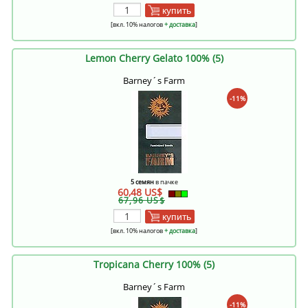
купить
[вкл. 10% налогов
+ доставка
]
Lemon Cherry Gelato 100% (5)
Barney´s Farm
-11%
5 семян
в пачке
60,48 US$
67,96 US$
купить
[вкл. 10% налогов
+ доставка
]
Tropicana Cherry 100% (5)
Barney´s Farm
-11%