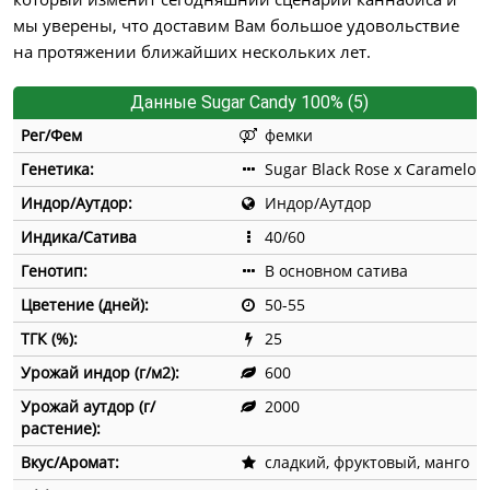
мы уверены, что доставим Вам большое удовольствие
на протяжении ближайших нескольких лет.
Данные Sugar Candy 100% (5)
Рег/Фем
фемки
Генетика:
Sugar Black Rose x Caramelo
Индор/Аутдор:
Индор/Аутдор
Индика/Сатива
40/60
Генотип:
В основном сатива
Цветение (дней):
50-55
ТГК (%):
25
Урожай индор (г/м2):
600
Урожай аутдор (г/
2000
растение):
Вкус/Аромат:
сладкий, фруктовый, манго