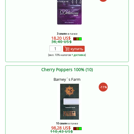
3 семян
в пачке
18,20 US$
36,40 US$
купить
[вкл. 10% налогов
+ доставка
]
Cherry Poppers 100% (10)
Barney´s Farm
-11%
10 семян
в пачке
98,28 US$
110,43 US$