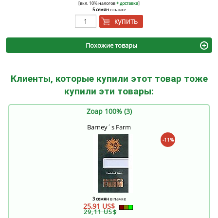
[вкл. 10% налогов
+ доставка
]
5 семян
в пачке
купить
Похожие товары
Клиенты, которые купили этот товар тоже
купили эти товары:
Zoap 100% (3)
Barney´s Farm
-11%
3 семян
в пачке
25,91 US$
29,11 US$