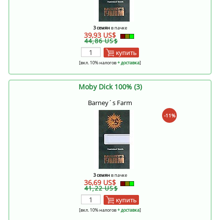
3 семян
в пачке
39,93 US$
44,86 US$
купить
[вкл. 10% налогов
+ доставка
]
Moby Dick 100% (3)
Barney´s Farm
-11%
3 семян
в пачке
36,69 US$
41,22 US$
купить
[вкл. 10% налогов
+ доставка
]