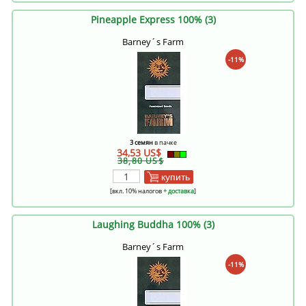
Pineapple Express 100% (3)
Barney´s Farm
-11%
3 семян
в пачке
34,53 US$
38,80 US$
купить
[вкл. 10% налогов
+ доставка
]
Laughing Buddha 100% (3)
Barney´s Farm
-11%