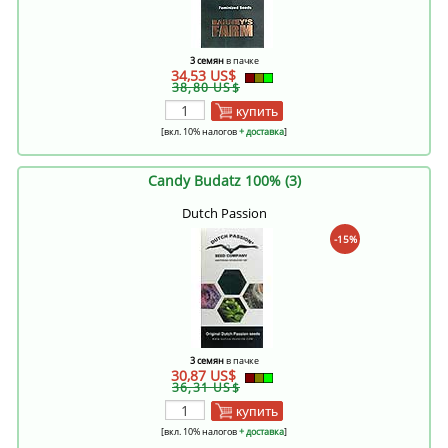
3 семян
в пачке
34,53 US$
38,80 US$
купить
[вкл. 10% налогов
+ доставка
]
Candy Budatz 100% (3)
Dutch Passion
-15%
3 семян
в пачке
30,87 US$
36,31 US$
купить
[вкл. 10% налогов
+ доставка
]