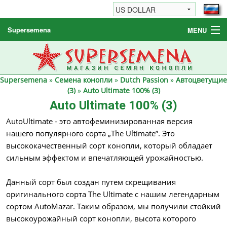
Supersemena
MENU
Семена конопли
Другие товары
Supersemena
»
Семена конопли
»
Dutch Passion
»
Автоцветущие
Как заказать / FAQ
(3)
»
Auto Ultimate 100% (3)
Auto Ultimate 100% (3)
AutoUltimate - это автофеминизированная версия
нашего популярного сорта „The Ultimate”. Это
высококачественный сорт конопли, который обладает
сильным эффектом и впечатляющей урожайностью.
Данный сорт был создан путем скрещивания
оригинального сорта The Ultimate с нашим легендарным
сортом AutoMazar. Таким образом, мы получили стойкий
высокоурожайный сорт конопли, высота которого