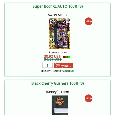
Super Boof XL AUTO 100% (3)
Sweet Seeds
-15%
3 семян
в пачке
30,92 US$
36,37 US$
купить
[вкл. 10% налогов
+ доставка
]
Black Cherry Gushers 100% (3)
Barney´s Farm
-11%