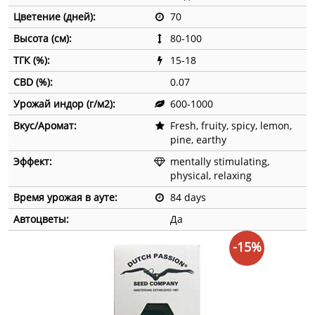
Цветение (дней):
70
Высота (см):
80-100
ТГК (%):
15-18
CBD (%):
0.07
Урожай индор (г/м2):
600-1000
Вкус/Аромат:
Fresh, fruity, spicy, lemon,
pine, earthy
Эффект:
mentally stimulating,
physical, relaxing
Время урожая в ауте:
84 days
Автоцветы:
Да
-15%