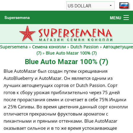
Supersemena
MENU
Семена конопли
Другие товары
Supersemena
»
Семена конопли
»
Dutch Passion
»
Автоцветущие
Как заказать / FAQ
(7)
»
Blue Auto Mazar 100% (7)
Blue Auto Mazar 100% (7)
Blue AutoMazar был создан путем скрещивания
AutoBlueberry и AutoMazar. Он является одним из
лучших автоцветущих сортов от Dutch Passion. Сорт
готов к сбору урожая приблизительно через 75 дней
после прорастания семян и сочетает в себе 75% Индики
и 25% Сативы. Во время цветения данный сорт конопли
отличается прекрасным фруктовым ароматом с
пикантными и пряными оттенками. Blue AutoMazar
оказывает сильное и в то же время успокаивающее