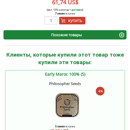
61,74 US$
[вкл. 10% налогов
+ доставка
]
7 семян
в пачке
купить
Похожие товары
Клиенты, которые купили этот товар тоже
купили эти товары:
Early Maroc 100% (5)
Philosopher Seeds
-6%
5 семян
в пачке