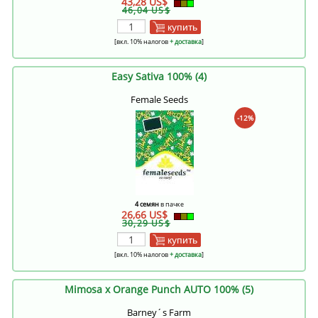
43,28 US$
46,04 US$
купить
[вкл. 10% налогов
+ доставка
]
Easy Sativa 100% (4)
Female Seeds
-12%
4 семян
в пачке
26,66 US$
30,29 US$
купить
[вкл. 10% налогов
+ доставка
]
Mimosa x Orange Punch AUTO 100% (5)
Barney´s Farm