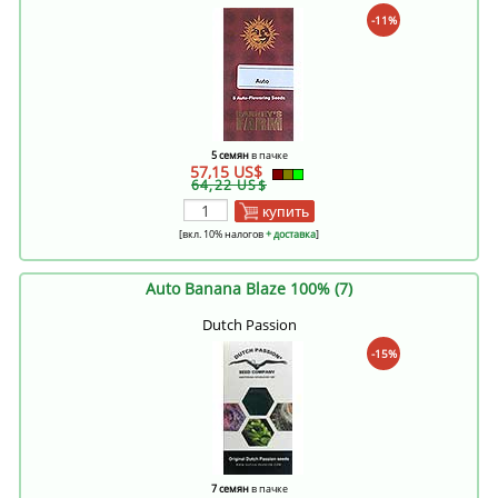
-11%
5 семян
в пачке
57,15 US$
64,22 US$
купить
[вкл. 10% налогов
+ доставка
]
Auto Banana Blaze 100% (7)
Dutch Passion
-15%
7 семян
в пачке