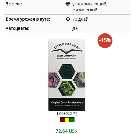
Эффект:
успокаивающий,
физический
Время урожая в ауте:
70 дней
Автоцветы:
Да
-15%
[ 003022-7 ]
72,64 US$