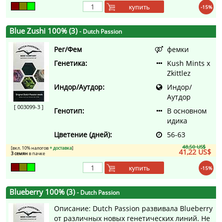
купить
-15%
Blue Zushi 100% (3)
- Dutch Passion
Рег/Фем
фемки
Генетика:
Kush Mints x
Zkittlez
Индор/Аутдор:
Индор/
Аутдор
[ 003099-3 ]
Генотип:
В основном
идика
Цветение (дней):
56-63
48,50 US$
[вкл. 10% налогов
+ доставка
]
41,22 US$
3 семян
в пачке
купить
-15%
Blueberry 100% (3)
- Dutch Passion
Описание: Dutch Passion развивала Blueberry
от различных новых генетических линий. Не