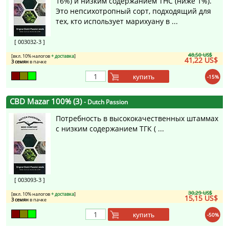
16%) и низким содержанием THC (ниже 1%).
Это непсихотропный сорт, подходящий для
тех, кто использует марихуану в ...
[ 003032-3 ]
48,50 US$
[вкл. 10% налогов
+ доставка
]
41,22 US$
3 семян
в пачке
купить
-15%
CBD Mazar 100% (3)
- Dutch Passion
Потребность в высококачественных штаммах
с низким содержанием ТГК ( ...
[ 003093-3 ]
30,29 US$
[вкл. 10% налогов
+ доставка
]
15,15 US$
3 семян
в пачке
купить
-50%