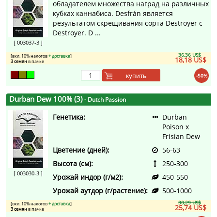
обладателем множества наград на различных
кубках каннабиса. Desfrán является
результатом скрещивания сорта Destroyer с
Destroyer. D ...
[ 003037-3 ]
36,36 US$
[вкл. 10% налогов
+ доставка
]
18,18 US$
3 семян
в пачке
купить
-50%
Durban Dew 100% (3)
- Dutch Passion
Генетика:
Durban
Poison x
Frisian Dew
Цветение (дней):
56-63
Высота (см):
250-300
[ 003030-3 ]
Урожай индор (г/м2):
450-550
Урожай аутдор (г/растение):
500-1000
30,29 US$
[вкл. 10% налогов
+ доставка
]
25,74 US$
3 семян
в пачке