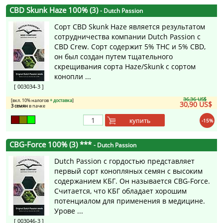
CBD Skunk Haze 100% (3)
- Dutch Passion
Сорт CBD Skunk Haze является результатом
сотрудничества компании Dutch Passion с
CBD Crew. Сорт содержит 5% THC и 5% CBD,
он был создан путем тщательного
скрещивания сорта Haze/Skunk с сортом
конопли ...
[ 003034-3 ]
36,36 US$
[вкл. 10% налогов
+ доставка
]
30,90 US$
3 семян
в пачке
купить
-15%
CBG-Force 100% (3) ***
- Dutch Passion
Dutch Passion с гордостью представляет
первый сорт конопляных семян с высоким
содержанием КБГ. Он называется CBG-Force.
Считается, что КБГ обладает хорошим
потенциалом для применения в медицине.
Урове ...
[ 003046-3 ]