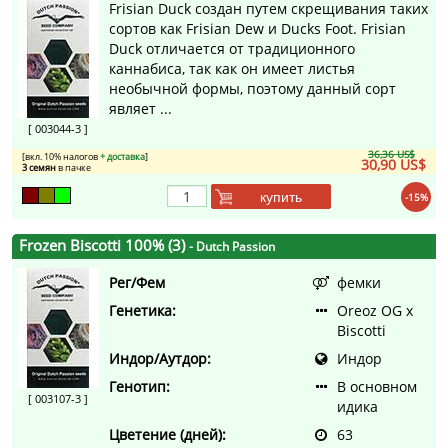
Frisian Duck создан путем скрещивания таких
сортов как Frisian Dew и Ducks Foot. Frisian
Duck отличается от традиционного
каннабиса, так как он имеет листья
необычной формы, поэтому данный сорт
являет ...
[ 003044-3 ]
36,36 US$
[вкл. 10% налогов
+ доставка
]
30,90 US$
3 семян
в пачке
купить
-15%
Frozen Biscotti 100% (3)
- Dutch Passion
Рег/Фем
фемки
Генетика:
Oreoz OG x
Biscotti
Индор/Аутдор:
Индор
Генотип:
В основном
[ 003107-3 ]
идика
Цветение (дней):
63