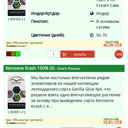
Cream Cake
Индор/Аутдор:
Индор
[ 003103-3 ]
Генотип:
В основном
сатива
Цветение (дней):
56-70
54,57 US$
[вкл. 10% налогов
+ доставка
]
46,38 US$
3 семян
в пачке
купить
-15%
Kerosene Krash 100% (3)
- Dutch Passion
Мы были настолько впечатлены рядом
экземпляров из нашей коллекции
легендарного сорта Gorilla Glue №4, что
решили взять одно впечатляющее растение
за основу при выведении сорта Kerosene
Krash с я ...
[ 003051-3 ]
109,19 US$
[вкл. 10% налогов
+ доставка
]
92,81 US$
3 семян
в пачке