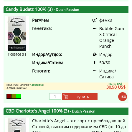
Candy Budatz 100% (3)
- Dutch Passion
Рег/Фем
фемки
Генетика:
Bubble Gum
X Critical
Orange
Punch
Индор/Аутдор:
Индор
[ 003106-3 ]
Индика/Сатива
50/50
Генотип:
Индика/
Сатива
36,36 US$
[вкл. 10% налогов
+ доставка
]
30,90 US$
3 семян
в пачке
купить
-15%
CBD Charlotte's Angel 100% (3)
- Dutch Passion
Charlotte’s Angel – это сорт с преобладающей
Сативой, высоким содержанием CBD (от 10 до