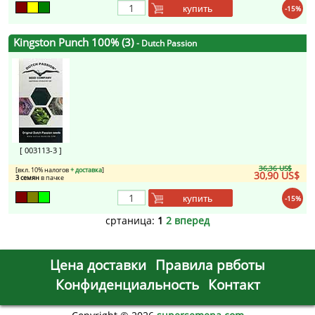
купить
-15%
Kingston Punch 100% (3)
- Dutch Passion
[ 003113-3 ]
36,36 US$
[вкл. 10% налогов
+ доставка
]
30,90 US$
3 семян
в пачке
купить
-15%
сртаница:
1
2
вперед
Цена доставки
Правила рвботы
Конфиденциальность
Контакт