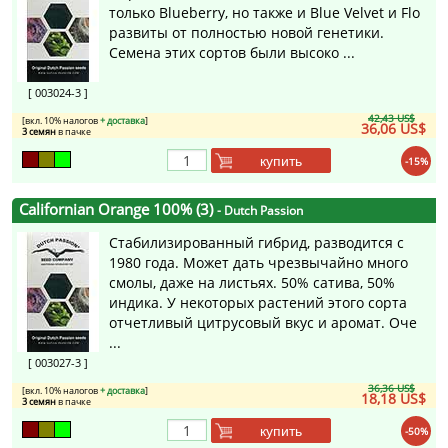
только Blueberry, но также и Blue Velvet и Flo
развиты от полностью новой генетики.
Cемена этих сортов были высоко ...
[ 003024-3 ]
42,43 US$
[вкл. 10% налогов
+ доставка
]
36,06 US$
3 семян
в пачке
купить
-15%
Californian Orange 100% (3)
- Dutch Passion
Стабилизированный гибрид, разводится с
1980 года. Может дать чрезвычайно много
смолы, даже на листьях. 50% сатива, 50%
индика. У некоторых растений этого сорта
отчетливый цитрусовый вкус и аромат. Оче
...
[ 003027-3 ]
36,36 US$
[вкл. 10% налогов
+ доставка
]
18,18 US$
3 семян
в пачке
купить
-50%