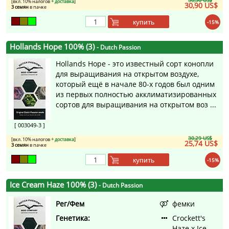
36,36 US$
[вкл. 10% налогов
+ доставка
]
30,90 US$
3 семян
в пачке
купить
-15%
Hollands Hope 100% (3)
- Dutch Passion
Hollands Hope - это известный сорт конопли
для выращивания на открытом воздухе,
который ещё в начале 80-х годов был одним
из первых полностью акклиматизированных
сортов для выращивания на открытом воз ...
[ 003049-3 ]
30,29 US$
[вкл. 10% налогов
+ доставка
]
25,74 US$
3 семян
в пачке
купить
-15%
Ice Cream Haze 100% (3)
- Dutch Passion
Рег/Фем
фемки
Генетика:
Crockett's
Haze x Ice