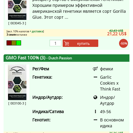
Хорошим примером эффективной
американской генетики является сорт Gorilla
Glue. Этот сорт ...
[ 003045-3 ]
42,43 US$
[вкл. 10% налогов
+ доставка
]
21,22 US$
3 семян
в пачке
купить
-50%
GMO Fast 100% (3)
- Dutch Passion
Рег/Фем
фемки
Генетика:
Garlic
Cookies x
Think Fast
Индор/Аутдор:
Индор/
Аутдор
[ 003100-3 ]
Индика/Сатива
49-56
Генотип:
В основном
идика