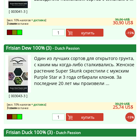
[ 003041-3 ]
36,36 US$
[вкл. 10% налогов
+ доставка
]
30,90 US$
3 семян
в пачке
купить
-15%
Frisian Dew 100% (3)
- Dutch Passion
Один из лучших сортов для открытого грунта,
с каким мы когда-либо сталкивались. Женское
растение Super Skunk скрестили с мужским
Purple Star и 3 года отбирали клонов. За
последние 20 лет мы произвели ...
[ 003043-3 ]
30,29 US$
[вкл. 10% налогов
+ доставка
]
25,74 US$
3 семян
в пачке
купить
-15%
Frisian Duck 100% (3)
- Dutch Passion