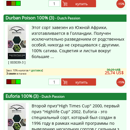
купить
-15%
Durban Poison 100% (3)
- Dutch Passion
Этот сорт завезен из Южной Африки,
изготавливается в Голландии. Получен
исключительно разведением от родственных
особей, никогда не скрещивался с другими.
100% сатива. Соцветия и листья вокруг
большие ...
[ 003039-3 ]
30,29 US$
[вкл. 10% налогов
+ доставка
]
25,74 US$
3 семян
в пачке
купить
-15%
Euforia 100% (3)
- Dutch Passion
Второй приз"High Times Cup" 2000, первый
приз "Highlife Cup" 2002. Euforia - это
специальный сорт, который был создан в
1996 году в рамках нашей программы по
выведению нескольких сортов с сильным з ...