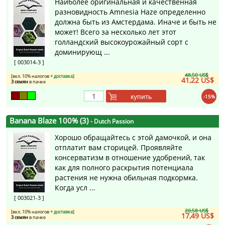
Наиболее оригинальная и качественная
разновидность Amnesia Haze определенно
должна быть из Амстердама. Иначе и быть не
может! Всего за несколько лет этот
голландский высокоурожайный сорт с
доминирующ ...
[ 003014-3 ]
48,50 US$
[вкл. 10% налогов
+ доставка
]
41,22 US$
3 семян
в пачке
купить
-15%
Banana Blaze 100% (3)
- Dutch Passion
Хорошо обращайтесь с этой дамочкой, и она
отплатит вам сторицей. Проявляйте
консерватизм в отношение удобрений, так
как для полного раскрытия потенциала
растения не нужна обильная подкормка.
Когда усл ...
[ 003021-3 ]
20,58 US$
[вкл. 10% налогов
+ доставка
]
17,49 US$
3 семян
в пачке