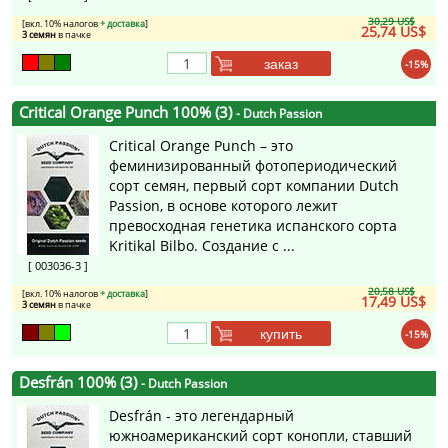
30,29 US$
[вкл. 10% налогов
+ доставка
]
25,74 US$
3 семян
в пачке
заказ
-15%
Critical Orange Punch 100% (3)
- Dutch Passion
Critical Orange Punch – это
феминизированный фотопериодический
сорт семян, первый сорт компании Dutch
Passion, в основе которого лежит
превосходная генетика испанского сорта
Kritikal Bilbo. Создание с ...
[ 003036-3 ]
20,58 US$
[вкл. 10% налогов
+ доставка
]
17,49 US$
3 семян
в пачке
купить
-15%
Desfrán 100% (3)
- Dutch Passion
Desfrán - это легендарный
южноамериканский сорт конопли, ставший