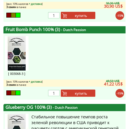
36,36 US$
[вкл. 10% налогов
+ доставка
]
30,90 US$
3 семян
в пачке
купить
-15%
Fruit Bomb Punch 100% (3)
- Dutch Passion
[ 003068-3 ]
48,50 US$
[вкл. 10% налогов
+ доставка
]
41,22 US$
3 семян
в пачке
купить
-15%
Glueberry OG 100% (3)
- Dutch Passion
Стабильное повышение темпов роста
зеленой революции в США приводит к
расцвету сортов с американской генетикой.