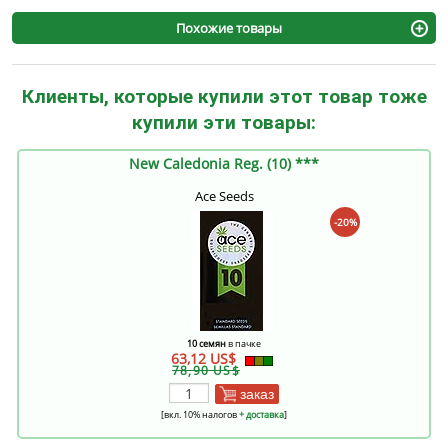
Похожие товары
Клиенты, которые купили этот товар тоже
купили эти товары:
New Caledonia Reg. (10) ***
Ace Seeds
-20%
10 семян
в пачке
63,12 US$
78,90 US$
заказ
[вкл. 10% налогов
+ доставка
]