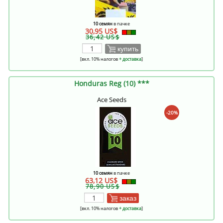
10 семян
в пачке
30,95 US$
36,42 US$
купить
[вкл. 10% налогов
+ доставка
]
Honduras Reg (10) ***
Ace Seeds
-20%
10 семян
в пачке
63,12 US$
78,90 US$
заказ
[вкл. 10% налогов
+ доставка
]