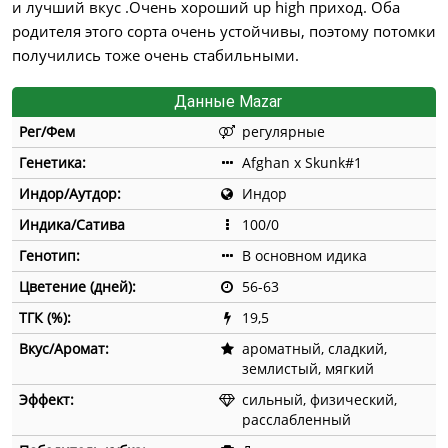
и лучший вкус .Очень хороший up high приход. Оба
родителя этого сорта очень устойчивы, поэтому потомки
получились тоже очень стабильными.
Данные Mazar
Рег/Фем
регулярные
Генетика:
Afghan x Skunk#1
Индор/Аутдор:
Индор
Индика/Сатива
100/0
Генотип:
В основном идика
Цветение (дней):
56-63
ТГК (%):
19,5
Вкус/Аромат:
aроматный, сладкий,
землистый, мягкий
Эффект:
cильный, физический,
расслабленный