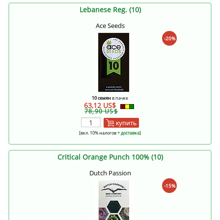
Lebanese Reg. (10)
Ace Seeds
-20%
10 семян
в пачке
63,12 US$
78,90 US$
купить
[вкл. 10% налогов
+ доставка
]
Critical Orange Punch 100% (10)
Dutch Passion
-15%