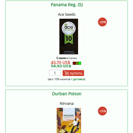
Panama Reg. (5)
Ace Seeds
-20%
5 семян
в пачке
43,70 US$
54,63 US$
купить
[вкл. 10% налогов
+ доставка
]
Durban Poison
Nirvana
-15%