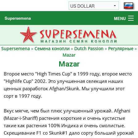
Supersemena
MENU
Семена конопли
Другие товары
Supersemena
»
Семена конопли
»
Dutch Passion
»
Регулярные
»
Как заказать / FAQ
Mazar
Mazar
Второе место "High Times Cup" в 1999 году, второе место
"Highlife Cup" 2002. Это улучшенная селекция наших
ценных разработок Afghan/Skunk. Мы улучшили этот
сорт в 1997 году.
Вкус мягче, чем был плюс улучшенный урожай. Afghani
(Mazar-i-Shariff) растения короткие и очень кустистые
такие как растения 100% Индика и очень смолистые.
Скрещивание F1 со Skunk#1 дало сорту больший урожай