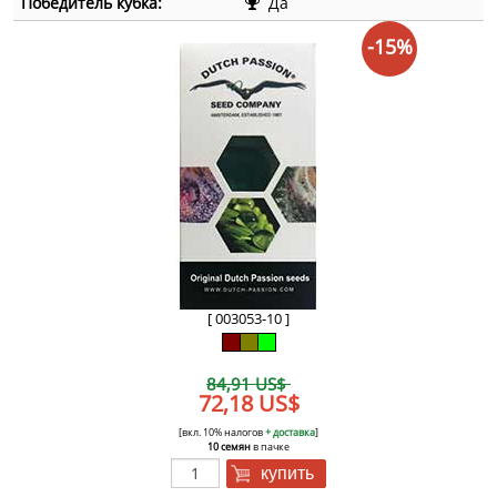
Победитель кубка:
Да
-15%
[ 003053-10 ]
84,91 US$
72,18 US$
[вкл. 10% налогов
+ доставка
]
10 семян
в пачке
купить