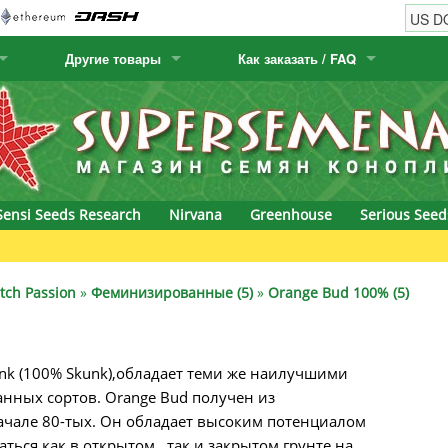
Другие товары
Как заказать / FAQ
w
Семена кактусов
Humboldt Seed Company
Как заказать
Positronics
& Caviar
Канарские растения
Humboldt Seeds
Виды / цены доставки
Prana Medical S
s Seeds
Hyp3rids
FAQ
Pyramid Seeds
Sensi Seeds Research
Nirvana
Greenhouse
Serious Seed
etics
Kalashnikov Seeds
Resin Seeds
rground Seeds
Kannabia
Ripper Seeds
tch Passion
»
Феминизированные (5)
»
Orange Bud 100% (5)
ssion
K.C. Brains
Royal Queen Se
nk (100% Skunk),обладает теми же наилучшими
Seeds
krauTHCollective
Samsara Seeds
данных сортов. Orange Bud получен из
eeds
La Semilla Automatica
Seedsman
ачале 80-тых. Он обладает высоким потенциалом
ься как в открытом , так и закрытом грунте на