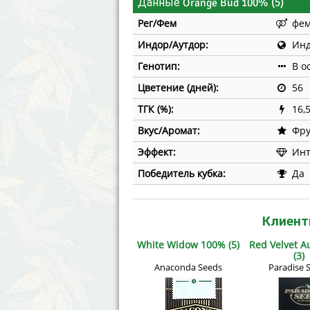
Данные Orange Bud 100% (5)
Рег/Фем
фе
Индор/Аутдор:
Инд
Генотип:
В о
Цветение (дней):
56
ТГК (%):
16,
Вкус/Аромат:
Фру
Эффект:
Инт
Победитель кубка:
Да
Клиент
White Widow 100% (5)
Red Velvet A
(3)
Anaconda Seeds
Paradise 