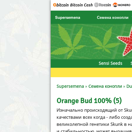
Supersemena
Семена конопли
SENSI SEEDS
CBD Cre
SENSI SEEDS RESEARCH
Chronic 
NIRVANA
Deliciou
Sensi Seeds
GREENHOUSE
DNA Gen
SERIOUS SEEDS
Dr. Unde
Supersemena
»
Семена конопли
»
Du
SPLIFF SEEDS
Dutch Pa
Orange Bud 100% (5)
Изначально происходящий от Sku
Ace Seeds
Empire 
качествами всех когда - либо соз
Anaconda Seeds
Exotic S
великолепной генетики Skunk в н
и стабильностью, может выращиват