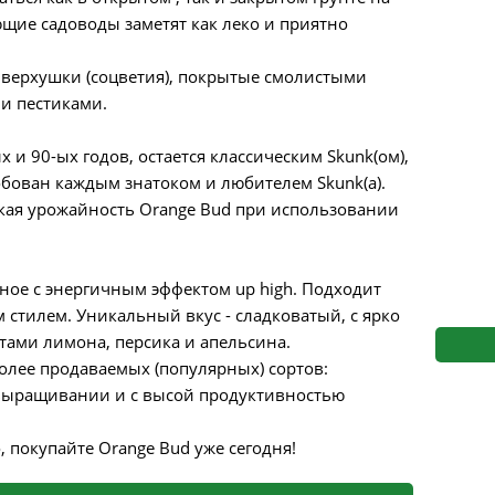
s
Mallorca Seeds
Seed Stockers
щие садоводы заметят как леко и приятно
Seeds
Mandala
Seedy Simon
 верхушки (соцветия), покрытые смолистыми
и пестиками.
s
Medical Seeds Co.
Silent Seeds
х и 90-ых годов, остается классическим Skunk(ом),
 Seeds
Ministry of Cannabis
Söllner - Vadda'
бован каждым знатоком и любителем Skunk(а).
кая урожайность Orange Bud при использовании
dhi
Paradise Seeds
Strain Hunters S
 the Great Gardener
Philosopher Seeds
Sumo Seeds
ое с энергичным эффектом up high. Подходит
стилем. Уникальный вкус - сладковатый, с ярко
ми лимона, персика и апельсина.
более продаваемых (популярных) сортов:
 выращивании и с высой продуктивностью
 покупайте Orange Bud уже сегодня!