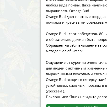
Annabelle´s Garden
Fast Bud
любом виде почвы. Даже начинаю
выращивать Orange Bud.
Barney´s Farm
Female 
Orange Bud дает плотные твердые
почками и красивыми оранжевым
Blimburn Seeds
G13 Lab
Orange Bud - сорт победитель 80-ы
Bulk Seed Bank
Genehtik
и обязательно должен быть попро
Обращает на себя внимание высо
Bulldog Seeds
Green Bo
метода "Sea of Green".
Cannabella Genetics
House of
Ощущение от курения очень сильн
для людей с активным жизненным 
выраженными вкусовыми елемента
Orange Bud входит в пятерку наи
устойчивых, сильных, простых в
(урожаем ).
Поклонники Skunk не ждите долго,