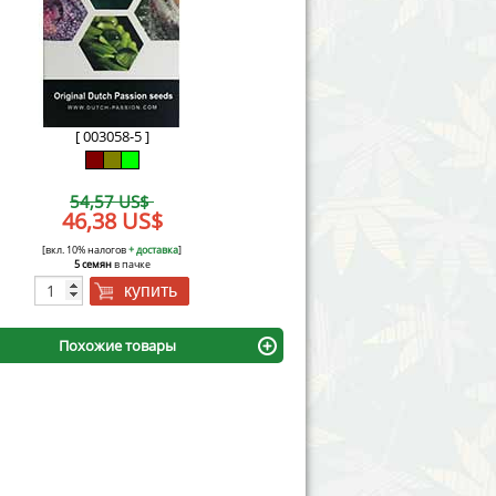
Victory Seeds
Vision Seeds
White Label Seeds
[ 003058-5 ]
s Marijuanabam
World of Seeds
54,57 US$
eedbank
46,38 US$
CBD Industrial Hemp
[вкл. 10% налогов
+ доставка
]
5 семян
в пачке
купить
Похожие товары