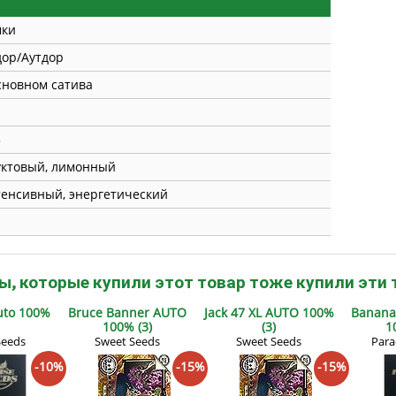
мки
ор/Аутдор
сновном сатива
5
ктовый, лимонный
енсивный, энергетический
ы, которые купили этот товар тоже купили эти 
uto 100%
Bruce Banner AUTO
Jack 47 XL AUTO 100%
Banana
100% (3)
(3)
1
Seeds
Sweet Seeds
Sweet Seeds
Para
-10%
-15%
-15%