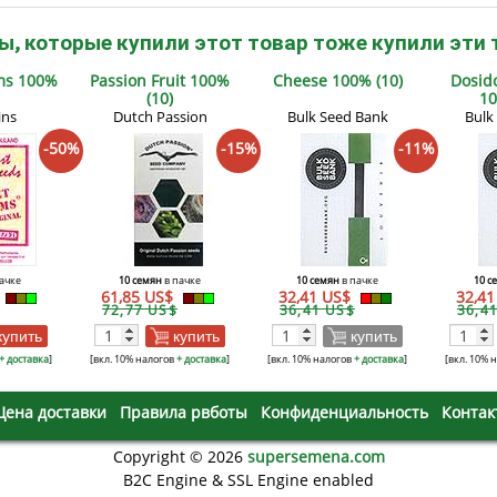
ы, которые купили этот товар тоже купили эти 
ms 100%
Passion Fruit 100%
Cheese 100% (10)
Dosid
(10)
10
ins
Dutch Passion
Bulk Seed Bank
Bulk
-50%
-15%
-11%
ачке
10 семян
в пачке
10 семян
в пачке
10 с
61,85 US$
32,41 US$
32,4
72,77 US$
36,41 US$
36,4
купить
купить
купить
+ доставка
]
[вкл. 10% налогов
+ доставка
]
[вкл. 10% налогов
+ доставка
]
[вкл. 10% 
Цена доставки
Правила рвботы
Конфиденциальность
Контак
Copyright © 2026
supersemena.com
B2C Engine & SSL Engine enabled