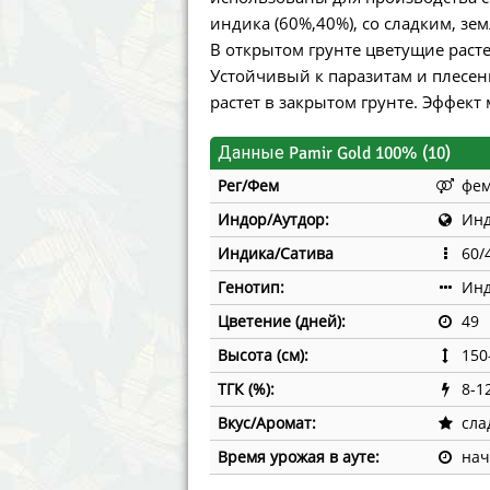
Annabelle´s Garden
Fast Bud
индика (60%,40%), со сладким, зе
В открытом грунте цветущие растен
Barney´s Farm
Female 
Устойчивый к паразитам и плесен
растет в закрытом грунте. Эффе
Blimburn Seeds
G13 Lab
Данные Pamir Gold 100% (10)
Bulk Seed Bank
Genehtik
Рег/Фем
фе
Bulldog Seeds
Green Bo
Индор/Аутдор:
Инд
Индика/Сатива
60/
Cannabella Genetics
House of
Генотип:
Инд
Цветение (дней):
49
Высота (см):
150
ТГК (%):
8-1
Вкус/Аромат:
сла
Время урожая в ауте:
нач