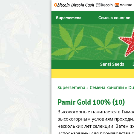
Supersemena
Семена конопли
SENSI SEEDS
CBD Cre
SENSI SEEDS RESEARCH
Chronic 
NIRVANA
Deliciou
Sensi Seeds
GREENHOUSE
DNA Gen
SERIOUS SEEDS
Dr. Unde
Supersemena
»
Семена конопли
»
Du
SPLIFF SEEDS
Dutch Pa
Pamir Gold 100% (10)
Высокогорные начинается в Гимал
Ace Seeds
Empire 
высокогорным условиям проходил
Anaconda Seeds
Exotic S
нескольких лет селекции. Затем ж
использованы для производства с