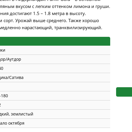
s
Mallorca Seeds
Seed Stockers
мляным вкусом с легким оттенком лимона и груши.
ия достигают 1.5 – 1.8 метра в высоту.
Seeds
Mandala
Seedy Simon
и сорт. Урожай выше среднего. Также хорошо
кт медленно нарастающий, транквилизирующий.
s
Medical Seeds Co.
Silent Seeds
 Seeds
Ministry of Cannabis
Söllner - Vadda'
мки
dhi
Paradise Seeds
Strain Hunters S
ор/Аутдор
40
 the Great Gardener
Philosopher Seeds
Sumo Seeds
ика/Сатива
-180
2
дкий, землистый
ало октября