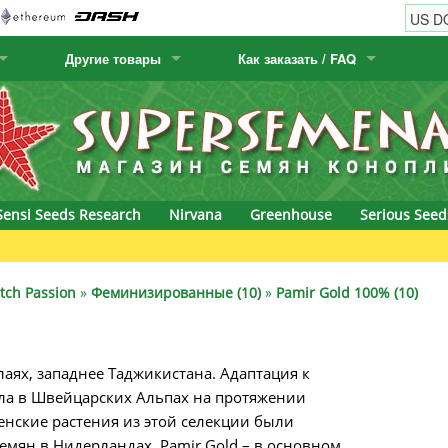
Другие товары
Как заказать / FAQ
w
Семена кактусов
Humboldt Seed Company
Как заказать
Positronics
& Caviar
Канарские растения
Humboldt Seeds
Виды / цены доставки
Prana Medical S
s Seeds
Hyp3rids
FAQ
Pyramid Seeds
Sensi Seeds Research
Nirvana
Greenhouse
Serious Seed
etics
Kalashnikov Seeds
Resin Seeds
rground Seeds
Kannabia
Ripper Seeds
tch Passion
»
Феминизированные (10)
»
Pamir Gold 100% (10)
ssion
K.C. Brains
Royal Queen Se
аях, западнее Таджикистана. Адаптация к
Seeds
krauTHCollective
Samsara Seeds
а в Швейцарских Альпах на протяжении
eeds
La Semilla Automatica
Seedsman
енские растения из этой селекции были
емян в Нидерландах. Pamir Gold – в основном