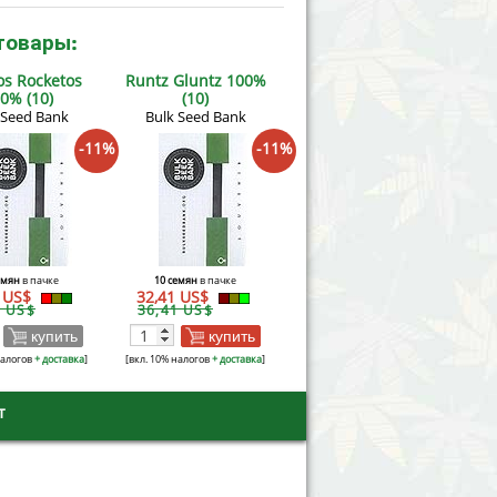
товары:
os Rocketos
Runtz Gluntz 100%
0% (10)
(10)
 Seed Bank
Bulk Seed Bank
-11%
-11%
емян
в пачке
10 семян
в пачке
1 US$
32,41 US$
1 US$
36,41 US$
купить
купить
налогов
+ доставка
]
[вкл. 10% налогов
+ доставка
]
т