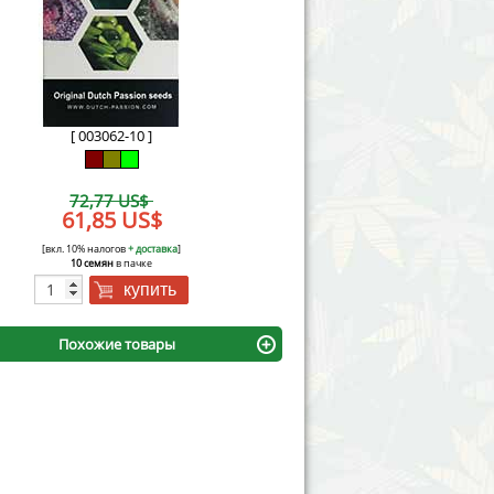
Victory Seeds
Vision Seeds
White Label Seeds
[ 003062-10 ]
s Marijuanabam
World of Seeds
72,77 US$
eedbank
61,85 US$
CBD Industrial Hemp
[вкл. 10% налогов
+ доставка
]
10 семян
в пачке
купить
Похожие товары