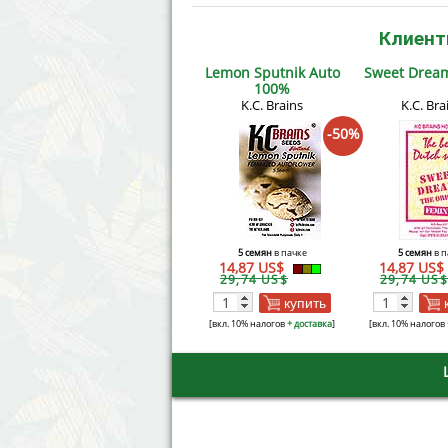
Клиент
Lemon Sputnik Auto
Sweet Drea
100%
K.C. Brains
K.C. Bra
-50%
5 семян
в пачке
5 семян
в п
14,87 US$
14,87 US$
29,74 US$
29,74 US$
купить
[вкл. 10% налогов
+ доставка
]
[вкл. 10% налогов