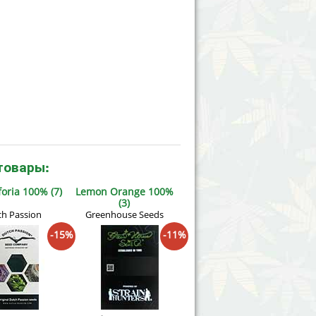
товары:
oria 100% (7)
Lemon Orange 100%
(3)
h Passion
Greenhouse Seeds
-15%
-11%