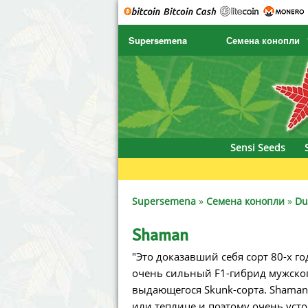
Supersemena
Семена конопли
SENSI SEEDS
CBD Cre
SENSI SEEDS RESEARCH
Chronic 
NIRVANA
Deliciou
Sensi Seeds
GREENHOUSE
DNA Gen
SERIOUS SEEDS
Dr. Unde
Supersemena
»
Семена конопли
»
Du
SPLIFF SEEDS
Dutch Pa
Shaman
"Это доказавший себя сорт 80-х г
Ace Seeds
Empire 
очень сильный F1-гибрид мужског
Anaconda Seeds
Exotic S
выдающегося Skunk-сорта. Shaman
или теплице и поэтому очень уст