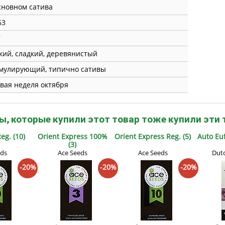
сновном сатива
63
7
кий, сладкий, деревянистый
мулирующий, типично сативы
вая неделя октября
ы, которые купили этот товар тоже купили эти 
eg. (10)
Orient Express 100%
Orient Express Reg. (5)
Auto Euf
(3)
eds
Ace Seeds
Ace Seeds
Dutc
-20%
-20%
-20%