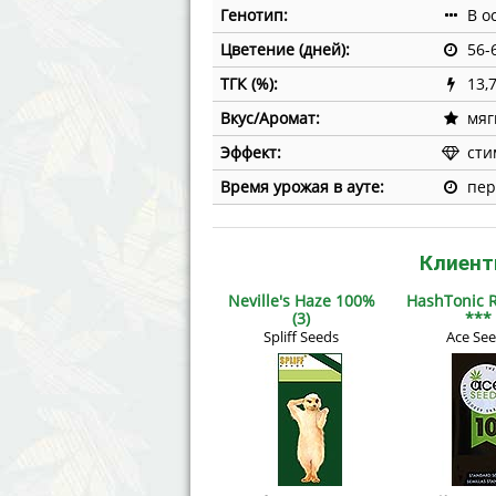
Генотип:
В о
Цветение (дней):
56-
ТГК (%):
13,
Вкус/Аромат:
мяг
Эффект:
сти
Время урожая в ауте:
пер
Клиент
Neville's Haze 100%
HashTonic R
(3)
***
Spliff Seeds
Ace Se