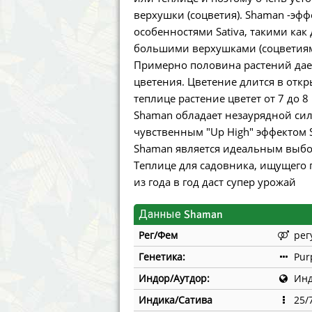
Annabelle´s Garden
Fast Bud
верхушки (соцветия). Shaman -эф
особенностями Sativa, такими как
Barney´s Farm
Female 
большими верхушками (соцветиям
Примерно половина растений дае
Blimburn Seeds
G13 Lab
цветения. Цветение длится в откры
теплице растение цветет от 7 до 8
Bulk Seed Bank
Genehtik
Shaman обладает незаурядной сил
чувственным "Up High" эффектом S
Bulldog Seeds
Green Bo
Shaman является идеальным выбо
Теплице для садовника, ищущего г
Cannabella Genetics
House of
из года в год даст супер урожай
Данные Shaman
Рег/Фем
рег
Генетика:
Pur
Индор/Аутдор:
Инд
Индика/Сатива
25/