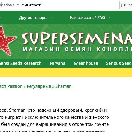
Другие товары
Как заказать / FAQ
w
Семена кактусов
Humboldt Seed Company
Как заказать
Positronics
& Caviar
Канарские растения
Humboldt Seeds
Виды / цены доставки
Prana Medical S
s Seeds
Hyp3rids
FAQ
Pyramid Seeds
Sensi Seeds Research
Nirvana
Greenhouse
Serious Seed
etics
Kalashnikov Seeds
Resin Seeds
rground Seeds
Kannabia
Ripper Seeds
tch Passion
»
Регулярные
»
Shaman
ssion
K.C. Brains
Royal Queen Se
одов. Shaman -это надежный здоровый, крепкий и
Seeds
krauTHCollective
Samsara Seeds
о Purple#1 исключительного качества и женского
eeds
La Semilla Automatica
Seedsman
 был создан для выращивания в открытом грунте
ойчив против паразитов, плесени и изагнивания