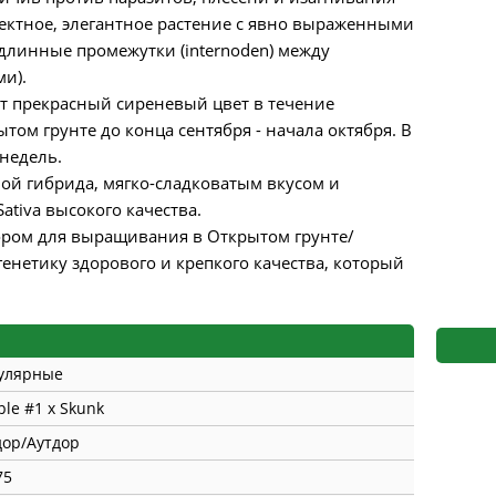
s
Mallorca Seeds
Seed Stockers
фектное, элегантное растение с явно выраженными
 длинные промежутки (internoden) между
Seeds
Mandala
Seedy Simon
и).
т прекрасный сиреневый цвет в течение
s
Medical Seeds Co.
Silent Seeds
том грунте до конца сентября - начала октября. В
 недель.
 Seeds
Ministry of Cannabis
Söllner - Vadda'
ой гибрида, мягко-сладковатым вкусом и
ativa высокого качества.
dhi
Paradise Seeds
Strain Hunters S
ром для выращивания в Открытом грунте/
енетику здорового и крепкого качества, который
 the Great Gardener
Philosopher Seeds
Sumo Seeds
улярные
ple #1 x Skunk
ор/Аутдор
75