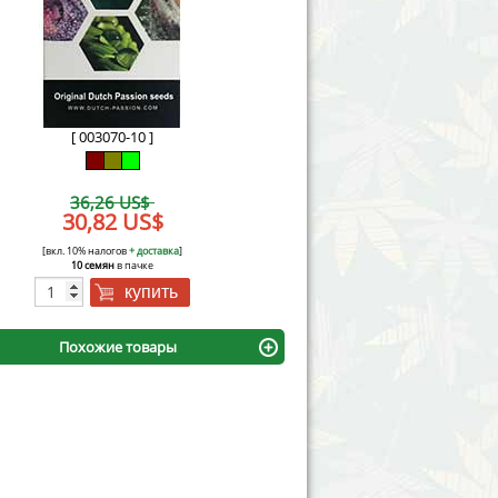
Victory Seeds
Vision Seeds
White Label Seeds
[ 003070-10 ]
s Marijuanabam
World of Seeds
36,26 US$
eedbank
30,82 US$
CBD Industrial Hemp
[вкл. 10% налогов
+ доставка
]
10 семян
в пачке
купить
Похожие товары