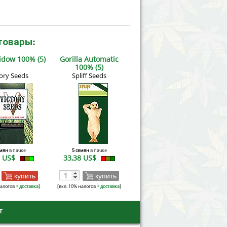
товары:
idow 100% (5)
Gorilla Automatic
100% (5)
tory Seeds
Spliff Seeds
емян
в пачке
5 семян
в пачке
5 US$
33,38 US$
купить
купить
налогов
+ доставка
]
[вкл. 10% налогов
+ доставка
]
т