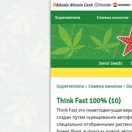
Supersemena
Семена конопли
SENSI SEEDS
CBD Cre
SENSI SEEDS RESEARCH
Chronic 
NIRVANA
Deliciou
Sensi Seeds
GREENHOUSE
DNA Gen
SERIOUS SEEDS
Dr. Unde
Supersemena
»
Семена конопли
»
Du
SPLIFF SEEDS
Dutch Pa
Think Fast 100% (10)
Think Fast это неавтоцветущая верс
Ace Seeds
Empire 
создан путем скрещивания автофем
Anaconda Seeds
Exotic S
специально отобранными растения
Power Plant, в поисках новой авт