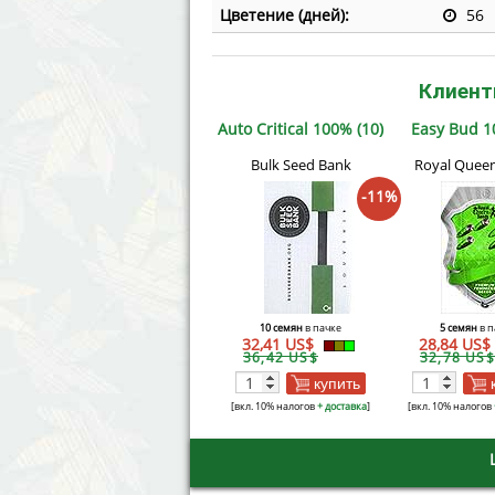
Цветение (дней):
56
Клиент
Auto Critical 100% (10)
Easy Bud 1
Bulk Seed Bank
Royal Quee
-11%
10 семян
в пачке
5 семян
в п
32,41 US$
28,84 US$
36,42 US$
32,78 US$
купить
[вкл. 10% налогов
+ доставка
]
[вкл. 10% налогов