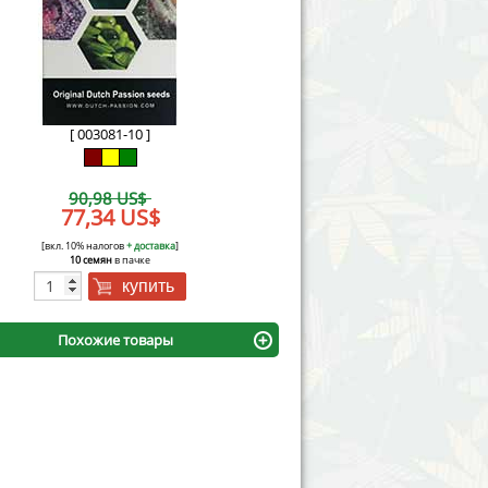
Victory Seeds
Vision Seeds
White Label Seeds
[ 003081-10 ]
s Marijuanabam
World of Seeds
90,98 US$
eedbank
77,34 US$
CBD Industrial Hemp
[вкл. 10% налогов
+ доставка
]
10 семян
в пачке
купить
Похожие товары