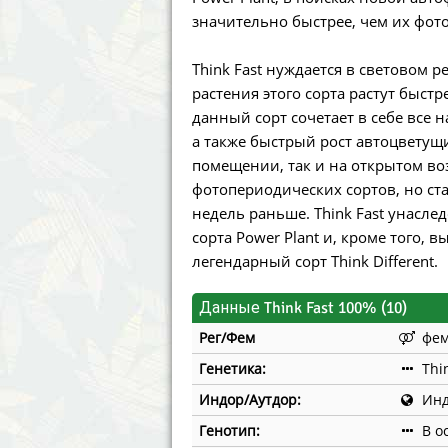
Annabelle´s Garden
Fast Bud
значительно быстрее, чем их фот
Barney´s Farm
Female 
Think Fast нуждается в световом р
растения этого сорта растут быст
Blimburn Seeds
G13 Lab
данный сорт сочетает в себе все
а также быстрый рост автоцветущи
Bulk Seed Bank
Genehtik
помещении, так и на открытом во
фотопериодических сортов, но ст
Bulldog Seeds
Green Bo
недель раньше. Think Fast унасл
сорта Power Plant и, кроме того, в
Cannabella Genetics
House of
легендарный сорт Think Different.
Данные Think Fast 100% (10)
Рег/Фем
фе
Генетика:
Thi
Индор/Аутдор:
Инд
Генотип:
В о