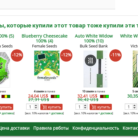
ы, которые купили этот товар тоже купили эти 
00% (5)
Blueberry Cheesecake
Auto White Widow
White W
100% (4)
100% (10)
n Seeds
Female Seeds
Bulk Seed Bank
Vic
-12%
-12%
-11%
ачке
4 семян
в пачке
10 семян
в пачке
5 с
24,04 US$
32,41 US$
30,3
27,31 US$
36,42 US$
купить
купить
купить
+ доставка
]
[вкл. 10% налогов
+ доставка
]
[вкл. 10% налогов
+ доставка
]
[вкл. 10% 
Цена доставки
Правила рвботы
Конфиденциальность
Контак