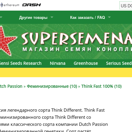
Другие товары
Как заказать / FAQ
w
Семена кактусов
Humboldt Seed Company
Как заказать
Positronics
& Caviar
Канарские растения
Humboldt Seeds
Виды / цены доставки
Prana Medical S
s Seeds
Hyp3rids
FAQ
Pyramid Seeds
Sensi Seeds Research
Nirvana
Greenhouse
Serious Seed
etics
Kalashnikov Seeds
Resin Seeds
rground Seeds
Kannabia
Ripper Seeds
tch Passion
»
Феминизированные (10)
»
Think Fast 100% (10)
ssion
K.C. Brains
Royal Queen Se
ия легендарного сорта Think Different. Think Fast
Seeds
krauTHCollective
Samsara Seeds
инизированного сорта Think Different со
eeds
La Semilla Automatica
Seedsman
ми классического сорта компании Dutch Passion
офеминизированной генетики. Сорт растёт