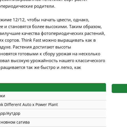
s
Mallorca Seeds
Seed Stockers
опериодические родители.
Seeds
Mandala
Seedy Simon
ежиме 12/12, чтобы начать цвести, однако,
рее и становятся более высокими. Таким образом,
s
Medical Seeds Co.
Silent Seeds
 наилучшие качества фотопериодических растений,
х сортов. Think Fast можно выращивать как в
 Seeds
Ministry of Cannabis
Söllner - Vadda'
здухе. Растения достигают высоты
ановятся готовыми к сбору урожая на несколько
dhi
Paradise Seeds
Strain Hunters S
едовал высокую урожайность нашего классического
ыращивается так же быстро и легко, как
 the Great Gardener
Philosopher Seeds
Sumo Seeds
мки
nk Different Auto x Power Plant
ор/Аутдор
сновном сатива