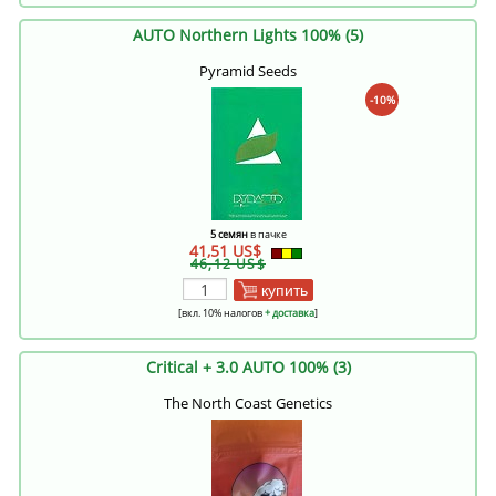
AUTO Northern Lights 100% (5)
Pyramid Seeds
-10%
5 семян
в пачке
41,51 US$
46,12 US$
купить
[вкл. 10% налогов
+ доставка
]
Critical + 3.0 AUTO 100% (3)
The North Coast Genetics