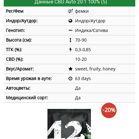
Данные CBD Auto 20:1 100% (5)
Рег/Фем
фемки
Индор/Аутдор:
Индор/Аутдор
Генотип:
Индика/Сатива
Высота (см):
70-90
ТГК (%):
0,3-0,85
CBD (%):
10-20
Вкус/Аромат:
sweet, fruity, honey
Время урожая в ауте:
63 days
Автоцветы:
Да
Медицинский сорт:
Да
-20%