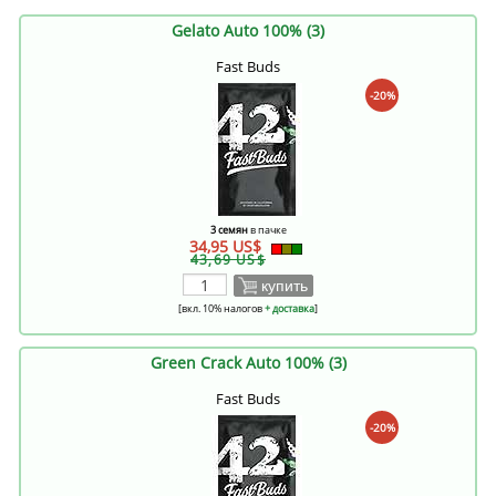
Gelato Auto 100% (3)
Fast Buds
-20%
3 семян
в пачке
34,95 US$
43,69 US$
купить
[вкл. 10% налогов
+ доставка
]
Green Crack Auto 100% (3)
Fast Buds
-20%