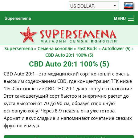
Supersemena
MENU
Семена конопли
Другие товары
Supersemena
»
Семена конопли
»
Fast Buds
»
Autoflower (5)
»
Как заказать / FAQ
CBD Auto 20:1 100% (5)
CBD Auto 20:1 100% (5)
CBD Auto 20:1 - это медицинский сорт конопли с очень
высоким содержанием CBD, где концентрация ТГК ниже
1%. Соотношение CBD:THC 20:1 дало сорту его название.
Этот самоцветущий сорт быстро и энергично растет до
куста высотой от 70 до 90 см, образуя сплошную
основную колу. Через 8-9 недель она уже готова.
Аромат и вкус сладкие и напоминают сочетание свежих
фруктов и меда.