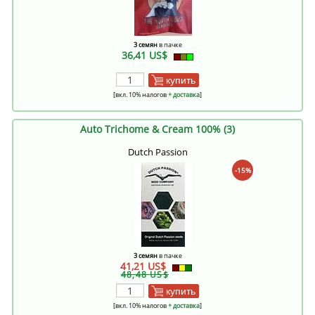
3 семян
в пачке
36,41 US$
купить
[вкл. 10% налогов
+ доставка
]
Auto Trichome & Cream 100% (3)
Dutch Passion
-15%
3 семян
в пачке
41,21 US$
48,48 US$
купить
[вкл. 10% налогов
+ доставка
]