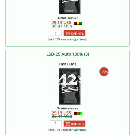
3 семян
в пачке
29,13 US$
36,41 US$
купить
[вкл. 10% налогов
+ доставка
]
LSD-25 Auto 100% (3)
Fast Buds
-20%
3 семян
в пачке
29,13 US$
36,41 US$
купить
[вкл. 10% налогов
+ доставка
]