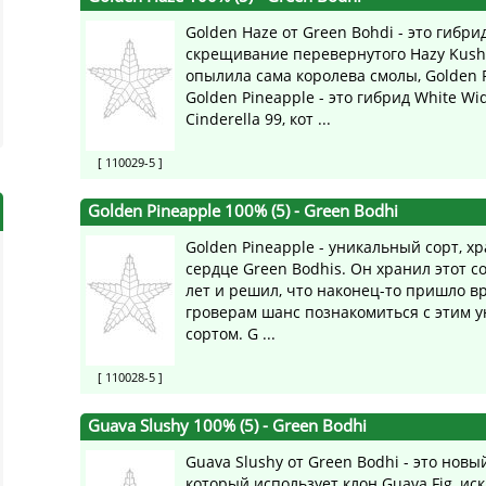
Golden Haze от Green Bohdi - это гибри
скрещивание перевернутого Hazy Kush
опылила сама королева смолы, Golden P
Golden Pineapple - это гибрид White Wi
Cinderella 99, кот ...
[ 110029-5 ]
Golden Pineapple 100% (5)
- Green Bodhi
Golden Pineapple - уникальный сорт, х
сердце Green Bodhis. Он хранил этот с
лет и решил, что наконец-то пришло в
гроверам шанс познакомиться с этим 
сортом. G ...
[ 110028-5 ]
Guava Slushy 100% (5)
- Green Bodhi
Guava Slushy от Green Bodhi - это новы
который использует клон Guava Fig, и