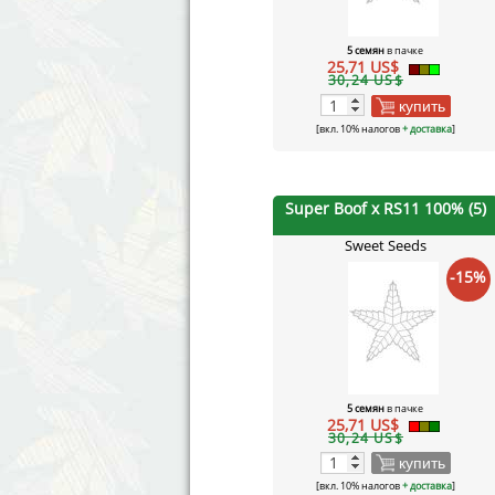
5 семян
в пачке
25,71 US$
30,24 US$
купить
[вкл. 10% налогов
+ доставка
]
Super Boof x RS11 100% (5)
Sweet Seeds
-15%
5 семян
в пачке
25,71 US$
30,24 US$
купить
[вкл. 10% налогов
+ доставка
]