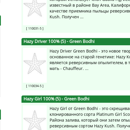
известный в районе Bay Area, Калифорн
качестве приемника пыльцы реверсив
Kush. Получен ...
[ 110031-5 ]
Hazy Driver 100% (5)
- Green Bodhi
Hazy Driver Green Bodhi - это новое тво
основанное на старой генетике: Hazy K
является реверсивным опылителем, в т
мать - Chauffeur. ...
[ 110034-5 ]
Hazy Girl 100% (5)
- Green Bodhi
Hazy Girl от Green Bodhi - это скрещив
клонированного сорта Platinum Girl Sco
Района залива, который они затем оп
реверсивным сортом Hazy Kush. Получ