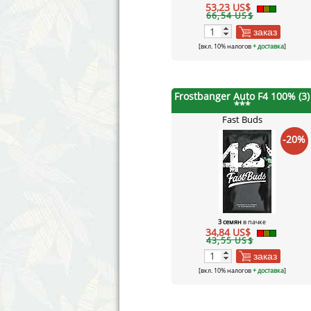
53,23 US$
66,54 US$
заказ
[вкл. 10% налогов
+ доставка
]
Frostbanger Auto F4 100% (3)
***
Fast Buds
-20%
3 семян
в пачке
34,84 US$
43,55 US$
заказ
[вкл. 10% налогов
+ доставка
]