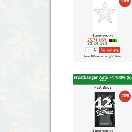
-15%
5 семян
в пачке
25,71 US$
30,24 US$
купить
[вкл. 10% налогов
+ доставка
]
Frostbanger Auto F4 100% (5)
***
Fast Buds
-20%
5 семян
в пачке