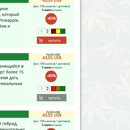
43,55 US$
[вкл. 10% налогов
+ доставка
]
дное
5 семян
в пачке
, который
-40%
ineapple.
dow и
купить
72,59 US$
43,55 US$
[вкл. 10% налогов
+ доставка
]
ранящийся в
5 семян
в пачке
орт более 15
-40%
ремя дать
уникальным
купить
72,59 US$
43,55 US$
[вкл. 10% налогов
+ доставка
]
й гибрид,
5 семян
в пачке
сключительно