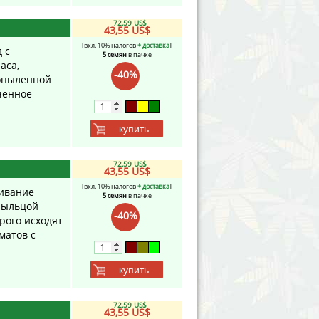
72,59 US$
43,55 US$
[вкл. 10% налогов
+ доставка
]
д с
5 семян
в пачке
аса,
-40%
 опыленной
ученное
купить
72,59 US$
43,55 US$
[вкл. 10% налогов
+ доставка
]
щивание
5 семян
в пачке
 пыльцой
-40%
орого исходят
матов с
купить
72,59 US$
43,55 US$