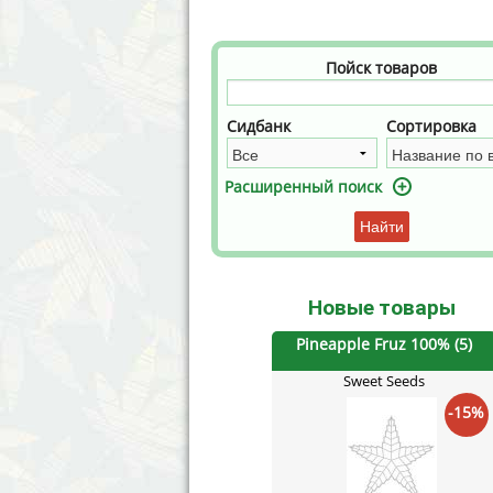
Annabelle´s Garden
Fast Bud
Barney´s Farm
Female 
Пойск товаров
Blimburn Seeds
G13 Lab
Сидбанк
Сортировка
Bulk Seed Bank
Genehtik
Расширенный поиск
Bulldog Seeds
Green Bo
Найти
Cannabella Genetics
House of
Новые товары
Pineapple Fruz 100% (5)
Sweet Seeds
-15%