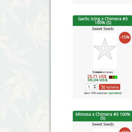
Garlic Icing x Chimera #3
100% (5)
Sweet Seeds
-15%
5 семян
в пачке
25,71 US$
30,24 US$
купить
[вкл. 10% налогов
+ доставка
]
Mimosa x Chimera #3 100%
(5)
Sweet Seeds