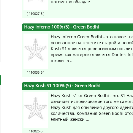
потомство обладае ...
[ 110027-5 ]
Hazy Inferno 100% (5)
- Green Bodhi
Hazy Inferno Green Bodhi - это новое тв
основанное на генетике старой и ново
Kush S1 является реверсивным опылите
время как матерью является Dante's In
школы, в ...
[ 110035-5 ]
Hazy Kush S1 100% (5)
- Green Bodhi
Hazy Kush s1 от Green Bodhi - это S1 Ha
означает использование того же самог
Hazy Kush для опыления другого идент
количества. Компания Green Bodhi ото
элитный женски ...
[ 110026-5 ]