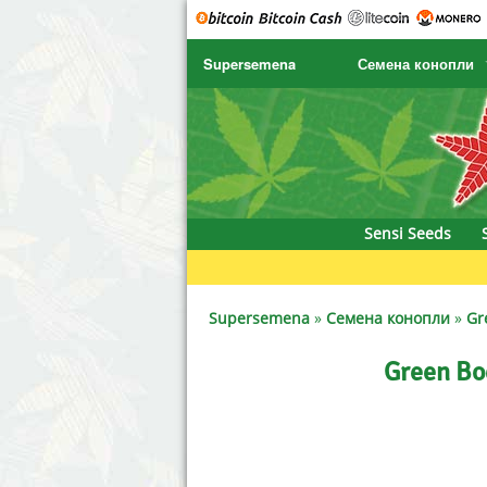
Supersemena
Семена конопли
SENSI SEEDS
CBD Cre
SENSI SEEDS RESEARCH
Chronic 
NIRVANA
Deliciou
Sensi Seeds
GREENHOUSE
DNA Gen
SERIOUS SEEDS
Dr. Unde
Supersemena
»
Семена конопли
»
Gr
SPLIFF SEEDS
Dutch Pa
Green Bo
Ace Seeds
Empire 
Anaconda Seeds
Exotic S