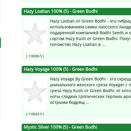
Hazy Loatian 100% (5)
- Green Bodhi
Hazy Laotian от Green Bodhi - это гибри
использованием самки лаосского ландр
подаренной компанией Bodhi Seeds и
сортом Hazy Kush от Green Bodhi. Пол
потомство Hazy Loatian в ...
[ 110030-5 ]
Hazy Voyage 100% (5)
- Green Bodhi
Hazy Voyage By Green Bodhi - это скре
уникального женского среза Voyager с
среза Hazy Kush от Green Bodhi, от кот
ноты сладких тропических терпких аро
острыми бодрящ ...
[ 110032-5 ]
Mystic Silver 100% (5)
- Green Bodhi