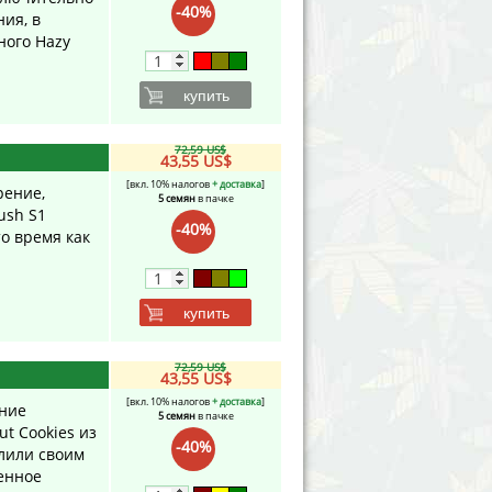
-40%
ия, в
ного Hazy
купить
72,59 US$
43,55 US$
[вкл. 10% налогов
+ доставка
]
рение,
5 семян
в пачке
ush S1
-40%
о время как
купить
72,59 US$
43,55 US$
[вкл. 10% налогов
+ доставка
]
ание
5 семян
в пачке
ut Cookies из
-40%
ылили своим
енное