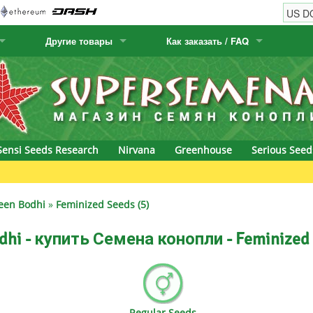
Другие товары
Как заказать / FAQ
w
Семена кактусов
Humboldt Seed Company
Как заказать
Positronics
& Caviar
Канарские растения
Humboldt Seeds
Виды / цены доставки
Prana Medical S
s Seeds
Hyp3rids
FAQ
Pyramid Seeds
Sensi Seeds Research
Nirvana
Greenhouse
Serious Seed
etics
Kalashnikov Seeds
Resin Seeds
Gree
rground Seeds
Kannabia
Ripper Seeds
een Bodhi
»
Feminized Seeds (5)
ssion
K.C. Brains
Royal Queen Se
dhi - купить Семена конопли - Feminized 
Seeds
krauTHCollective
Samsara Seeds
eeds
La Semilla Automatica
Seedsman
Regular Seeds