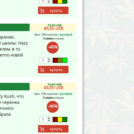
купить
72,59 US$
43,55 US$
[вкл. 10% налогов
+ доставка
]
орение,
5 семян
в пачке
й школы: Hazy
-40%
лем, в то
ferno новой
купить
72,59 US$
43,55 US$
[вкл. 10% налогов
+ доставка
]
zy Kush, что
5 семян
в пачке
о черенка
-40%
ичного
брала
купить