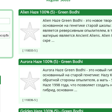
s
Mallorca Seeds
Seed Stockers
Alien Haze 100% (5)
- Green Bodhi
Seeds
Mandala
Seedy Simon
Alien Haze Green Bodhi - это новое твор
основанное на генетике старой школы:
s
Medical Seeds Co.
Silent Seeds
является реверсивным опылителем, в т
матерью является Ancient Aliens. Alien 
 Seeds
Ministry of Cannabis
Söllner - Vadda'
скре ...
dhi
Paradise Seeds
Strain Hunters S
[ 110033-5 ]
 the Great Gardener
Philosopher Seeds
Sumo Seeds
Aurora Haze 100% (5)
- Green Bodhi
Aurora Haze Green Bodhi - это новый ги
основанный на старой генетике: Hazy K
обратной стороны опылителя, а мать - S
Haze 1998 года, что позволяет создать
гибрид, основанн ...
[ 110036-5 ]
Golden Haze 100% (5)
- Green Bodhi