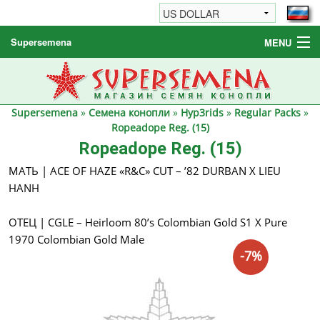
Supersemena
MENU
Семена конопли
Другие товары
Supersemena
»
Семена конопли
»
Hyp3rids
»
Regular Packs
»
Как заказать / FAQ
Ropeadope Reg. (15)
Ropeadope Reg. (15)
МАТЬ | ACE OF HAZE «R&C» CUT – ’82 DURBAN X LIEU
HANH
ОТЕЦ | CGLE – Heirloom 80’s Colombian Gold S1 X Pure
1970 Colombian Gold Male
-7%