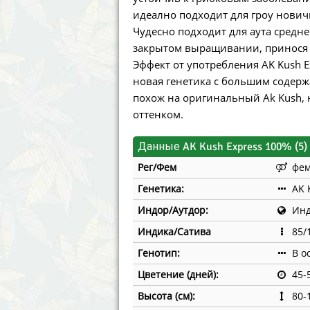
Annabelle´s Garden
Fast Bud
идеално подходит для гроу нович
Чудесно подходит для аута средне
Barney´s Farm
Female 
закрытом выращивании, принося 
Эффект от употребления AK Kush Ex
Blimburn Seeds
G13 Lab
новая генетика с большим содерж
похож на оригинальный Ak Kush,
Bulk Seed Bank
Genehtik
оттенком.
Bulldog Seeds
Green Bo
Данные AK Kush Express 100% (5)
Cannabella Genetics
House of
Рег/Фем
фе
Генетика:
AK 
Индор/Аутдор:
Инд
Индика/Сатива
85/
Генотип:
В о
Цветение (дней):
45-
Высота (см):
80-