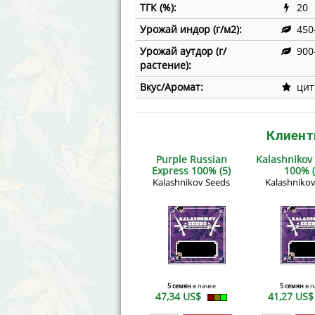
ТГК (%):
20
Урожай индор (г/м2):
450
Урожай аутдор (г/
900
растение):
Вкус/Аромат:
цит
Клиент
Purple Russian
Kalashnikov
Express 100% (5)
100% (
Kalashnikov Seeds
Kalashniko
5 семян
в пачке
5 семян
в п
47,34 US$
41,27 US