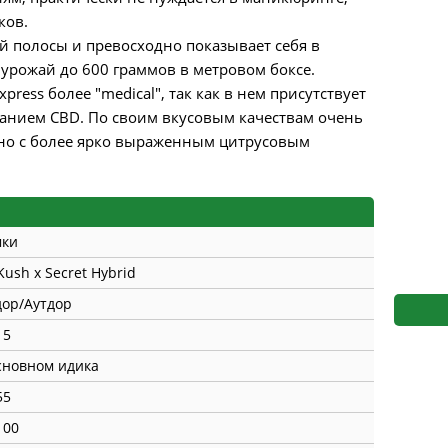
s
Mallorca Seeds
Seed Stockers
ков.
й полосы и превосходно показывает себя в
Seeds
Mandala
Seedy Simon
урожай до 600 граммов в метровом боксе.
press более "medical", так как в нем присутствует
s
Medical Seeds Co.
Silent Seeds
анием CBD. По своим вкусовым качествам очень
 но с более ярко выраженным цитрусовым
 Seeds
Ministry of Cannabis
Söllner - Vadda'
dhi
Paradise Seeds
Strain Hunters S
 the Great Gardener
Philosopher Seeds
Sumo Seeds
мки
Kush x Secret Hybrid
ор/Аутдор
15
сновном идика
55
100