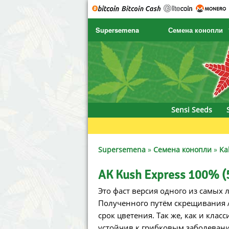
Supersemena
Семена конопли
SENSI SEEDS
CBD Cre
SENSI SEEDS RESEARCH
Chronic 
NIRVANA
Deliciou
Sensi Seeds
GREENHOUSE
DNA Gen
SERIOUS SEEDS
Dr. Unde
Supersemena
»
Семена конопли
»
Ka
SPLIFF SEEDS
Dutch Pa
AK Kush Express 100% (
Это фаст версия одного из самых л
Ace Seeds
Empire 
Полученного путём скрещивания 
Anaconda Seeds
Exotic S
срок цветения. Так же, как и кла
устойчив к грибковым заболевани