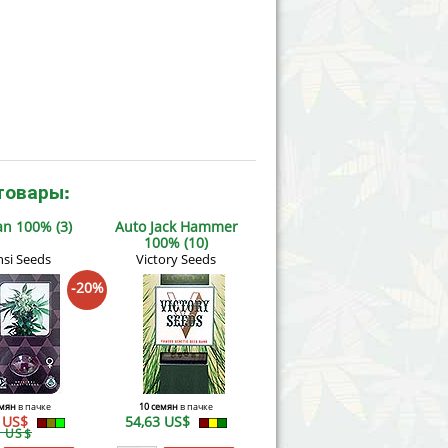
товары:
n 100% (3)
Auto Jack Hammer
100% (10)
nsi Seeds
Victory Seeds
-20%
емян
в пачке
10 семян
в пачке
3 US$
54,63 US$
2 US$