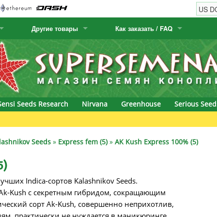
Другие товары
Как заказать / FAQ
w
Семена кактусов
Humboldt Seed Company
Как заказать
Positronics
& Caviar
Канарские растения
Humboldt Seeds
Виды / цены доставки
Prana Medical S
s Seeds
Hyp3rids
FAQ
Pyramid Seeds
Sensi Seeds Research
Nirvana
Greenhouse
Serious Seed
etics
Kalashnikov Seeds
Resin Seeds
rground Seeds
Kannabia
Ripper Seeds
lashnikov Seeds
»
Express fem (5)
»
AK Kush Express 100% (5)
ssion
K.C. Brains
Royal Queen Se
5)
учших Indica-сортов Kalashnikov Seeds.
Seeds
krauTHCollective
Samsara Seeds
Ak-Kush с секретным гибридом, сокращающим
eeds
La Semilla Automatica
Seedsman
ссический сорт Ak-Kush, совершенно неприхотлив,
ям, практически не нуждается в маникюринге,