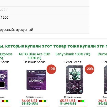
-550
-1200
русовый, мускусный
ы, которые купили этот товар тоже купили эти 
 Express
AUTO Blue Ace CBD
Early Skunk 100% (10)
Durba
5)
100% (5)
v Seeds
Delicious Seeds
Sensi Seeds
Se
-10%
-20%
ачке
5 семян
в пачке
10 семян
в пачке
3 с
$
34,96 US$
65,55 US$
29,1
38,85 US$
81,94 US$
36,4