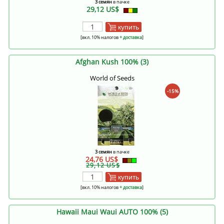
3 семян
в пачке
29,12 US$
купить
[вкл. 10% налогов
+ доставка
]
Afghan Kush 100% (3)
World of Seeds
-15%
3 семян
в пачке
24,76 US$
29,12 US$
купить
[вкл. 10% налогов
+ доставка
]
Hawaii Maui Waui AUTO 100% (5)