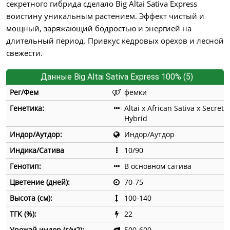
секретного гибрида сделало Big Altai Sativa Express
воистину уникальным растением. Эффект чистый и
мощный, заряжающий бодростью и энергией на
длительный период. Привкус кедровых орехов и лесной
свежести.
Данные Big Altai Sativa Express 100% (5)
Рег/Фем
фемки
Генетика:
Altai x African Sativa x Secret
Hybrid
Индор/Аутдор:
Индор/Аутдор
Индика/Сатива
10/90
Генотип:
В основном сатива
Цветение (дней):
70-75
Высота (см):
100-140
ТГК (%):
22
Урожай индор (г/м2):
500-600