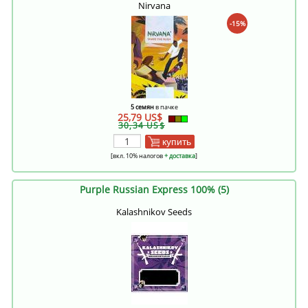
Nirvana
-15%
5 семян
в пачке
25,79 US$
30,34 US$
купить
[вкл. 10% налогов
+ доставка
]
Purple Russian Express 100% (5)
Kalashnikov Seeds