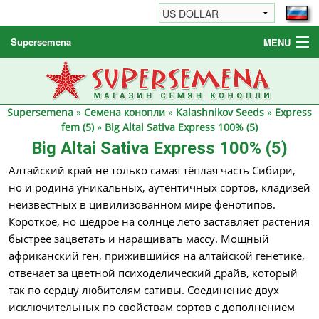
Supersemena
MENU
Семена конопли
Другие товары
Supersemena
»
Семена конопли
»
Kalashnikov Seeds
»
Express
Как заказать / FAQ
fem (5)
»
Big Altai Sativa Express 100% (5)
Big Altai Sativa Express 100% (5)
Алтайский край не только самая тёплая часть Сибири,
но и родина уникальных, аутентичных сортов, кладизей
неизвестных в цивилизованном мире фенотипов.
Короткое, но щедрое на солнце лето заставляет растения
быстрее зацветать и наращивать массу. Мощный
африканский ген, прижившийся на алтайской генетике,
отвечает за цветной психоделический драйв, который
так по сердцу любителям сативы. Соединение двух
исключительных по свойствам сортов с дополнением