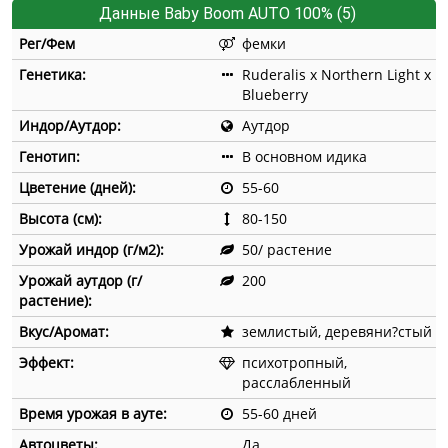
Данные Baby Boom AUTO 100% (5)
Рег/Фем
фемки
Генетика:
Ruderalis x Northern Light x
Blueberry
Индор/Аутдор:
Аутдор
Генотип:
В основном идика
Цветение (дней):
55-60
Высота (см):
80-150
Урожай индор (г/м2):
50/ растение
Урожай аутдор (г/
200
растение):
Вкус/Аромат:
землистый, деревяни?стый
Эффект:
психотропный,
расслабленный
Время урожая в ауте:
55-60 дней
Автоцветы:
Да