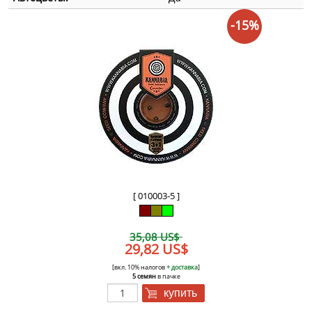
-15%
[ 010003-5 ]
35,08 US$
29,82 US$
[вкл. 10% налогов
+ доставка
]
5 семян
в пачке
купить