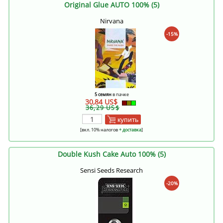
Original Glue AUTO 100% (5)
Nirvana
-15%
5 семян
в пачке
30,84 US$
36,29 US$
купить
[вкл. 10% налогов
+ доставка
]
Double Kush Cake Auto 100% (5)
Sensi Seeds Research
-20%