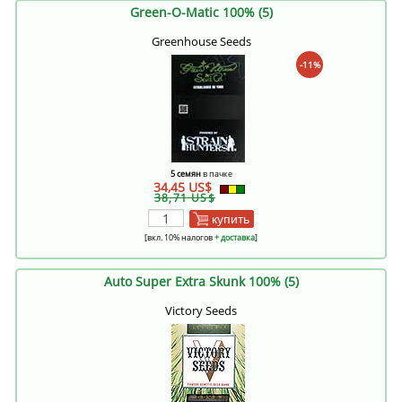
Green-O-Matic 100% (5)
Greenhouse Seeds
-11%
5 семян
в пачке
34,45 US$
38,71 US$
купить
[вкл. 10% налогов
+ доставка
]
Auto Super Extra Skunk 100% (5)
Victory Seeds