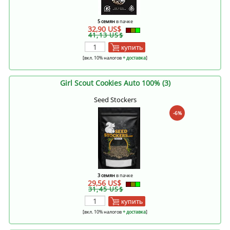
5 семян
в пачке
32,90 US$
41,13 US$
купить
[вкл. 10% налогов
+ доставка
]
Girl Scout Cookies Auto 100% (3)
Seed Stockers
-6%
3 семян
в пачке
29,56 US$
31,45 US$
купить
[вкл. 10% налогов
+ доставка
]