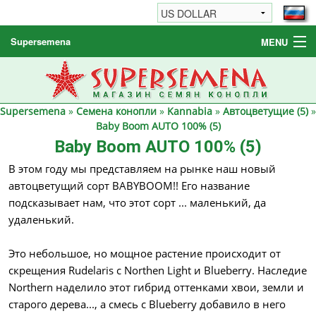
Supersemena
MENU
Семена конопли
Другие товары
Supersemena
»
Семена конопли
»
Kannabia
»
Автоцветущие (5)
»
Как заказать / FAQ
Baby Boom AUTO 100% (5)
Baby Boom AUTO 100% (5)
В этом году мы представляем на рынке наш новый
автоцветущий сорт BABYBOOM!! Его название
подсказывает нам, что этот сорт ... маленький, да
удаленький.
Это небольшое, но мощное растение происходит от
скрещения Rudelaris с Northen Light и Blueberry. Наследие
Northern наделило этот гибрид оттенками хвои, земли и
старого дерева..., а смесь с Blueberry добавило в него