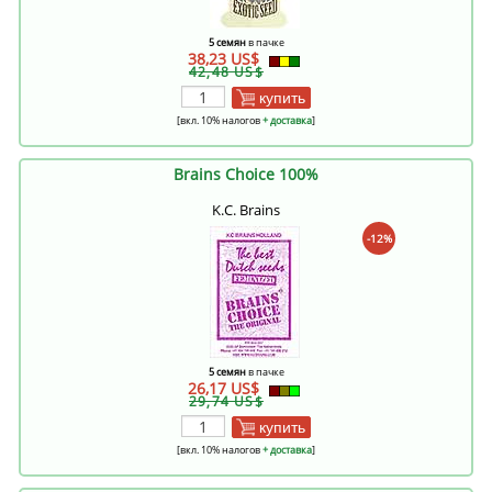
5 семян
в пачке
38,23 US$
42,48 US$
купить
[вкл. 10% налогов
+ доставка
]
Brains Choice 100%
K.C. Brains
-12%
5 семян
в пачке
26,17 US$
29,74 US$
купить
[вкл. 10% налогов
+ доставка
]