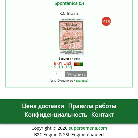
Spontanica (5)
K.C. Brains
-12%
5 семян
в пачке
8,01 US$
9,10 US$
купить
[вкл. 10% налогов
+ доставка
]
Цена доставки
Правила рвботы
Конфиденциальность
Контакт
Copyright © 2026
supersemena.com
B2C Engine & SSL Engine enabled