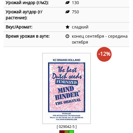
Урожай индор (г/м2):
130
Урожай аутдор (г/
750
растение):
Вкус/Аромат:
сладкий
Время урожая в ауте:
конец сентября - середина
октября
-12%
[ 029042-5 ]