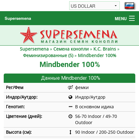
Supersemena
MENU
Семена конопли
Другие товары
Supersemena
»
Семена конопли
»
K.C. Brains
»
Как заказать / FAQ
Феминизированные (5)
»
Mindbender 100%
Mindbender 100%
Данные Mindbender 100%
Рег/Фем
фемки
Индор/Аутдор:
Индор/Аутдор
Генотип:
В основном идика
Цветение (дней):
56-70 Indoor / 49-70
Outdoor
Высота (см):
90 Indoor / 200-250 Outdoor