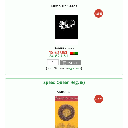
Blimburn Seeds
-25%
3 семян
в пачке
18,62 US$
24,82 US$
купить
[вкл. 10% налогов
+ доставка
]
Speed Queen Reg. (5)
Mandala
-12%