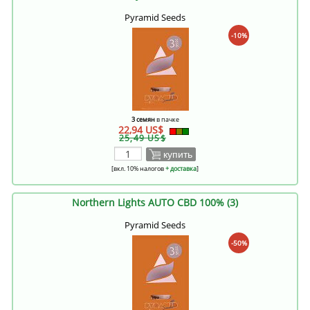
Pyramid Seeds
-10%
3 семян
в пачке
22,94 US$
25,49 US$
купить
[вкл. 10% налогов
+ доставка
]
Northern Lights AUTO CBD 100% (3)
Pyramid Seeds
-50%