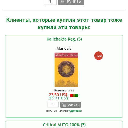
купить
Клиенты, которые купили этот товар тоже
купили эти товары:
Kalichakra Reg. (5)
Mandala
-12%
5 семян
в пачке
23,50 US$
26,71 US$
купить
[вкл. 10% налогов
+ доставка
]
Critical AUTO 100% (3)