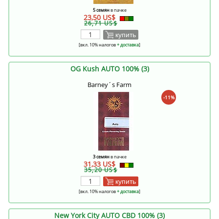
5 семян
в пачке
23,50 US$
26,71 US$
купить
[вкл. 10% налогов
+ доставка
]
OG Kush AUTO 100% (3)
Barney´s Farm
-11%
3 семян
в пачке
31,33 US$
35,20 US$
купить
[вкл. 10% налогов
+ доставка
]
New York City AUTO CBD 100% (3)