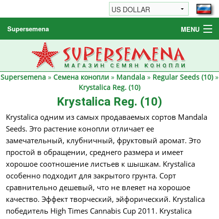
Supersemena
MENU
Семена конопли
Другие товары
Supersemena
»
Семена конопли
»
Mandala
»
Regular Seeds (10)
»
Как заказать / FAQ
Krystalica Reg. (10)
Krystalica Reg. (10)
Krystalica одним из самых продаваемых сортов Mandala
Seeds. Это растение конопли отличает ее
замечательный, клубничный, фруктовый аромат. Это
простой в обращении, среднего размера и имеет
хорошое соотношение листьев к шышкам. Krystalica
особенно подходит для закрытого грунта. Сорт
сравнительно дешевый, что не влеяет на хорошое
качество. Эффект творческий, эйфорический. Krystalica
победитель High Times Cannabis Cup 2011. Krystalica