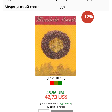
Медицинский сорт:
Да
-12%
[ 012010-10 ]
48,56 US$
42,73 US$
[вкл. 10% налогов
+ доставка
]
10 семян
в пачке