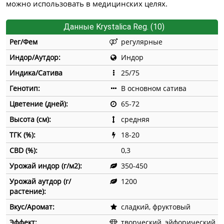
можно использовать в медицинских целях.
Данные Krystalica Reg. (10)
Рег/Фем
регулярные
Индор/Аутдор:
Индор
Индика/Сатива
25/75
Генотип:
В основном сатива
Цветение (дней):
65-72
Высота (см):
средняя
ТГК (%):
18-20
CBD (%):
0,3
Урожай индор (г/м2):
350-450
Урожай аутдор (г/
1200
растение):
Вкус/Аромат:
сладкий, фруктовый
Эффект:
творческий, эйфорический