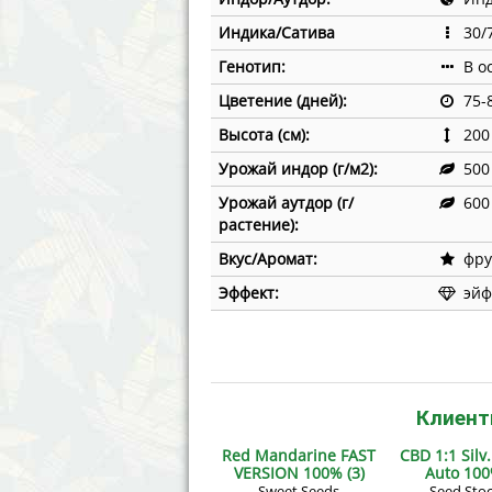
Annabelle´s Garden
Fast Bud
Индика/Сатива
30/
Barney´s Farm
Female 
Генотип:
В о
Цветение (дней):
75-
Blimburn Seeds
G13 Lab
Высота (см):
200
Bulk Seed Bank
Genehtik
Урожай индор (г/м2):
500
Урожай аутдор (г/
600
Bulldog Seeds
Green Bo
растение):
Вкус/Аромат:
фру
Cannabella Genetics
House of
Эффект:
эйф
Клиент
Red Mandarine FAST
CBD 1:1 Silv
VERSION 100% (3)
Auto 100
Sweet Seeds
Seed Stoc