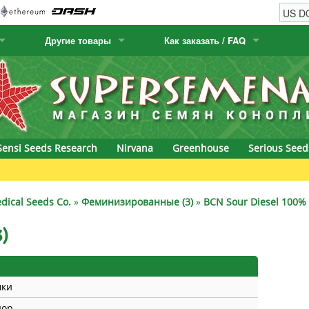
Другие товары
Как заказать / FAQ
w
Семена кактусов
Humboldt Seed Company
Как заказать
Positronics
& Caviar
Канарские растения
Humboldt Seeds
Виды / цены доставки
Prana Medical S
s Seeds
Hyp3rids
FAQ
Pyramid Seeds
Sensi Seeds Research
Nirvana
Greenhouse
Serious Seed
etics
Kalashnikov Seeds
Resin Seeds
rground Seeds
Kannabia
Ripper Seeds
dical Seeds Co.
»
Феминизированные (3)
»
BCN Sour Diesel 100% 
ssion
K.C. Brains
Royal Queen Se
3)
Seeds
krauTHCollective
Samsara Seeds
мки
eeds
La Semilla Automatica
Seedsman
дор