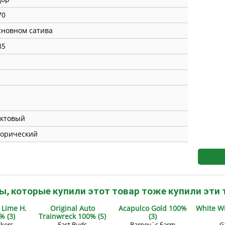
s
Mallorca Seeds
Seed Stockers
70
Seeds
Mandala
Seedy Simon
сновном сатива
85
s
Medical Seeds Co.
Silent Seeds
 Seeds
Ministry of Cannabis
Söllner - Vadda'
dhi
Paradise Seeds
Strain Hunters S
ктовый
 the Great Gardener
Philosopher Seeds
Sumo Seeds
орический
ы, которые купили этот товар тоже купили эти 
. Lime H.
Original Auto
Acapulco Gold 100%
White W
% (3)
Trainwreck 100% (5)
(3)
kers
Fast Buds
Barney´s Farm
G