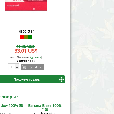
Victory Seeds
Vision Seeds
White Label Seeds
[ 035015-3 ]
s Marijuanabam
World of Seeds
41,26 US$
eedbank
33,01 US$
CBD Industrial Hemp
[вкл. 10% налогов
+ доставка
]
3 семян
в пачке
купить
Похожие товары
товары:
idow 100% (5)
Banana Blaze 100%
(10)
13 Labs
Dutch Passion