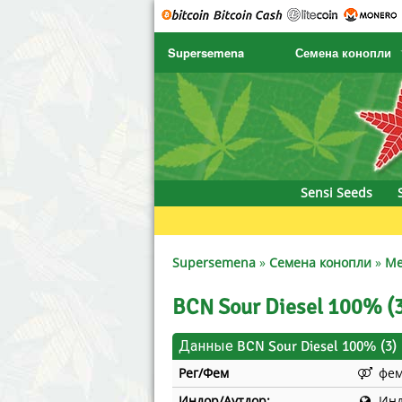
Supersemena
Семена конопли
SENSI SEEDS
CBD Cre
SENSI SEEDS RESEARCH
Chronic 
NIRVANA
Deliciou
Sensi Seeds
GREENHOUSE
DNA Gen
SERIOUS SEEDS
Dr. Unde
Supersemena
»
Семена конопли
»
Me
SPLIFF SEEDS
Dutch Pa
BCN Sour Diesel 100% (
Ace Seeds
Empire 
Данные BCN Sour Diesel 100% (3)
Рег/Фем
фе
Anaconda Seeds
Exotic S
Индор/Аутдор:
Ин