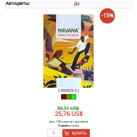
Автоцветы:
Да
-15%
[ 002025-5 ]
30,31 US$
25,76 US$
[вкл. 10% налогов
+ доставка
]
5 семян
в пачке
купить