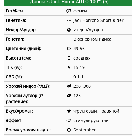
Данные Jock Horror AUTO 100% (5)
Рег/Фем
фемки
Генетика:
Jack Horror x Short Rider
Индор/Аутдор:
Индор/Аутдор
Генотип:
В основном идика
Цветение (дней):
49-56
Высота (см):
средняя
ТГК (%):
15-19
CBD (%):
0.1-1
Урожай индор (г/м2):
200- 300
Урожай аутдор (г/
125
растение):
Вкус/Аромат:
Фруктовый, Травяной
Эффект:
стимулирующий
Время урожая в ауте:
September