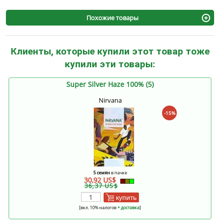
Похожие товары
Клиенты, которые купили этот товар тоже
купили эти товары:
Super Silver Haze 100% (5)
Nirvana
-15%
5 семян
в пачке
30,92 US$
36,37 US$
купить
[вкл. 10% налогов
+ доставка
]