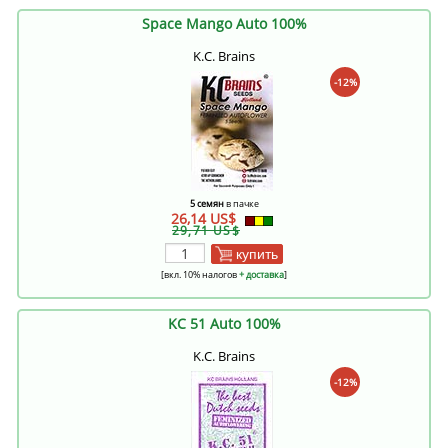
Space Mango Auto 100%
K.C. Brains
-12%
5 семян
в пачке
26,14 US$
29,71 US$
купить
[вкл. 10% налогов
+ доставка
]
KC 51 Auto 100%
K.C. Brains
-12%