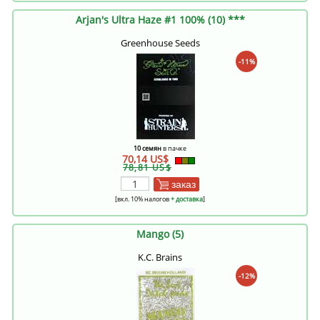
Arjan's Ultra Haze #1 100% (10) ***
Greenhouse Seeds
-11%
10 семян
в пачке
70,14 US$
78,81 US$
заказ
[вкл. 10% налогов
+ доставка
]
Mango (5)
K.C. Brains
-12%