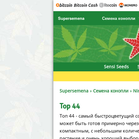
Supersemena
Семена конопли
SENSI SEEDS
CBD Cre
SENSI SEEDS RESEARCH
Chronic 
NIRVANA
Deliciou
Sensi Seeds
GREENHOUSE
DNA Gen
SERIOUS SEEDS
Dr. Unde
Supersemena
»
Семена конопли
»
Ni
SPLIFF SEEDS
Dutch Pa
Top 44
Топ 44 - самый быстроцветущий со
Ace Seeds
Empire 
может быть готов примерно через 
Anaconda Seeds
Exotic S
компактным, с небольшим количес
растение и очень хороший выбор