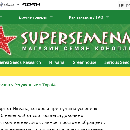
Другие товары
Как заказать / FAQ
w
Семена кактусов
Humboldt Seed Company
Как заказать
Positronics
& Caviar
Канарские растения
Humboldt Seeds
Виды / цены доставки
Prana Medical S
s Seeds
Hyp3rids
FAQ
Pyramid Seeds
Sensi Seeds Research
Nirvana
Greenhouse
Serious Seed
etics
Kalashnikov Seeds
Resin Seeds
rground Seeds
Kannabia
Ripper Seeds
rvana
»
Регулярные
»
Top 44
ssion
K.C. Brains
Royal Queen Se
рт от Nirvana, который при лучших условиях
Seeds
krauTHCollective
Samsara Seeds
6 недель. Этот сорт остается довольно
eeds
La Semilla Automatica
Seedsman
твом ветвей. Это сильное, простое в обращении
 для начинающих, подходит для использования