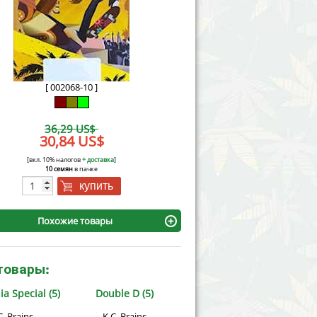
Victory Seeds
Vision Seeds
White Label Seeds
[ 002068-10 ]
s Marijuanabam
World of Seeds
36,29 US$
eedbank
30,84 US$
CBD Industrial Hemp
[вкл. 10% налогов
+ доставка
]
10 семян
в пачке
купить
Похожие товары
товары:
ia Special (5)
Double D (5)
C. Brains
K.C. Brains