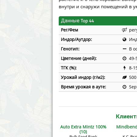
Annabelle´s Garden
Fast Bud
внутри и снаружи помещений в у
Barney´s Farm
Female 
Данные Top 44
Рег/Фем
рег
Blimburn Seeds
G13 Lab
Индор/Аутдор:
Инд
Bulk Seed Bank
Genehtik
Генотип:
В о
Цветение (дней):
49-
Bulldog Seeds
Green Bo
ТГК (%):
8-1
Cannabella Genetics
House of
Урожай индор (г/м2):
500
Время урожая в ауте:
Sep
Клиент
Auto Extra Mintz 100%
Mindbende
(10)
Bulk Seed Bank
K.C. Bra