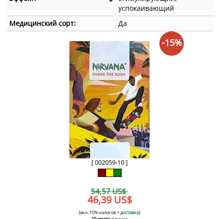
успокаивающий
Медицинский сорт:
Да
-15%
[ 002059-10 ]
54,57 US$
46,39 US$
[вкл. 10% налогов
+ доставка
]
10 семян
в пачке