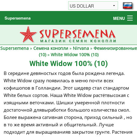
Supersemena
MENU
Семена конопли
Другие товары
Supersemena
»
Семена конопли
»
Nirvana
»
Феминизированные
Как заказать / FAQ
(10)
»
White Widow 100% (10)
White Widow 100% (10)
В середине девяностых годов была рождена легенда.
White Widow сразу появилась в меню почти всех
кофишопов в Голландии. Этот шедевр стал стандартом
White белых сортов. Наша White Widow растётвысокая с
изящными веточками. Шишки умеренной плотности
достаточной длявыработки большого количества смол.
Более выражена сативная сторона, приход сильный , но
в то же время активный и общительный. Лучше
подходит для выращиванияв закрытом грунте. Растения