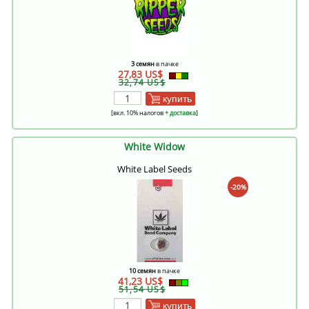
3 семян
в пачке
27,83 US$
32,74 US$
купить
[вкл. 10% налогов
+ доставка
]
White Widow
White Label Seeds
-20%
10 семян
в пачке
41,23 US$
51,54 US$
купить