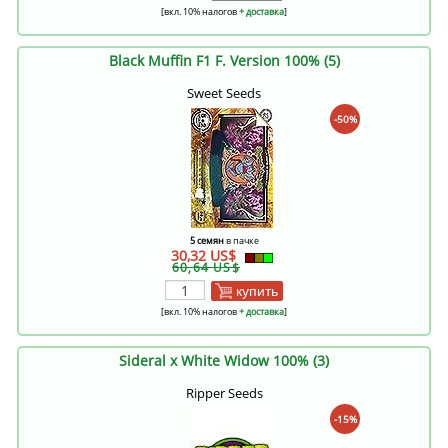
[вкл. 10% налогов
+ доставка
]
Black Muffin F1 F. Version 100% (5)
Sweet Seeds
-50%
5 семян
в пачке
30,32 US$
60,64 US$
купить
[вкл. 10% налогов
+ доставка
]
Sideral x White Widow 100% (3)
Ripper Seeds
-15%