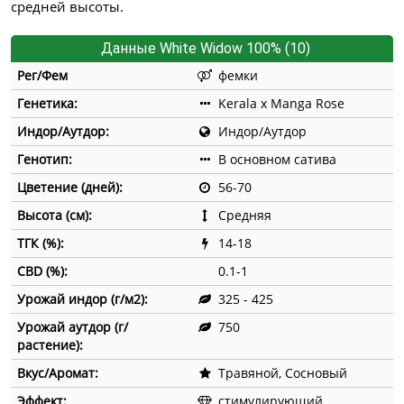
средней высоты.
Данные White Widow 100% (10)
Рег/Фем
фемки
Генетика:
Kerala x Manga Rose
Индор/Аутдор:
Индор/Аутдор
Генотип:
В основном сатива
Цветение (дней):
56-70
Высота (см):
Средняя
ТГК (%):
14-18
CBD (%):
0.1-1
Урожай индор (г/м2):
325 - 425
Урожай аутдор (г/
750
растение):
Вкус/Аромат:
Травяной, Сосновый
Эффект:
стимулирующий,