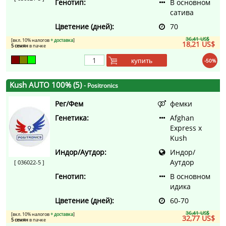
Генотип:
В основном
сатива
Цветение (дней):
70
36,41 US$
[вкл. 10% налогов
+ доставка
]
18,21 US$
5 семян
в пачке
купить
-50%
Kush AUTO 100% (5)
- Positronics
Рег/Фем
фемки
Генетика:
Afghan
Express x
Kush
Индор/Аутдор:
Индор/
Аутдор
[ 036022-5 ]
Генотип:
В основном
идика
Цветение (дней):
60-70
36,41 US$
[вкл. 10% налогов
+ доставка
]
32,77 US$
5 семян
в пачке