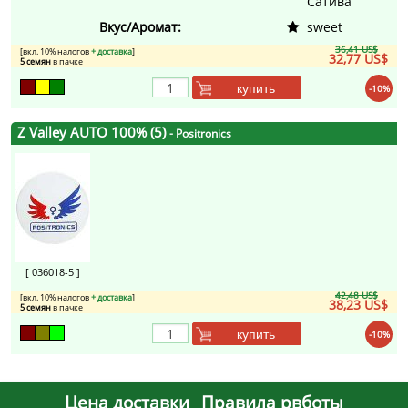
Сатива
Вкус/Аромат:
sweet
36,41 US$
[вкл. 10% налогов
+ доставка
]
32,77 US$
5 семян
в пачке
купить
-10%
Z Valley AUTO 100% (5)
- Positronics
[ 036018-5 ]
42,48 US$
[вкл. 10% налогов
+ доставка
]
38,23 US$
5 семян
в пачке
купить
-10%
Цена доставки
Правила рвботы