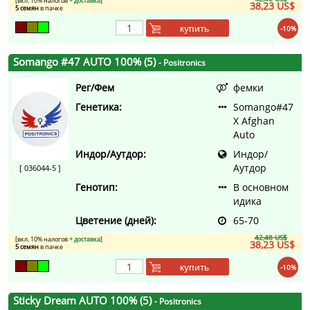
[вкл. 10% налогов
+ доставка
]
38,23 US$
5 семян
в пачке
купить
-10%
Somango #47 AUTO 100% (5)
- Positronics
Рег/Фем
фемки
Генетика:
Somango#47
X Afghan
Auto
Индор/Аутдор:
Индор/
Аутдор
[ 036044-5 ]
Генотип:
В основном
идика
Цветение (дней):
65-70
42,48 US$
[вкл. 10% налогов
+ доставка
]
38,23 US$
5 семян
в пачке
купить
-10%
Sticky Dream AUTO 100% (5)
- Positronics