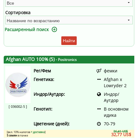
Сортировка
Расширенный поиск
Найти
Afghan AUTO 100% (5)
- Positronics
Рег/Фем
фемки
Генетика:
Afghan x
Lowryder 2
Индор/Аутдор:
Индор/
Аутдор
[ 036002-5 ]
Генотип:
В основном
идика
Цветение (дней):
70-79
36,41 US$
[вкл. 10% налогов
+ доставка
]
32,77 US$
5 семян
в пачке