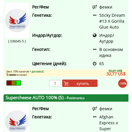
Рег/Фем
фемки
Генетика:
Sticky Dream
#13 X Gorilla
Glue Auto
Индор/Аутдор:
Индор/
Аутдор
[ 036045-5 ]
Генотип:
В основном
идика
Цветение (дней):
65
36,41 US$
[вкл. 10% налогов
+ доставка
]
32,77 US$
5 семян
в пачке
купить
-10%
Supercheese AUTO 100% (5)
- Positronics
Рег/Фем
фемки
Генетика:
Afghan
Express x
Super