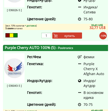
Индор/Аутдор:
Аутдор
Генотип:
Индика/
[ 036026-5 ]
Сатива
Цветение (дней):
75-80
36,41 US$
[вкл. 10% налогов
+ доставка
]
32,77 US$
5 семян
в пачке
купить
-10%
Purple Cherry AUTO 100% (5)
- Positronics
Рег/Фем
фемки
Генетика:
Purple
Cherry X
Afghan Auto
Индор/Аутдор:
Индор/
Аутдор
[ 036043-5 ]
Генотип:
В основном
идика
Цветение (дней):
70-75
42,48 US$