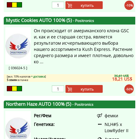
купить
-10%
Mystic Cookies AUTO 100% (5)
- Positronics
Он происходит от американского клона GSC
и, как и ее старшая сестра, является
результатом исчерпывающего выбора
нашего ассортимента Kush Express. Растение
среднего размера и имеет плотные, довольно
ко ...
[ 036024-5 ]
36,41 US$
[вкл. 10% налогов
+ доставка
]
18,21 US$
5 семян
в пачке
купить
-50%
Northern Haze AUTO 100% (5)
- Positronics
Рег/Фем
фемки
Генетика:
NLH#5 x
LowRyder II