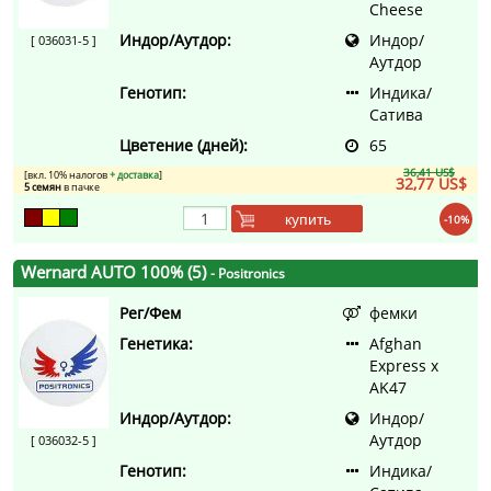
Cheese
Индор/Аутдор:
Индор/
[ 036031-5 ]
Аутдор
Генотип:
Индика/
Сатива
Цветение (дней):
65
36,41 US$
[вкл. 10% налогов
+ доставка
]
32,77 US$
5 семян
в пачке
купить
-10%
Wernard AUTO 100% (5)
- Positronics
Рег/Фем
фемки
Генетика:
Afghan
Express x
AK47
Индор/Аутдор:
Индор/
Аутдор
[ 036032-5 ]
Генотип:
Индика/