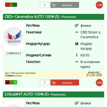
купить
-10%
CBD+ Caramelice AUTO 100% (5)
- Positronics
Рег/Фем
фемки
Генетика:
CBD Strain x
Caramelice
Индор/Аутдор:
Индор/
Аутдор
[ 036033-5 ]
Индика/Сатива
65/35
Генотип:
В основном
идика
42,48 US$
[вкл. 10% налогов
+ доставка
]
21,24 US$
5 семян
в пачке
купить
-50%
Critical#47 AUTO 100% (5)
- Positronics
Рег/Фем
фемки