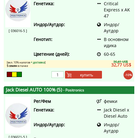
Генетика:
Critical
Express x AK
47
Индор/Аутдор:
Индор/
Аутдор
[ 036016-5 ]
Генотип:
В основном
идика
Цветение (дней):
60-65
36,41 US$
[вкл. 10% налогов
+ доставка
]
32,77 US$
5 семян
в пачке
купить
-10%
Jack Diesel AUTO 100% (5)
- Positronics
Рег/Фем
фемки
Генетика:
Jack Diesel x
Diesel Auto
Индор/Аутдор:
Индор/
Аутдор
[ 036021-5 ]