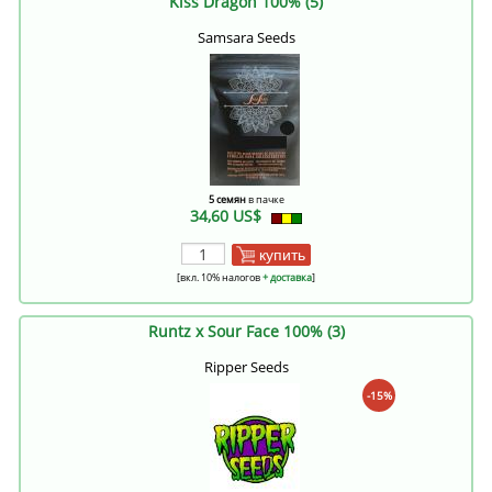
Kiss Dragon 100% (5)
Samsara Seeds
5 семян
в пачке
34,60 US$
купить
[вкл. 10% налогов
+ доставка
]
Runtz x Sour Face 100% (3)
Ripper Seeds
-15%