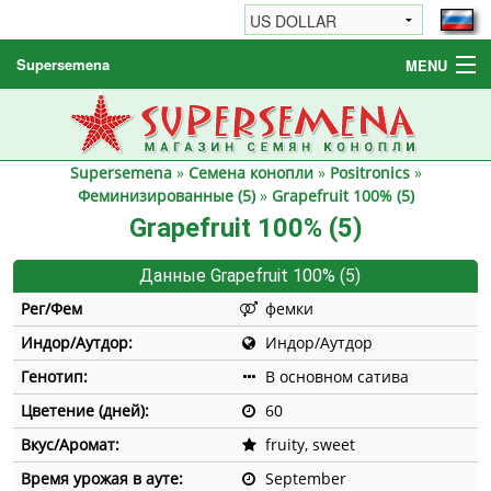
Supersemena
MENU
Семена конопли
Другие товары
Supersemena
»
Семена конопли
»
Positronics
»
Как заказать / FAQ
Феминизированные (5)
»
Grapefruit 100% (5)
Grapefruit 100% (5)
Данные Grapefruit 100% (5)
Рег/Фем
фемки
Индор/Аутдор:
Индор/Аутдор
Генотип:
В основном сатива
Цветение (дней):
60
Вкус/Аромат:
fruity, sweet
Время урожая в ауте:
September