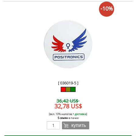
-10%
[ 036019-5 ]
36,42 US$
32,78 US$
[вкл. 10% налогов
+ доставка
]
5 семян
в пачке
купить