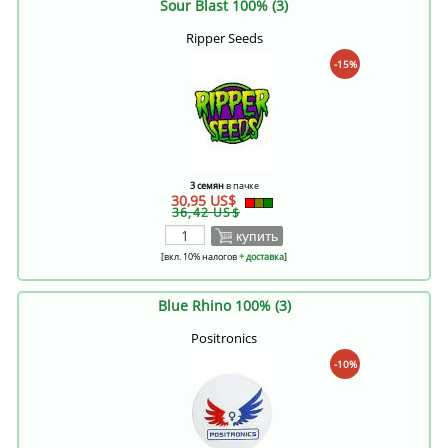
Sour Blast 100% (3)
Ripper Seeds
-15%
3 семян
в пачке
30,95 US$
36,42 US$
купить
[вкл. 10% налогов
+ доставка
]
Blue Rhino 100% (3)
Positronics
-10%