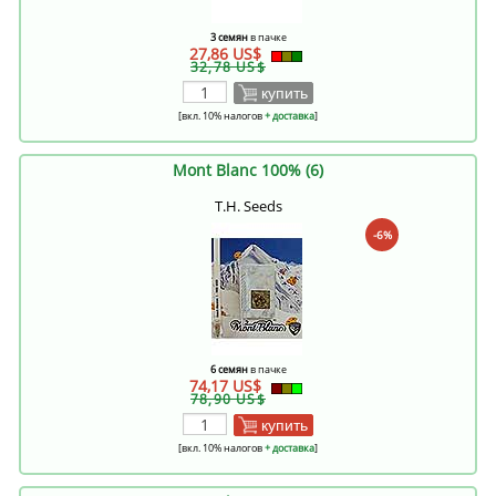
3 семян
в пачке
27,86 US$
32,78 US$
купить
[вкл. 10% налогов
+ доставка
]
Mont Blanc 100% (6)
T.H. Seeds
-6%
6 семян
в пачке
74,17 US$
78,90 US$
купить
[вкл. 10% налогов
+ доставка
]