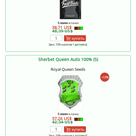
5 семян
в пачке
38,71 US$
48,39 US$
купить
[вкл. 10% налогов
+ доставка
]
Sherbet Queen Auto 100% (5)
Royal Queen Seeds
-12%
5 семян
в пачке
37,26 US$
42,34 US$
купить
[вкл. 10% налогов
+ доставка
]