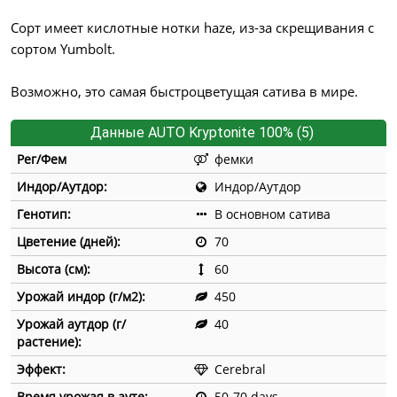
Сорт имеет кислотные нотки haze, из-за скрещивания с
сортом Yumbolt.
Возможно, это самая быстроцветущая сатива в мире.
Данные AUTO Kryptonite 100% (5)
Рег/Фем
фемки
Индор/Аутдор:
Индор/Аутдор
Генотип:
В основном сатива
Цветение (дней):
70
Высота (см):
60
Урожай индор (г/м2):
450
Урожай аутдор (г/
40
растение):
Эффект:
Cerebral
Время урожая в ауте:
50-70 days