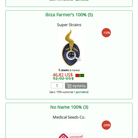
Ibiza Farmer's 100% (5)
Super Strains
-10%
5 семян
в пачке
46,82 US$
52,02 US$
купить
[вкл. 10% налогов
+ доставка
]
No Name 100% (3)
Medical Seeds Co.
-20%