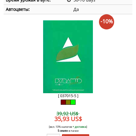
Автоцветы:
Да
-10%
[ 037015-5 ]
39,92 US$
35,93 US$
[вкл. 10% налогов
+ доставка
]
5 семян
в пачке