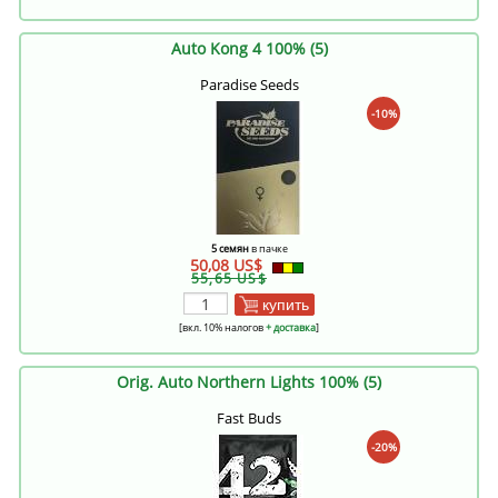
Auto Kong 4 100% (5)
Paradise Seeds
-10%
5 семян
в пачке
50,08 US$
55,65 US$
купить
[вкл. 10% налогов
+ доставка
]
Orig. Auto Northern Lights 100% (5)
Fast Buds
-20%