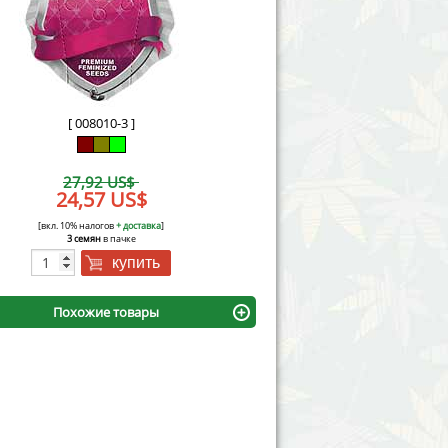
Victory Seeds
Vision Seeds
White Label Seeds
[ 008010-3 ]
s Marijuanabam
World of Seeds
27,92 US$
eedbank
24,57 US$
CBD Industrial Hemp
[вкл. 10% налогов
+ доставка
]
3 семян
в пачке
купить
Похожие товары