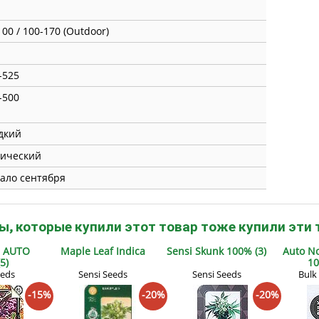
100 / 100-170 (Outdoor)
-525
-500
дкий
ический
ало сентября
ы, которые купили этот товар тоже купили эти 
h AUTO
Maple Leaf Indica
Sensi Skunk 100% (3)
Auto No
5)
10
eeds
Sensi Seeds
Sensi Seeds
Bulk
-15%
-20%
-20%