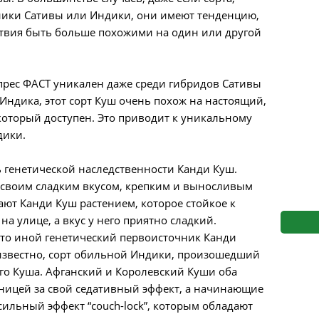
s
Mallorca Seeds
Seed Stockers
ики Сативы или Индики, они имеют тенденцию,
ствия быть больше похожими на один или другой
Seeds
Mandala
Seedy Simon
s
Medical Seeds Co.
Silent Seeds
спрес ФАСТ уникален даже среди гибридов Сативы
Индика, этот сорт Куш очень похож на настоящий,
 Seeds
Ministry of Cannabis
Söllner - Vadda'
оторый доступен. Это приводит к уникальному
дики.
dhi
Paradise Seeds
Strain Hunters S
ь генетической наследственности Канди Куш.
 the Great Gardener
Philosopher Seeds
Sumo Seeds
ен своим сладким вкусом, крепким и выносливым
ают Канди Куш растением, которое стойкое к
 улице, а вкус у него приятно сладкий.
это иной генетический первоисточник Канди
к известно, сорт обильной Индики, произошедший
го Куша. Афганский и Королевский Куши оба
ницей за свой седативный эффект, а начинающие
ильный эффект “couch-lock”, которым обладают