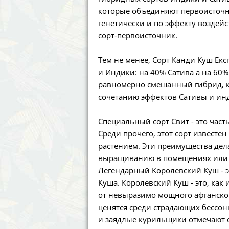
Annabelle´s Garden
Fast Bud
которые объединяют первоисточн
генетически и по эффекту воздей
Barney´s Farm
Female 
сорт-первоисточник.
Blimburn Seeds
G13 Lab
Тем не менее, Сорт Канди Куш Ек
и Индики: на 40% Сатива а на 60%
Bulk Seed Bank
Genehtik
равномерно смешанный гибрид, к
сочетанию эффектов Сативы и ин
Bulldog Seeds
Green Bo
Специальный сорт Свит - это част
Cannabella Genetics
House of
Среди прочего, этот сорт извест
растением. Эти преимущества дел
выращиванию в помещениях или на
Легендарный Королевский Куш - 
Куша. Королевский Куш - это, ка
от невыразимо мощного афганско
ценятся среди страдающих бессон
и заядлые курильщики отмечают с