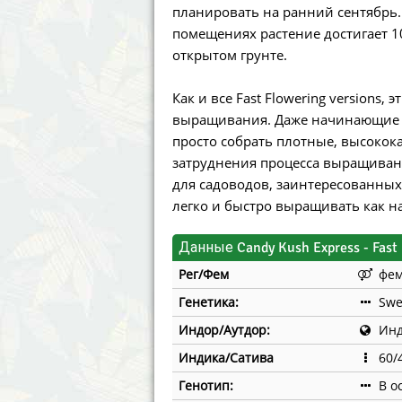
планировать на ранний сентябрь.
помещениях растение достигает 1
открытом грунте.
Как и все Fast Flowering versions
выращивания. Даже начинающие с
просто собрать плотные, высоко
затруднения процесса выращивания
для садоводов, заинтересованны
легко и быстро выращивать как на
Данные Candy Kush Express - Fast 
Рег/Фем
фе
Генетика:
Swe
Индор/Аутдор:
Инд
Индика/Сатива
60/
Генотип:
В о