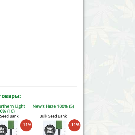
товары:
rthern Light
New's Haze 100% (5)
0% (10)
 Seed Bank
Bulk Seed Bank
-11%
-11%