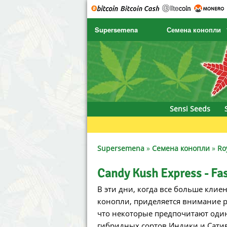
Supersemena
Семена конопли
SENSI SEEDS
CBD Cre
SENSI SEEDS RESEARCH
Chronic 
NIRVANA
Deliciou
Sensi Seeds
GREENHOUSE
DNA Gen
SERIOUS SEEDS
Dr. Unde
Supersemena
»
Семена конопли
»
Ro
SPLIFF SEEDS
Dutch Pa
Candy Kush Express - Fa
В эти дни, когда все больше клие
Ace Seeds
Empire 
конопли, приделяется внимание р
Anaconda Seeds
Exotic S
что некоторые предпочитают один 
гибридных сортов Индики и Сатив