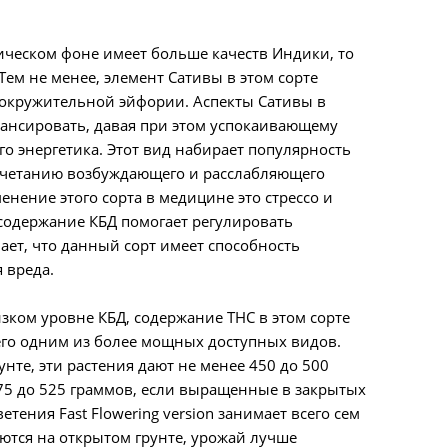
тическом фоне имеет больше качеств Индики, то
Тем не менее, элемент Сативы в этом сорте
вокружительной эйфории. Аспекты Сативы в
ансировать, давая при этом успокаивающему
о энергетика. Этот вид набирает популярность
очетанию возбуждающего и расслабляющего
нение этого сорта в медицине это стрессо и
содержание КБД помогает регулировать
ает, что данный сорт имеет способность
 вреда.
изком уровне КБД, содержание ТНС в этом сорте
 его одним из более мощных доступных видов.
нте, эти растения дают не менее 450 до 500
475 до 525 граммов, если выращенные в закрытых
тения Fast Flowering version занимает всего сем
ются на открытом грунте, урожай лучше