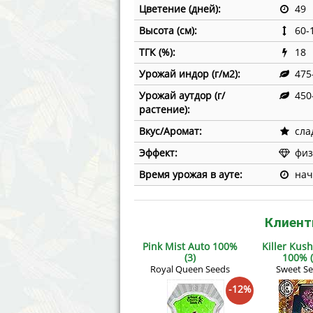
Цветение (дней):
49
Высота (см):
60-
ТГК (%):
18
Урожай индор (г/м2):
475
Урожай аутдор (г/
450
растение):
Вкус/Аромат:
сла
Эффект:
физ
Время урожая в ауте:
нач
Клиент
Pink Mist Auto 100%
Killer Kus
(3)
100% (
Royal Queen Seeds
Sweet S
-12%