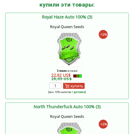
купили эти товары:
Royal Haze Auto 100% (3)
Royal Queen Seeds
-12%
3 семян
в пачке
22,92 US$
26,05 US$
купить
[вкл. 10% налогов
+ доставка
]
North Thunderfuck Auto 100% (3)
Royal Queen Seeds
-12%