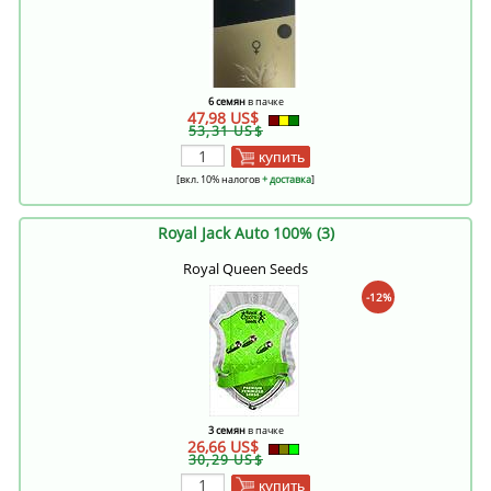
6 семян
в пачке
47,98 US$
53,31 US$
купить
[вкл. 10% налогов
+ доставка
]
Royal Jack Auto 100% (3)
Royal Queen Seeds
-12%
3 семян
в пачке
26,66 US$
30,29 US$
купить