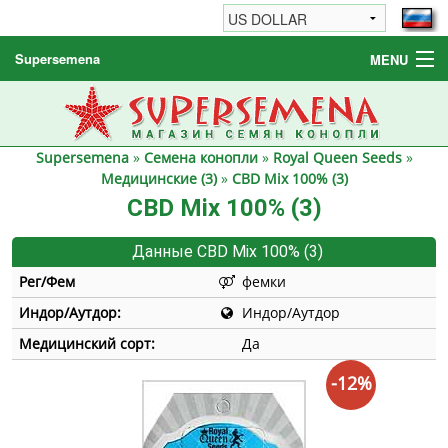
Supersemena
MENU
Семена конопли
Другие товары
Supersemena
»
Семена конопли
»
Royal Queen Seeds
»
Как заказать / FAQ
Медицинские (3)
»
CBD Mix 100% (3)
CBD Mix 100% (3)
Данные CBD Mix 100% (3)
Рег/Фем
фемки
Индор/Аутдор:
Индор/Аутдор
Медицинский сорт:
Да
-12%