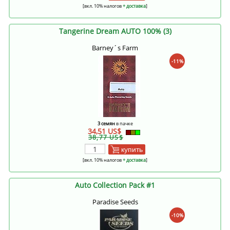
[вкл. 10% налогов
+ доставка
]
Tangerine Dream AUTO 100% (3)
Barney´s Farm
-11%
3 семян
в пачке
34,51 US$
38,77 US$
купить
[вкл. 10% налогов
+ доставка
]
Auto Collection Pack #1
Paradise Seeds
-10%