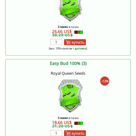
3 семян
в пачке
26,66 US$
30,29 US$
купить
[вкл. 10% налогов
+ доставка
]
Easy Bud 100% (3)
Royal Queen Seeds
-12%
3 семян
в пачке
18,66 US$
21,20 US$
купить