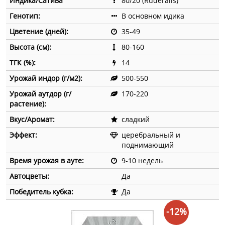
Индика/Сатива
80/20 (Ruderalis)
Генотип:
В основном идика
Цветение (дней):
35-49
Высота (см):
80-160
ТГК (%):
14
Урожай индор (г/м2):
500-550
Урожай аутдор (г/
170-220
растение):
Вкус/Аромат:
сладкий
Эффект:
церебральный и
поднимающий
Время урожая в ауте:
9-10 недель
Автоцветы:
Да
Победитель кубка:
Да
-12%