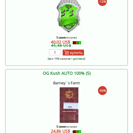
-12%
5 семян
в пачке
40,02 US$
45,48 US$
купить
[вкл. 10% налогов
+ доставка
]
OG Kush AUTO 100% (5)
Barney´s Farm
-50%
5 семян
в пачке
24,86 US$