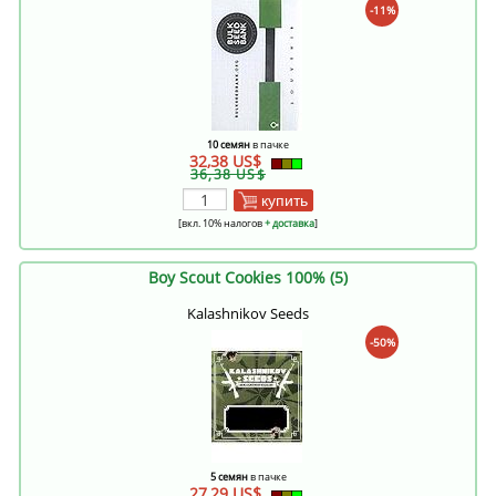
-11%
10 семян
в пачке
32,38 US$
36,38 US$
купить
[вкл. 10% налогов
+ доставка
]
Boy Scout Cookies 100% (5)
Kalashnikov Seeds
-50%
5 семян
в пачке
27,29 US$