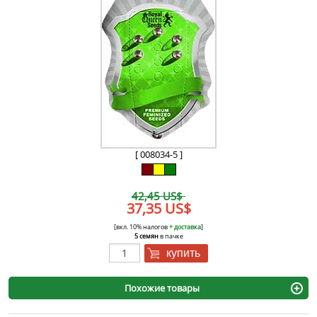
[ 008034-5 ]
42,45 US$
37,35 US$
[вкл. 10% налогов
+ доставка
]
5 семян
в пачке
купить
Похожие товары