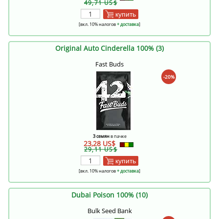
49,71 US$
купить
[вкл. 10% налогов
+ доставка
]
Original Auto Cinderella 100% (3)
Fast Buds
-20%
3 семян
в пачке
23,28 US$
29,11 US$
купить
[вкл. 10% налогов
+ доставка
]
Dubai Poison 100% (10)
Bulk Seed Bank