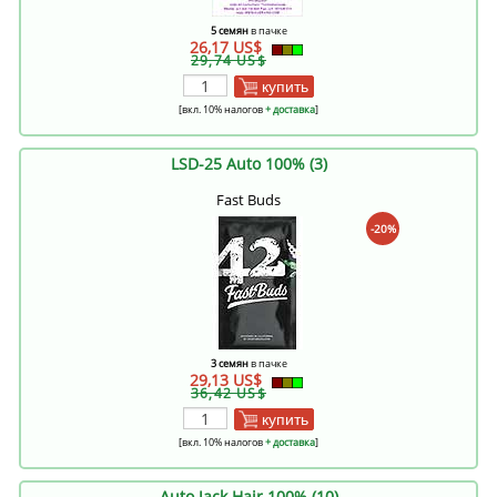
5 семян
в пачке
26,17 US$
29,74 US$
купить
[вкл. 10% налогов
+ доставка
]
LSD-25 Auto 100% (3)
Fast Buds
-20%
3 семян
в пачке
29,13 US$
36,42 US$
купить
[вкл. 10% налогов
+ доставка
]
Auto Jack Hair 100% (10)