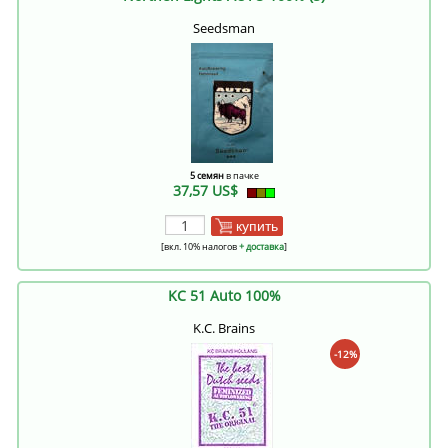
Seedsman
5 семян
в пачке
37,57 US$
купить
[вкл. 10% налогов
+ доставка
]
KC 51 Auto 100%
K.C. Brains
-12%