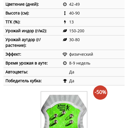
Цветение (дней):
42-49
Высота (см):
40-90
ТГК (%):
13
Урожай индор (г/м2):
150-200
Урожай аутдор (г/
30-80
растение):
Эффект:
физический
Время урожая в ауте:
8-9 недель
Автоцветы:
Да
Победитель кубка:
Да
-50%