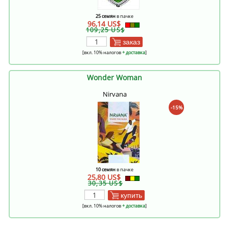
25 семян
в пачке
96,14 US$
109,25 US$
заказ
[вкл. 10% налогов
+ доставка
]
Wonder Woman
Nirvana
-15%
10 семян
в пачке
25,80 US$
30,35 US$
купить
[вкл. 10% налогов
+ доставка
]