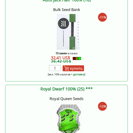
Bulk Seed Bank
-11%
10 семян
в пачке
32,41 US$
36,42 US$
купить
[вкл. 10% налогов
+ доставка
]
Royal Dwarf 100% (25) ***
Royal Queen Seeds
-12%