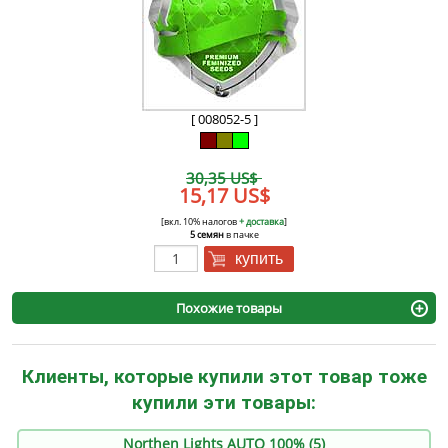
[ 008052-5 ]
30,35 US$
15,17 US$
[вкл. 10% налогов
+ доставка
]
5 семян
в пачке
купить
Похожие товары
Клиенты, которые купили этот товар тоже
купили эти товары:
Northen Lights AUTO 100% (5)