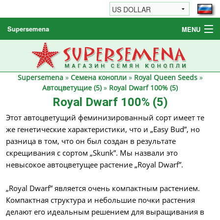
Supersemena
MENU
Семена конопли
Другие товары
Supersemena
»
Семена конопли
»
Royal Queen Seeds
»
Как заказать / FAQ
Автоцветущие (5)
»
Royal Dwarf 100% (5)
Royal Dwarf 100% (5)
Этот автоцветущий феминизированный сорт имеет те
же генетические характеристики, что и „Easy Bud”, но
разница в том, что он был создан в результате
скрещивания с сортом „Skunk”. Мы назвали это
невысокое автоцветущее растение „Royal Dwarf”.
„Royal Dwarf” является очень компактным растением.
Компактная структура и небольшие почки растения
делают его идеальным решением для выращивания в