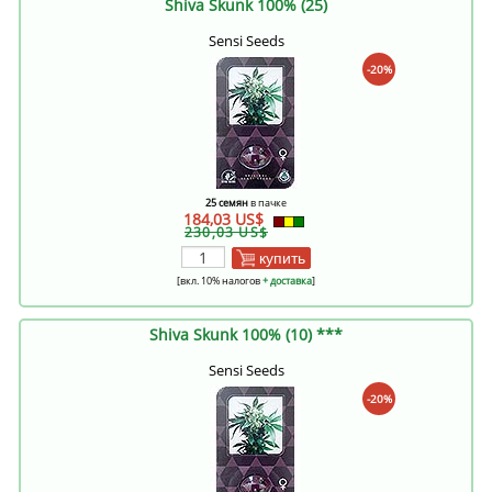
Shiva Skunk 100% (25)
Sensi Seeds
-20%
25 семян
в пачке
184,03 US$
230,03 US$
купить
[вкл. 10% налогов
+ доставка
]
Shiva Skunk 100% (10) ***
Sensi Seeds
-20%