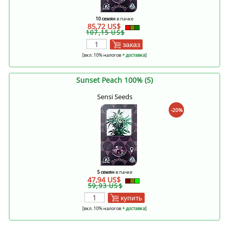
10 семян
в пачке
85,72 US$
107,15 US$
заказ
[вкл. 10% налогов
+ доставка
]
Sunset Peach 100% (5)
Sensi Seeds
-20%
5 семян
в пачке
47,94 US$
59,93 US$
купить
[вкл. 10% налогов
+ доставка
]