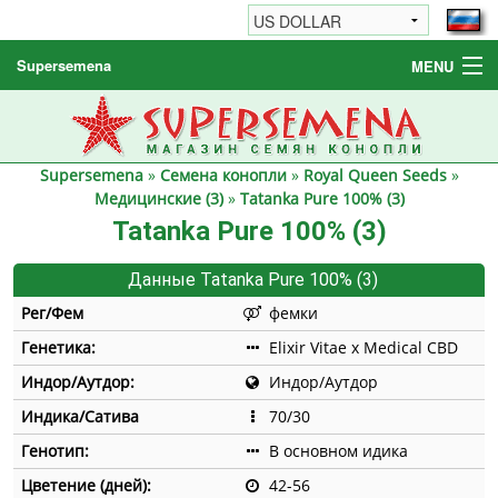
Supersemena
MENU
Семена конопли
Другие товары
Supersemena
»
Семена конопли
»
Royal Queen Seeds
»
Как заказать / FAQ
Медицинские (3)
»
Tatanka Pure 100% (3)
Tatanka Pure 100% (3)
Данные Tatanka Pure 100% (3)
Рег/Фем
фемки
Генетика:
Elixir Vitae x Medical CBD
Индор/Аутдор:
Индор/Аутдор
Индика/Сатива
70/30
Генотип:
В основном идика
Цветение (дней):
42-56