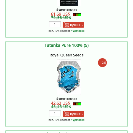
5 семян
в пачке
61,69 US$
72,58 US$
купить
[вкл. 10% налогов
+ доставка
]
Tatanka Pure 100% (5)
Royal Queen Seeds
-12%
5 семян
в пачке
42,62 US$
48,43 US$
купить
[вкл. 10% налогов
+ доставка
]