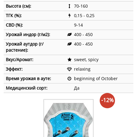
Высота (см):
70-160
ТГК (%):
0,15 - 0,25
CBD (%):
9-14
Урожай индор (г/м2):
400 - 450
Урожай аутдор (г/
400 - 450
растение):
Вкус/Аромат:
sweet, spicy
Эффект:
relaxing
Время урожая в ауте:
beginning of October
Медицинский сорт:
Да
-12%