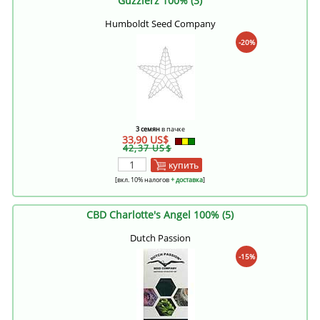
Guzzlerz 100% (3)
Humboldt Seed Company
-20%
3 семян
в пачке
33,90 US$
42,37 US$
купить
[вкл. 10% налогов
+ доставка
]
CBD Charlotte's Angel 100% (5)
Dutch Passion
-15%