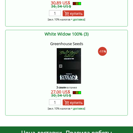
30,89 US$
36,34 US$
купить
[вкл. 10% налогов
+ доставка
]
White Widow 100% (3)
Greenhouse Seeds
-11%
3 семян
в пачке
27,00 US$
30,34 US$
купить
[вкл. 10% налогов
+ доставка
]
Цена доставки
Правила рвботы