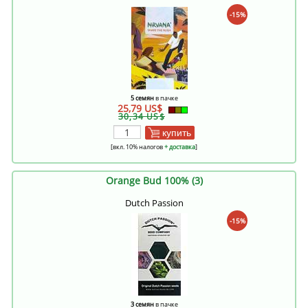
-15%
5 семян
в пачке
25,79 US$
30,34 US$
купить
[вкл. 10% налогов
+ доставка
]
Orange Bud 100% (3)
Dutch Passion
-15%
3 семян
в пачке