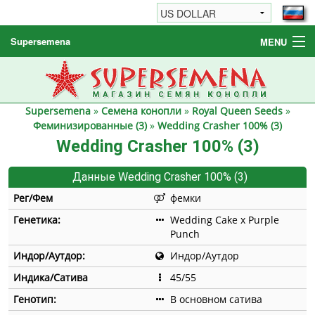
Supersemena
MENU
Семена конопли
Другие товары
Supersemena
»
Семена конопли
»
Royal Queen Seeds
»
Как заказать / FAQ
Феминизированные (3)
»
Wedding Crasher 100% (3)
Wedding Crasher 100% (3)
Данные Wedding Crasher 100% (3)
Рег/Фем
фемки
Генетика:
Wedding Cake x Purple
Punch
Индор/Аутдор:
Индор/Аутдор
Индика/Сатива
45/55
Генотип:
В основном сатива