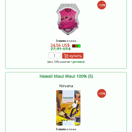
-12%
3 семян
в пачке
24,56 US$
27,91 US$
купить
[вкл. 10% налогов
+ доставка
]
Hawaii Maui Waui 100% (5)
Nirvana
-15%
5 семян
в пачке