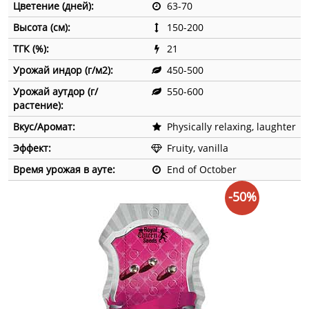
Цветение (дней):
63-70
Высота (см):
150-200
ТГК (%):
21
Урожай индор (г/м2):
450-500
Урожай аутдор (г/
550-600
растение):
Вкус/Аромат:
Physically relaxing, laughter
Эффект:
Fruity, vanilla
Время урожая в ауте:
End of October
-50%