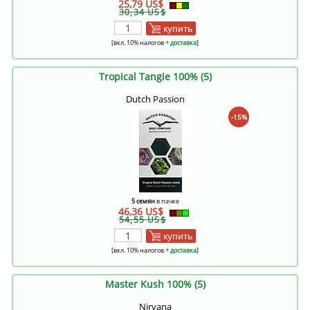
25,79 US$
30,34 US$
купить
[вкл. 10% налогов
+ доставка
]
Tropical Tangie 100% (5)
Dutch Passion
-15%
5 семян
в пачке
46,36 US$
54,55 US$
купить
[вкл. 10% налогов
+ доставка
]
Master Kush 100% (5)
Nirvana