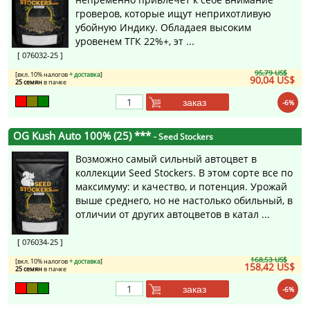
гроверов, которые ищут неприхотливую
убойную Индику. Обладаея высоким
уровенем ТГК 22%+, эт ...
[ 076032-25 ]
95,79 US$
[вкл. 10% налогов
+ доставка
]
90,04 US$
25 семян
в пачке
заказ
-6%
OG Kush Auto 100% (25) ***
- Seed Stockers
Возможно самый сильный автоцвет в
коллекции Seed Stockers. В этом сорте все по
максимуму: и качество, и потенция. Урожай
выше среднего, но не настолько обильный, в
отличии от других автоцветов в катал ...
[ 076034-25 ]
168,53 US$
[вкл. 10% налогов
+ доставка
]
158,42 US$
25 семян
в пачке
заказ
-6%