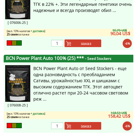
ТГК в 22% +. Эти легендарные генетики очень
надежные и всегда производят обил ...
[ 076006-25 ]
95,79 US$
[вкл. 10% налогов
+ доставка
]
90,04 US$
25 семян
в пачке
заказ
-6%
BCN Power Plant Auto 100% (25) ***
- Seed Stockers
BCN Power Plant Auto от Seed Stockers - еще
одна разновидность с преобладанием
Сативы, урожайностью XXL и шишками с
высоким содержанием ТГК. Этот автоцвет
отлично растет при 20-24 часовом световом
реж ...
[ 076008-25 ]
168,53 US$
[вкл. 10% налогов
+ доставка
]
158,42 US$
25 семян
в пачке
заказ
-6%