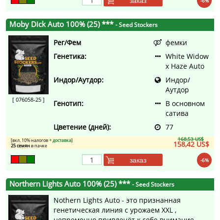
заказ
-6%
Moby Dick Auto 100% (25) ***
- Seed Stockers
Рег/Фем
фемки
Генетика:
White Widow
x Haze Auto
Индор/Аутдор:
Индор/
Аутдор
[ 076058-25 ]
Генотип:
В основном
сатива
Цветение (дней):
77
168,53 US$
[вкл. 10% налогов
+ доставка
]
158,42 US$
25 семян
в пачке
заказ
-6%
Northern Lights Auto 100% (25) ***
- Seed Stockers
Nothern Lights Auto - это признанная
генетическая линия с урожаем XXL ,
непременно привлечёт к себе внимание