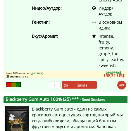
Индор/Аутдор:
Индор/
Аутдор
Генотип:
В основном
идика
Вкус/Аромат:
intense,
fruity,
lemony,
grape, fuel,
spicy, earthy,
sweetish
210,97 US$
[вкл. 10% налогов
+ доставка
]
198,31 US$
25 семян
в пачке
заказ
-6%
Blackberry Gum Auto 100% (25) ***
- Seed Stockers
Blackberry Gum auto - один из самых
красивых автоцветущих сортов, который мы
когда либо видели, обладающий богатым
фруктовым вкусом и ароматом. Баночка с