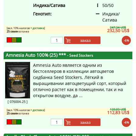
Индика/Сатива
50/50
Генотип:
Индика/
Сатива
247,34 US$
[вкл. 10% налогов
+ доставка
]
232,50 US$
25 семян
в пачке
заказ
-6%
Amnesia Auto 100% (25) ***
- Seed Stockers
Amnesia Auto является одним из
бестселлеров в коллекции автоцветов
сидбанка Seed Stockers. Лёгкий в
выращивании автоцветущий сорт, который
отлично растет как в помещении, так и на
открытом воздухе, да ...
[ 076004-25 ]
120,03 US$
[вкл. 10% налогов
+ доставка
]
112,83 US$
25 семян
в пачке
заказ
-6%