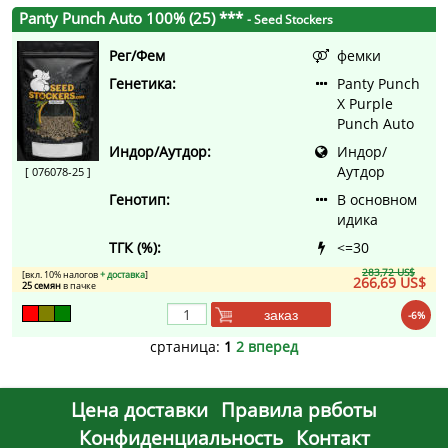
Panty Punch Auto 100% (25) ***
- Seed Stockers
Рег/Фем
фемки
Генетика:
Panty Punch
X Purple
Punch Auto
Индор/Аутдор:
Индор/
Аутдор
[ 076078-25 ]
Генотип:
В основном
идика
ТГК (%):
<=30
283,72 US$
[вкл. 10% налогов
+ доставка
]
266,69 US$
25 семян
в пачке
заказ
-6%
сртаница:
1
2
вперед
Цена доставки
Правила рвботы
Конфиденциальность
Контакт