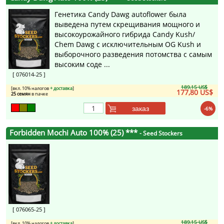
Генетика Candy Dawg autoflower была
выведена путем скрещивания мощного и
высокоурожайного гибрида Candy Kush/
Chem Dawg с исключительным OG Kush и
выборочного разведения потомства с самым
высоким соде ...
[ 076014-25 ]
189,15 US$
[вкл. 10% налогов
+ доставка
]
177,80 US$
25 семян
в пачке
заказ
-6%
Forbidden Mochi Auto 100% (25) ***
- Seed Stockers
[ 076065-25 ]
189,15 US$
[вкл. 10% налогов
+ доставка
]