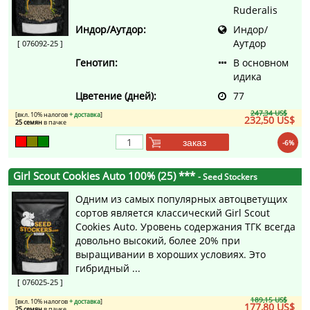
Ruderalis
Индор/Аутдор:
Индор/
Аутдор
[ 076092-25 ]
Генотип:
В основном
идика
Цветение (дней):
77
247,34 US$
[вкл. 10% налогов
+ доставка
]
232,50 US$
25 семян
в пачке
заказ
-6%
Girl Scout Cookies Auto 100% (25) ***
- Seed Stockers
Одним из самых популярных автоцветущих
сортов является классический Girl Scout
Cookies Auto. Уровень содержания ТГК всегда
довольно высокий, более 20% при
выращивании в хороших условиях. Это
гибридный ...
[ 076025-25 ]
189,15 US$
[вкл. 10% налогов
+ доставка
]
177,80 US$
25 семян
в пачке