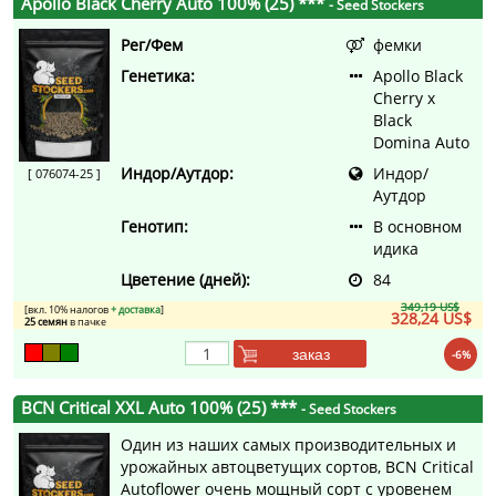
Apollo Black Cherry Auto 100% (25) ***
- Seed Stockers
Рег/Фем
фемки
Генетика:
Apollo Black
Cherry x
Black
Domina Auto
Индор/Аутдор:
Индор/
[ 076074-25 ]
Аутдор
Генотип:
В основном
идика
Цветение (дней):
84
349,19 US$
[вкл. 10% налогов
+ доставка
]
328,24 US$
25 семян
в пачке
заказ
-6%
BCN Critical XXL Auto 100% (25) ***
- Seed Stockers
Один из наших самых производительных и
урожайных автоцветущих сортов, BCN Critical
Autoflower очень мощный сорт с уровенем