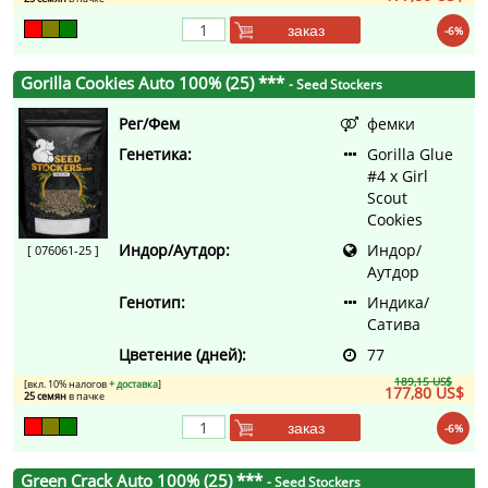
заказ
-6%
Gorilla Cookies Auto 100% (25) ***
- Seed Stockers
Рег/Фем
фемки
Генетика:
Gorilla Glue
#4 x Girl
Scout
Cookies
Индор/Аутдор:
Индор/
[ 076061-25 ]
Аутдор
Генотип:
Индика/
Сатива
Цветение (дней):
77
189,15 US$
[вкл. 10% налогов
+ доставка
]
177,80 US$
25 семян
в пачке
заказ
-6%
Green Crack Auto 100% (25) ***
- Seed Stockers