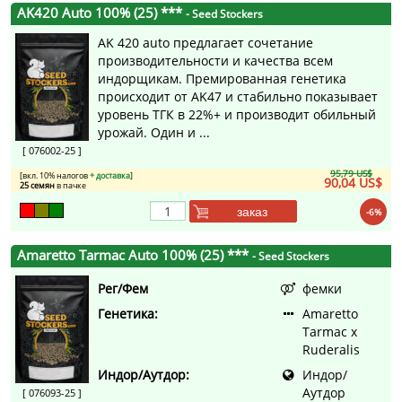
AK420 Auto 100% (25) ***
- Seed Stockers
AK 420 auto предлагает сочетание
производительности и качества всем
индорщикам. Премированная генетика
происходит от AK47 и стабильно показывает
уровень ТГК в 22%+ и производит обильный
урожай. Один и ...
[ 076002-25 ]
95,79 US$
[вкл. 10% налогов
+ доставка
]
90,04 US$
25 семян
в пачке
заказ
-6%
Amaretto Tarmac Auto 100% (25) ***
- Seed Stockers
Рег/Фем
фемки
Генетика:
Amaretto
Tarmac x
Ruderalis
Индор/Аутдор:
Индор/
Аутдор
[ 076093-25 ]