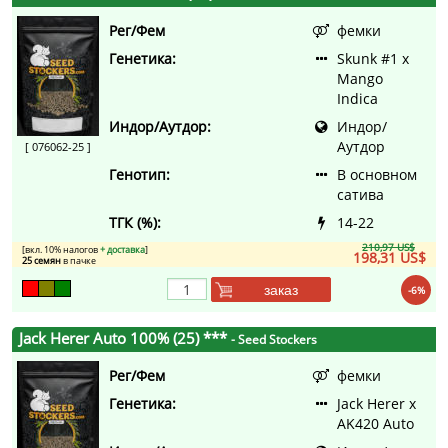
Рег/Фем
фемки
Генетика:
Skunk #1 x
Mango
Indica
Индор/Аутдор:
Индор/
Аутдор
[ 076062-25 ]
Генотип:
В основном
сатива
ТГК (%):
14-22
210,97 US$
[вкл. 10% налогов
+ доставка
]
198,31 US$
25 семян
в пачке
заказ
-6%
Jack Herer Auto 100% (25) ***
- Seed Stockers
Рег/Фем
фемки
Генетика:
Jack Herer x
AK420 Auto