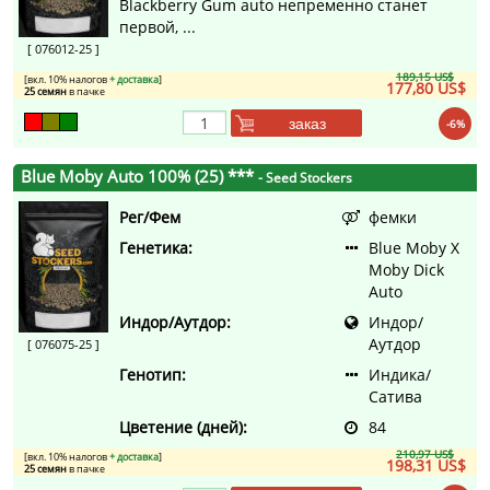
Blackberry Gum auto непременно станет
первой, ...
[ 076012-25 ]
189,15 US$
[вкл. 10% налогов
+ доставка
]
177,80 US$
25 семян
в пачке
заказ
-6%
Blue Moby Auto 100% (25) ***
- Seed Stockers
Рег/Фем
фемки
Генетика:
Blue Moby X
Moby Dick
Auto
Индор/Аутдор:
Индор/
Аутдор
[ 076075-25 ]
Генотип:
Индика/
Сатива
Цветение (дней):
84
210,97 US$
[вкл. 10% налогов
+ доставка
]
198,31 US$
25 семян
в пачке