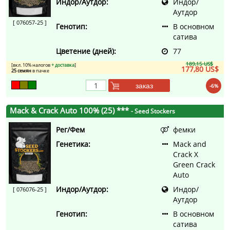
Индор/Аутдор:
Индор/
Аутдор
[ 076057-25 ]
Генотип:
В основном
сатива
Цветение (дней):
77
189,15 US$
[вкл. 10% налогов
+ доставка
]
177,80 US$
25 семян
в пачке
заказ
-6%
Mack & Crack Auto 100% (25) ***
- Seed Stockers
Рег/Фем
фемки
Генетика:
Mack and
Crack X
Green Crack
Auto
Индор/Аутдор:
Индор/
[ 076076-25 ]
Аутдор
Генотип:
В основном
сатива