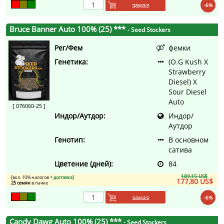
заказ
-6%
Bruce Banner Auto 100% (25) ***
- Seed Stockers
Рег/Фем
фемки
Генетика:
(O.G Kush X
Strawberry
Diesel) X
Sour Diesel
Auto
[ 076060-25 ]
Индор/Аутдор:
Индор/
Аутдор
Генотип:
В основном
сатива
Цветение (дней):
84
189,15 US$
[вкл. 10% налогов
+ доставка
]
177,80 US$
25 семян
в пачке
заказ
-6%
Candy Dawg Auto 100% (25) ***
- Seed Stockers