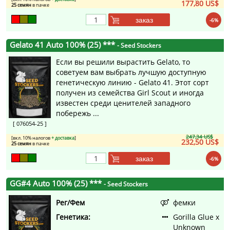
177,80 US$
25 семян
в пачке
заказ
-6%
Gelato 41 Auto 100% (25) ***
- Seed Stockers
Если вы решили вырастить Gelato, то
советуем вам выбрать лучшую доступную
генетическую линию - Gelato 41. Этот сорт
получен из семейства Girl Scout и иногда
известен среди ценителей западного
побережь ...
[ 076054-25 ]
247,34 US$
[вкл. 10% налогов
+ доставка
]
232,50 US$
25 семян
в пачке
заказ
-6%
GG#4 Auto 100% (25) ***
- Seed Stockers
Рег/Фем
фемки
Генетика:
Gorilla Glue x
Unknown