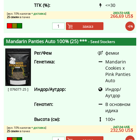
ТГК (%):
<=30
283,72 US$
[вкл. 10% налогов
+ доставка
]
266,69 US$
25 семян
в пачке
заказ
-6%
Mandarin Panties Auto 100% (25) ***
- Seed Stockers
Рег/Фем
фемки
Генетика:
Mandarin
Cookies x
Pink Panties
Auto
Индор/Аутдор:
Индор/
[ 076077-25 ]
Аутдор
Генотип:
В основном
идика
Высота (см):
100+
247,34 US$
[вкл. 10% налогов
+ доставка
]
232,50 US$
25 семян
в пачке