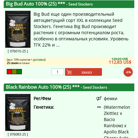
Big Bud Auto 100% (25) ***
- Seed Stockers
Big Bud еще один производительный
автоцветущий сорт XXL в коллекции Seed
Stockers. Генетика Big Bud производит
растения с огромным потенциалом роста,
особенно в оптимальных условиях. Уровень
ТГК 22% и ...
[ 076010-25 ]
120,03 US$
[вкл. 10% налогов
+ доставка
]
112,83 US$
25 семян
в пачке
заказ
-6%
Black Rainbow Auto 100% (25) ***
- Seed Stockers
Рег/Фем
фемки
Генетика:
(Watermelon
Zkittlez x
Bacio
Rainbow) x
Apollo Black
[ 076083-25 ]
Cherry Auto