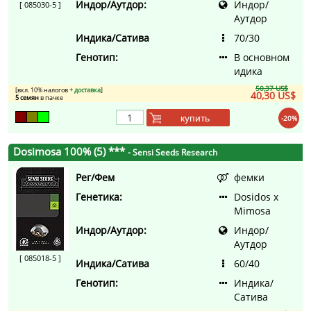
Индор/Аутдор:
Индор/
[ 085030-5 ]
Аутдор
Индика/Сатива
70/30
Генотип:
В основном
идика
50,37 US$
[вкл. 10% налогов
+ доставка
]
40,30 US$
5 семян
в пачке
купить
-20%
Dosimosa 100% (5) ***
- Sensi Seeds Research
Рег/Фем
фемки
Генетика:
Dosidos x
Mimosa
Индор/Аутдор:
Индор/
Аутдор
[ 085018-5 ]
Индика/Сатива
60/40
Генотип:
Индика/
Сатива