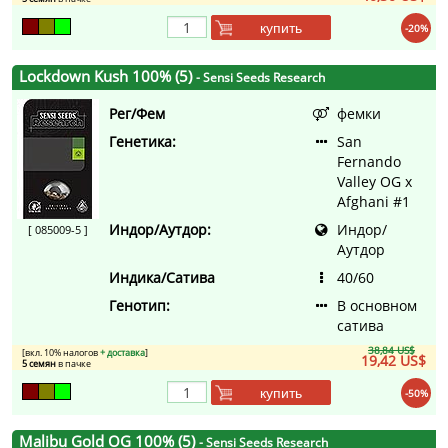
купить
-20%
Lockdown Kush 100% (5)
- Sensi Seeds Research
Рег/Фем
фемки
Генетика:
San
Fernando
Valley OG x
Afghani #1
Индор/Аутдор:
Индор/
[ 085009-5 ]
Аутдор
Индика/Сатива
40/60
Генотип:
В основном
сатива
38,84 US$
[вкл. 10% налогов
+ доставка
]
19,42 US$
5 семян
в пачке
купить
-50%
Malibu Gold OG 100% (5)
- Sensi Seeds Research