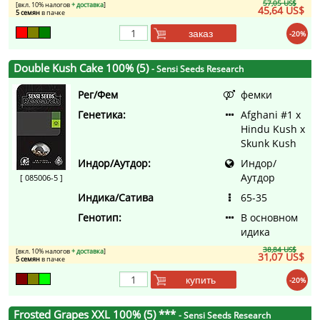
57,05 US$
[вкл. 10% налогов
+ доставка
]
45,64 US$
5 семян
в пачке
заказ
-20%
Double Kush Cake 100% (5)
- Sensi Seeds Research
Рег/Фем
фемки
Генетика:
Afghani #1 x
Hindu Kush x
Skunk Kush
Индор/Аутдор:
Индор/
Аутдор
[ 085006-5 ]
Индика/Сатива
65-35
Генотип:
В основном
идика
38,84 US$
[вкл. 10% налогов
+ доставка
]
31,07 US$
5 семян
в пачке
купить
-20%
Frosted Grapes XXL 100% (5) ***
- Sensi Seeds Research