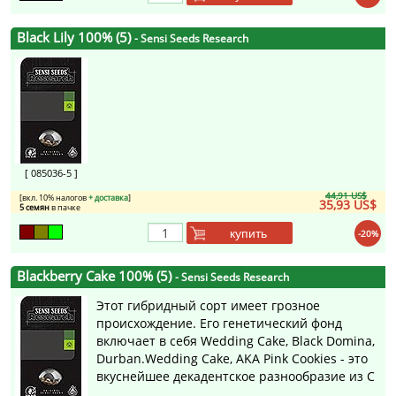
Black Lily 100% (5)
- Sensi Seeds Research
[ 085036-5 ]
44,91 US$
[вкл. 10% налогов
+ доставка
]
35,93 US$
5 семян
в пачке
купить
-20%
Blackberry Cake 100% (5)
- Sensi Seeds Research
Этот гибридный сорт имеет грозное
происхождение. Его генетический фонд
включает в себя Wedding Cake, Black Domina,
Durban.Wedding Cake, AKA Pink Cookies - это
вкуснейшее декадентское разнообразие из С
...