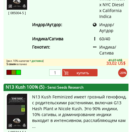
x NYC Diesel
x California
[ 085004-5 ]
Indica
Индор/Аутдор:
Индор/
Аутдор
Индика/Сатива
60/40
Генотип:
Индика/
Сатива
41,27 US$
[вкл. 10% налогов
+ доставка
]
33,02 US$
5 семян
в пачке
купить
-20%
N13 Kush 100% (5)
- Sensi Seeds Research
N13 Kush Feminized имеет грозный генофонд,
с родительскими растениями, включая G13
Hash Plant и Nicole Kush. Это 90% индики,
10% сативы, и доминирование индики
выходит в интенсивном, расслабляющем кам
...