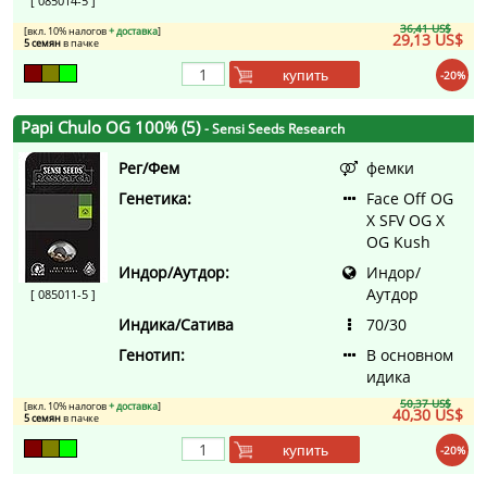
[ 085014-5 ]
36,41 US$
[вкл. 10% налогов
+ доставка
]
29,13 US$
5 семян
в пачке
купить
-20%
Papi Chulo OG 100% (5)
- Sensi Seeds Research
Рег/Фем
фемки
Генетика:
Face Off OG
X SFV OG X
OG Kush
Индор/Аутдор:
Индор/
Аутдор
[ 085011-5 ]
Индика/Сатива
70/30
Генотип:
В основном
идика
50,37 US$
[вкл. 10% налогов
+ доставка
]
40,30 US$
5 семян
в пачке
купить
-20%