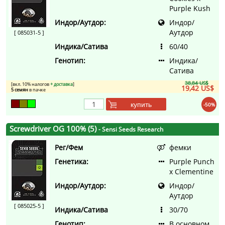
Purple Kush
Индор/Аутдор:
Индор/
Аутдор
[ 085031-5 ]
Индика/Сатива
60/40
Генотип:
Индика/
Сатива
38,84 US$
[вкл. 10% налогов
+ доставка
]
19,42 US$
5 семян
в пачке
купить
-50%
Screwdriver OG 100% (5)
- Sensi Seeds Research
Рег/Фем
фемки
Генетика:
Purple Punch
x Clementine
Индор/Аутдор:
Индор/
Аутдор
[ 085025-5 ]
Индика/Сатива
30/70
Генотип:
В основном