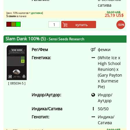
сатива
50,37 US$
[вкл. 10% налогов
+ доставка
]
25,19 US$
5 семян
в пачке
купить
-50%
Slam Dank 100% (5)
- Sensi Seeds Research
Рег/Фем
фемки
Генетика:
(White Ice x
High School
Reunion) x
(Gary Payton
x Burmese
[ 085034-5 ]
Pie)
Индор/Аутдор:
Индор/
Аутдор
Индика/Сатива
50/50
Генотип:
Индика/
Сатива
54,01 US$