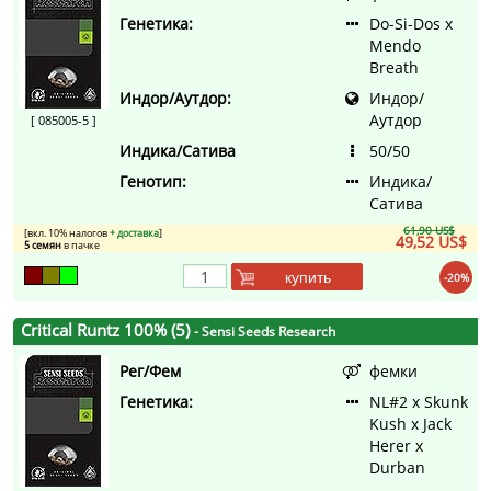
Генетика:
Do-Si-Dos x
Mendo
Breath
Индор/Аутдор:
Индор/
Аутдор
[ 085005-5 ]
Индика/Сатива
50/50
Генотип:
Индика/
Сатива
61,90 US$
[вкл. 10% налогов
+ доставка
]
49,52 US$
5 семян
в пачке
купить
-20%
Critical Runtz 100% (5)
- Sensi Seeds Research
Рег/Фем
фемки
Генетика:
NL#2 x Skunk
Kush x Jack
Herer x
Durban