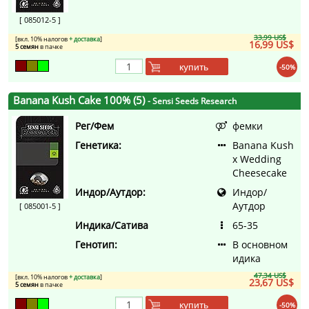
[ 085012-5 ]
33,99 US$
[вкл. 10% налогов
+ доставка
]
16,99 US$
5 семян
в пачке
купить
-50%
Banana Kush Cake 100% (5)
- Sensi Seeds Research
Рег/Фем
фемки
Генетика:
Banana Kush
x Wedding
Cheesecake
Индор/Аутдор:
Индор/
Аутдор
[ 085001-5 ]
Индика/Сатива
65-35
Генотип:
В основном
идика
47,34 US$
[вкл. 10% налогов
+ доставка
]
23,67 US$
5 семян
в пачке
купить
-50%