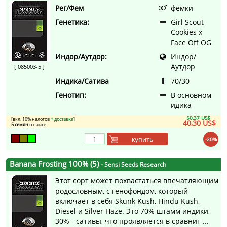
Рег/Фем
фемки
Генетика:
Girl Scout
Cookies x
Face Off OG
Индор/Аутдор:
Индор/
Аутдор
[ 085003-5 ]
Индика/Сатива
70/30
Генотип:
В основном
идика
50,37 US$
[вкл. 10% налогов
+ доставка
]
40,30 US$
5 семян
в пачке
купить
-20%
Banana Frosting 100% (5)
- Sensi Seeds Research
Этот сорт может похвастаться впечатляющим
родословным, с генофондом, который
включает в себя Skunk Kush, Hindu Kush,
Diesel и Silver Haze. Это 70% штамм индики,
30% - сативы, что проявляется в сравнит ...