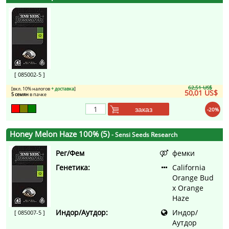
[ 085002-5 ]
62,51 US$
[вкл. 10% налогов
+ доставка
]
50,01 US$
5 семян
в пачке
заказ
-20%
Honey Melon Haze 100% (5)
- Sensi Seeds Research
Рег/Фем
фемки
Генетика:
California
Orange Bud
x Orange
Haze
Индор/Аутдор:
Индор/
[ 085007-5 ]
Аутдор