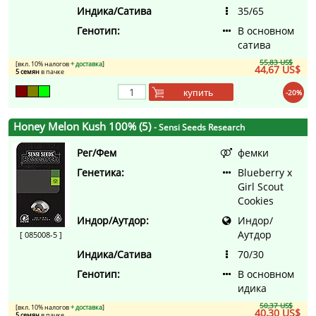
Индика/Сатива
35/65
Генотип:
В основном
сатива
55,83 US$
[вкл. 10% налогов
+ доставка
]
44,67 US$
5 семян
в пачке
купить
-20%
Honey Melon Kush 100% (5)
- Sensi Seeds Research
Рег/Фем
фемки
Генетика:
Blueberry x
Girl Scout
Cookies
Индор/Аутдор:
Индор/
Аутдор
[ 085008-5 ]
Индика/Сатива
70/30
Генотип:
В основном
идика
50,37 US$
[вкл. 10% налогов
+ доставка
]
40,30 US$
5 семян
в пачке