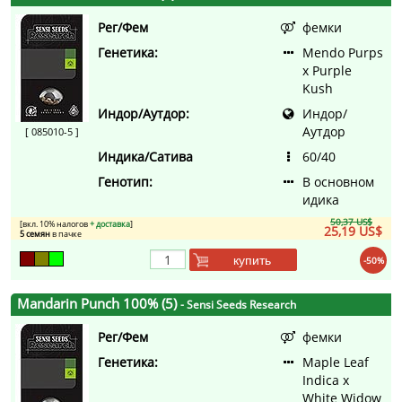
Рег/Фем
фемки
Генетика:
Mendo Purps
x Purple
Kush
Индор/Аутдор:
Индор/
Аутдор
[ 085010-5 ]
Индика/Сатива
60/40
Генотип:
В основном
идика
50,37 US$
[вкл. 10% налогов
+ доставка
]
25,19 US$
5 семян
в пачке
купить
-50%
Mandarin Punch 100% (5)
- Sensi Seeds Research
Рег/Фем
фемки
Генетика:
Maple Leaf
Indica x
White Widow