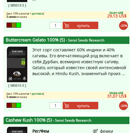
[ 085013-5 ]
36,41 US$
[вкл. 10% налогов
+ доставка
]
29,13 US$
5 семян
в пачке
купить
-20%
Buttercream Gelato 100% (5)
- Sensi Seeds Research
Этот сорт составляет 60% индики и 40%
сативы. Его впечатляющий род включает в
себя Дурбан, всемирно известную сативу,
Gelato, который известен своей интенсивной
высокой, и Hindu Kush, знаменитый произ ...
[ 085015-5 ]
38,84 US$
[вкл. 10% налогов
+ доставка
]
31,07 US$
5 семян
в пачке
купить
-20%
Cashew Kush 100% (5)
- Sensi Seeds Research
Рег/Фем
фемки