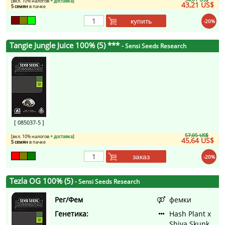
[вкл. 10% налогов
+ доставка
]
43,21 US$
5 семян
в пачке
купить
-20%
Tangie Jungle Juice 100% (5) ***
- Sensi Seeds Research
[ 085037-5 ]
57,05 US$
[вкл. 10% налогов
+ доставка
]
45,64 US$
5 семян
в пачке
заказ
-20%
Tezla OG 100% (5)
- Sensi Seeds Research
Рег/Фем
фемки
Генетика:
Hash Plant x
Shiva Skunk