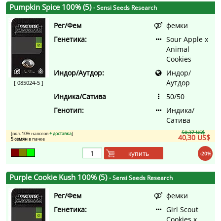
Pumpkin Spice 100% (5)
- Sensi Seeds Research
Рег/Фем
фемки
Генетика:
Sour Apple x
Animal
Cookies
Индор/Аутдор:
Индор/
Аутдор
[ 085024-5 ]
Индика/Сатива
50/50
Генотип:
Индика/
Сатива
50,37 US$
[вкл. 10% налогов
+ доставка
]
40,30 US$
5 семян
в пачке
купить
-20%
Purple Cookie Kush 100% (5)
- Sensi Seeds Research
Рег/Фем
фемки
Генетика:
Girl Scout
Cookies x