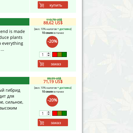
купить
110,78 US$
88,62 US$
[вкл. 10% налогов
+ доставка
]
egend is made
10 семян
в пачке
duce plants
-20%
o everything
...
заказ
88,99 US$
71,19 US$
[вкл. 10% налогов
+ доставка
]
ый гибрид
10 семян
в пачке
дит для
-20%
, сильное,
 высоким
заказ