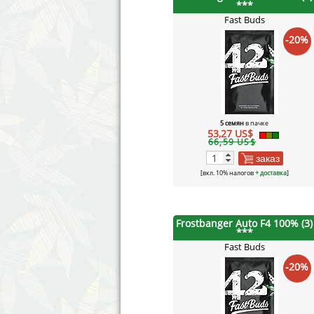
***
Fast Buds
-20%
5 семян
в пачке
53,27 US$
66,59 US$
заказ
[вкл. 10% налогов
+ доставка
]
Frostbanger Auto F4 100% (3)
***
Fast Buds
-20%