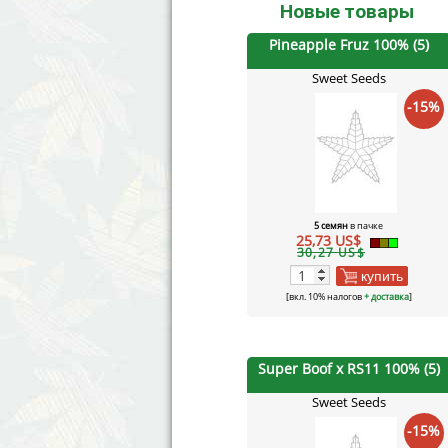
Новые товары
Pineapple Fruz 100% (5)
Sweet Seeds
-15%
5 семян
в пачке
25,73 US$
30,27 US$
купить
[вкл. 10% налогов
+ доставка
]
Super Boof x RS11 100% (5)
Sweet Seeds
-15%