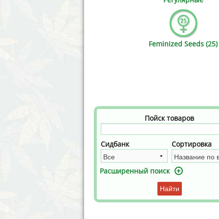
Annabelle´s Garden
Fast Bud
Barney´s Farm
Female 
Feminized Seeds (25)
Blimburn Seeds
G13 Lab
Bulk Seed Bank
Genehtik
Bulldog Seeds
Green Bo
Cannabella Genetics
House of
Пойск товаров
Сидбанк
Сортировка
Расширенный поиск
Найти