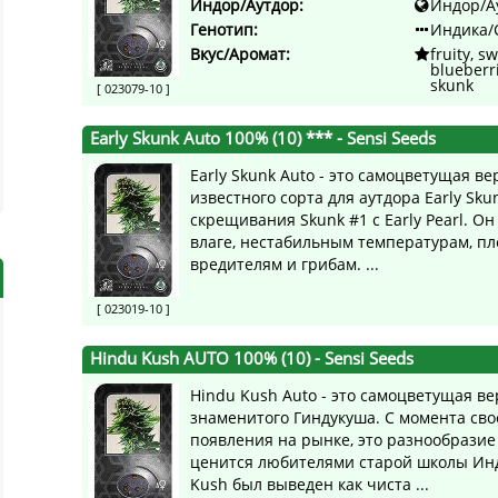
Индор/Аутдор:
Индор/А
Генотип:
Индика/
Вкус/Аромат:
fruity, sw
blueberri
skunk
[ 023079-10 ]
Early Skunk Auto 100% (10) ***
- Sensi Seeds
Early Skunk Auto - это самоцветущая ве
известного сорта для аутдора Early Skun
скрещивания Skunk #1 с Early Pearl. Он
влаге, нестабильным температурам, пл
вредителям и грибам. ...
[ 023019-10 ]
Hindu Kush AUTO 100% (10)
- Sensi Seeds
Hindu Kush Auto - это самоцветущая в
знаменитого Гиндукуша. С момента сво
появления на рынке, это разнообразие
ценится любителями старой школы Инд
Kush был выведен как чиста ...