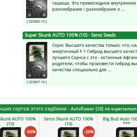
гашиша. Это превосходное внутреннее
разнообразие / разнообразие о ...
[ 023060-10 ]
Super Skunk AUTO 100% (10)
- Sensi Seeds
Скунс Высшего качества только, что, с
энергичный F-1 Гибрид высшего качес
лучшего Скунса с это - истинные Афган
родители, чтобы произвести гибрид в
качества специально для ...
[ 023067-10 ]
учших сортов этого сидбанка - Autoflower (10) на superseme
Skunk AUTO 100%
Sensi Skunk AUTO 100%
Big Bud Auto 10
(10)
(10)
***
-50%
-20%