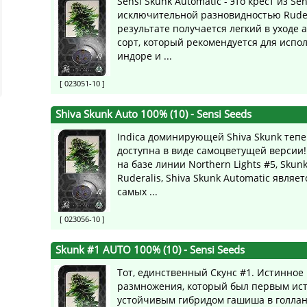
Sensi Skunk Automatic - это крест из Sen
исключительной разновидностью Ruder
результате получается легкий в уходе
сорт, который рекомендуется для испо
индоре и ...
[ 023051-10 ]
Shiva Skunk Auto 100% (10)
- Sensi Seeds
Indica доминирующей Shiva Skunk тепе
доступна в виде самоцветущей версии
на базе линии Northern Lights #5, Skun
Ruderalis, Shiva Skunk Automatic являе
самых ...
[ 023056-10 ]
Skunk #1 AUTO 100% (10)
- Sensi Seeds
Тот, единственный Скунс #1. Истинно
размножения, который был первым и
устойчивым гибридом гашиша в голла