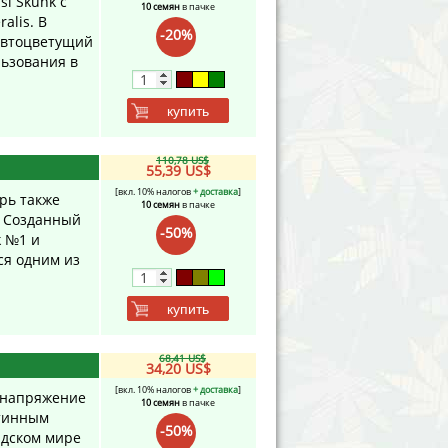
si Skunk с
10 семян
в пачке
alis. В
-20%
 автоцветущий
льзования в
купить
110,78 US$
55,39 US$
[вкл. 10% налогов
+ доставка
]
рь также
10 семян
в пачке
! Созданный
-50%
k №1 и
тся одним из
купить
68,41 US$
34,20 US$
[вкл. 10% налогов
+ доставка
]
е напряжение
10 семян
в пачке
стинным
-50%
ндском мире