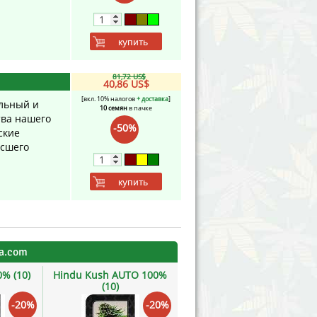
купить
81,72 US$
40,86 US$
[вкл. 10% налогов
+ доставка
]
ильный и
10 семян
в пачке
тва нашего
-50%
ские
ысшего
купить
na.com
0% (10)
Hindu Kush AUTO 100%
Afghani #1 Auto 100% (10)
(10)
***
-20%
-20%
-20%