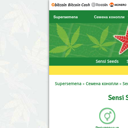
Supersemena
Семена конопли
SENSI SEEDS
CBD Cre
SENSI SEEDS RESEARCH
Chronic 
NIRVANA
Deliciou
Sensi Seeds
GREENHOUSE
DNA Gen
SERIOUS SEEDS
Dr. Unde
Supersemena
»
Семена конопли
»
Se
SPLIFF SEEDS
Dutch Pa
Sensi 
Ace Seeds
Empire 
Anaconda Seeds
Exotic S
Регулярные