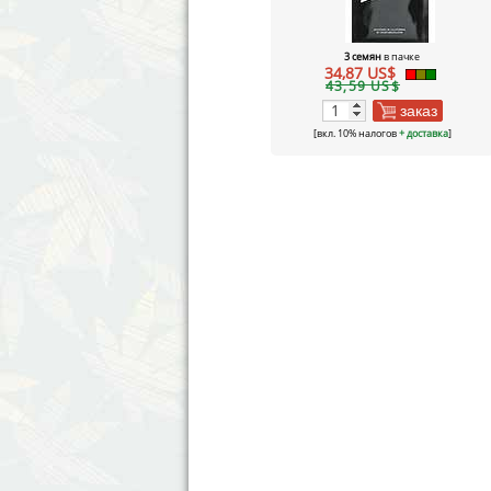
3 семян
в пачке
34,87 US$
43,59 US$
заказ
[вкл. 10% налогов
+ доставка
]