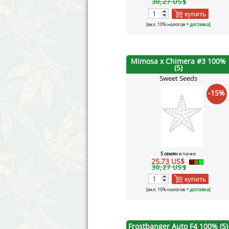
30,27 US$
купить
[вкл. 10% налогов
+ доставка
]
Mimosa x Chimera #3 100%
(5)
Sweet Seeds
-15%
5 семян
в пачке
25,73 US$
30,27 US$
купить
[вкл. 10% налогов
+ доставка
]
Frostbanger Auto F4 100% (5)