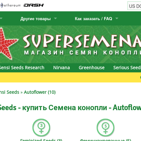
Другие товары
Как заказать / FAQ
w
Семена кактусов
Humboldt Seed Company
Как заказать
Positronics
& Caviar
Канарские растения
Humboldt Seeds
Виды / цены доставки
Prana Medical S
s Seeds
Hyp3rids
FAQ
Pyramid Seeds
Sensi Seeds Research
Nirvana
Greenhouse
Serious Seed
etics
Kalashnikov Seeds
Resin Seeds
Green Bodhi
rground Seeds
Kannabia
Ripper Seeds
nsi Seeds
»
Autoflower (10)
ssion
K.C. Brains
Royal Queen Se
Seeds - купить Семена конопли - Autoflow
Seeds
krauTHCollective
Samsara Seeds
eeds
La Semilla Automatica
Seedsman
Feminized Seeds (3)
Феминизированные (5)