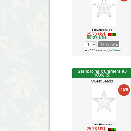
5 семян
в пачке
25,73 US$
30,27 US$
купить
[вкл. 10% налогов
+ доставка
]
Garlic Icing x Chimera #3
100% (5)
Sweet Seeds
-15%
5 семян
в пачке
25,73 US$