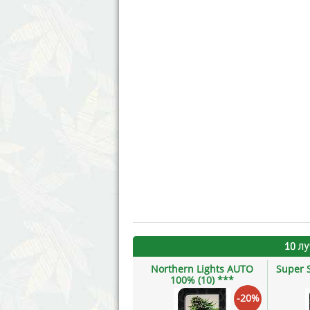
10 л
Northern Lights AUTO
Super 
100% (10) ***
-20%