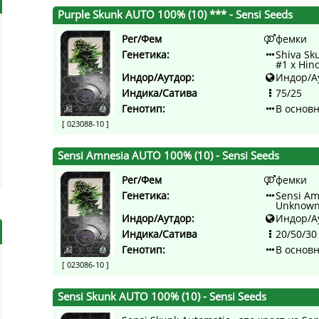
Purple Skunk AUTO 100% (10) ***
- Sensi Seeds
Рег/Фем
фемки
Генетика:
Shiva Sk
#1 x Hin
Индор/Аутдор:
Индор/А
Индика/Сатива
75/25
Генотип:
В основ
[ 023088-10 ]
Sensi Amnesia AUTO 100% (10)
- Sensi Seeds
Рег/Фем
фемки
Генетика:
Sensi Am
Unknown
Индор/Аутдор:
Индор/А
Индика/Сатива
20/50/30
Генотип:
В основ
[ 023086-10 ]
Sensi Skunk AUTO 100% (10)
- Sensi Seeds