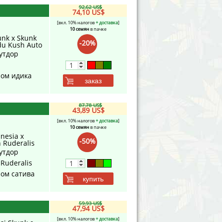
92,62 US$
74,10 US$
[вкл. 10% налогов
+ доставка
]
10 семян
в пачке
unk x Skunk
-20%
du Kush Auto
утдор
ном идика
заказ
87,78 US$
43,89 US$
[вкл. 10% налогов
+ доставка
]
10 семян
в пачке
nesia x
-50%
 Ruderalis
утдор
 Ruderalis
ном сатива
купить
59,93 US$
47,94 US$
[вкл. 10% налогов
+ доставка
]