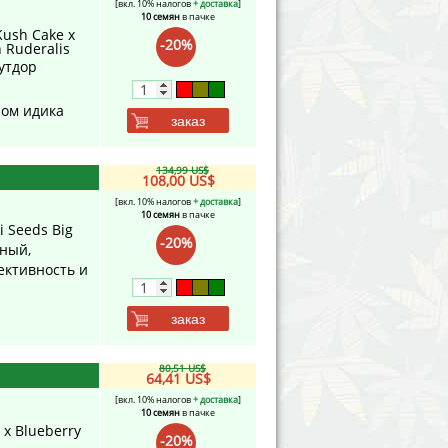
[вкл. 10% налогов
+ доставка
]
10 семян
в пачке
ush Cake x
-20%
 Ruderalis
утдор
ном идика
заказ
134,99 US$
108,00 US$
[вкл. 10% налогов
+ доставка
]
10 семян
в пачке
 Seeds Big
-20%
ный,
ективность и
заказ
80,51 US$
64,41 US$
[вкл. 10% налогов
+ доставка
]
10 семян
в пачке
 x Blueberry
-20%