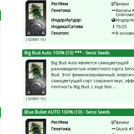
Рег/Фем
фемки
Генетика:
Banana K
Unknown
Индор/Аутдор:
Индор/А
Индика/Сатива
75/25
Генотип:
В основ
[ 023087-10 ]
Big Bud Auto 100% (10) ***
- Sensi Seeds
Big Bud Auto является самоцветущей
разновидностью известного сорта Sensi
Bud. Этот феминизированный, энергич
самоцветущий сорт сохранил вкус, эфф
плотность Big Bud, с еще бол ...
[ 023007-10 ]
Blue Bullet AUTO 100% (10)
- Sensi Seeds
Рег/Фем
фемки
Генетика:
Skunk #1