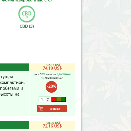
Victory Seeds
Vision Seeds
CBD (3)
White Label Seeds
s Marijuanabam
World of Seeds
eedbank
CBD Industrial Hemp
92,62 US$
74,10 US$
[вкл. 10% налогов
+ доставка
]
ветущая
10 семян
в пачке
 компактной,
-20%
побегами и
высоты на
заказ
90,20 US$
72,16 US$