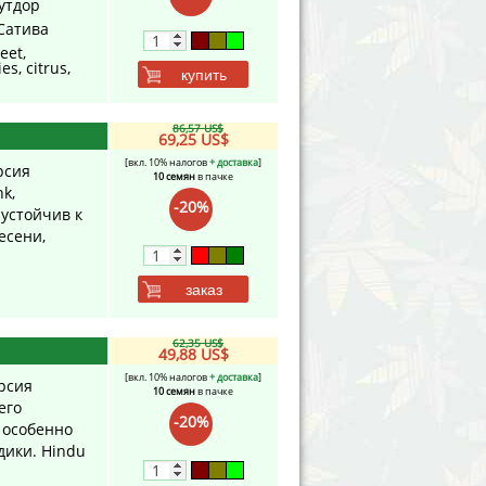
утдор
Сатива
eet,
es, citrus,
купить
86,57 US$
69,25 US$
[вкл. 10% налогов
+ доставка
]
рсия
10 семян
в пачке
k,
-20%
 устойчив к
есени,
заказ
62,35 US$
49,88 US$
[вкл. 10% налогов
+ доставка
]
ерсия
10 семян
в пачке
его
-20%
 особенно
ики. Hindu