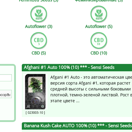
s
Mallorca Seeds
Seed Stockers
Seeds
Mandala
Seedy Simon
Autoflower (3)
Autoflower (5)
s
Medical Seeds Co.
Silent Seeds
 Seeds
Ministry of Cannabis
Söllner - Vadda'
CBD (5)
CBD (10)
dhi
Paradise Seeds
Strain Hunters S
Afghani #1 Auto 100% (10) ***
- Sensi Seeds
 the Great Gardener
Philosopher Seeds
Sumo Seeds
Afgani #1 Auto - это автоматическая ц
версия сорта Afgani #1, которая растет
средней высоты с сильными боковыми 
плотной, темно-зеленой листвой. Рост 
этапе цвете ...
[ 023003-10 ]
Banana Kush Cake AUTO 100% (10) ***
- Sensi Seeds