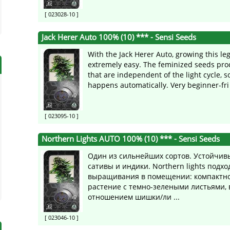
[ 023028-10 ]
Jack Herer Auto 100% (10) ***
- Sensi Seeds
With the Jack Herer Auto, growing this l
extremely easy. The feminized seeds pro
that are independent of the light cycle, s
happens automatically. Very beginner-fri 
[ 023095-10 ]
Northern Lights AUTO 100% (10) ***
- Sensi Seeds
Один из сильнейших сортов. Устойчив
сативы и индики. Northern lights подхо
выращивания в помещении: компактное
растение с темно-зелеными листьями,
отношением шишки/ли ...
[ 023046-10 ]