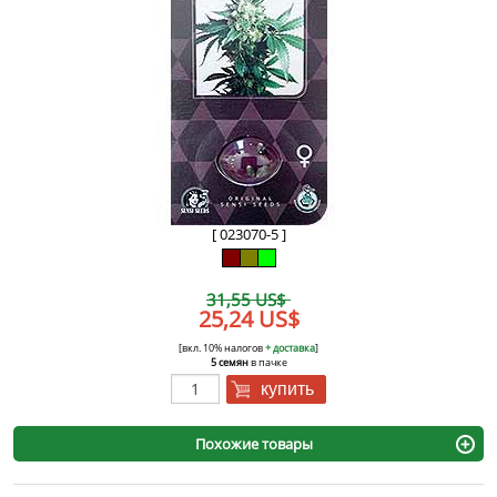
[ 023070-5 ]
31,55 US$
25,24 US$
[вкл. 10% налогов
+ доставка
]
5 семян
в пачке
купить
Похожие товары