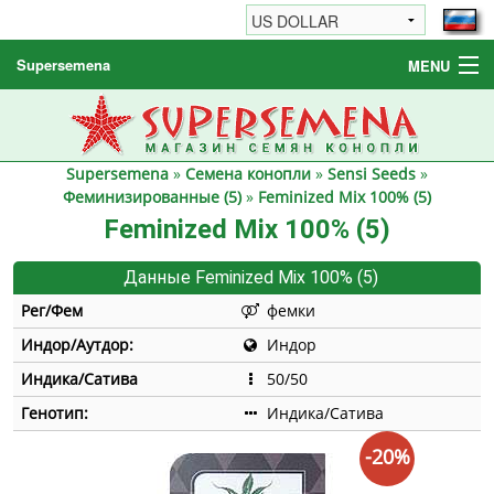
Supersemena
MENU
Семена конопли
Другие товары
Supersemena
»
Семена конопли
»
Sensi Seeds
»
Как заказать / FAQ
Феминизированные (5)
»
Feminized Mix 100% (5)
Feminized Mix 100% (5)
Данные Feminized Mix 100% (5)
Рег/Фем
фемки
Индор/Аутдор:
Индор
Индика/Сатива
50/50
Генотип:
Индика/Сатива
-20%