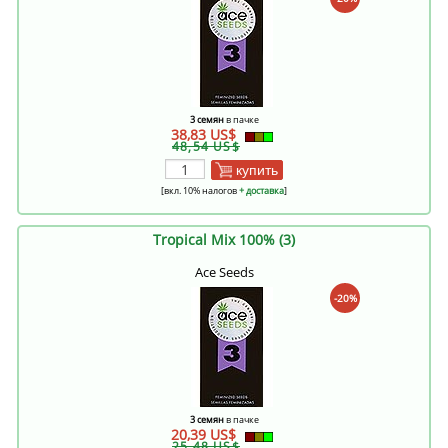
3 семян
в пачке
38,83 US$
48,54 US$
купить
[вкл. 10% налогов
+ доставка
]
Tropical Mix 100% (3)
Ace Seeds
-20%
3 семян
в пачке
20,39 US$
25,48 US$