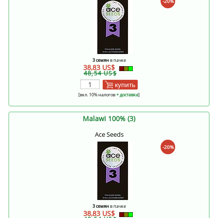
-20%
3 семян
в пачке
38,83 US$
48,54 US$
купить
[вкл. 10% налогов
+ доставка
]
Malawi 100% (3)
Ace Seeds
-20%
3 семян
в пачке
38,83 US$