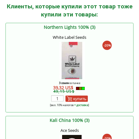
Клиенты, которые купили этот товар тоже
купили эти товары:
Northern Lights 100% (3)
White Label Seeds
-20%
3 семян
в пачке
39,32 US$
49,15 US$
купить
[вкл. 10% налогов
+ доставка
]
Kali China 100% (3)
Ace Seeds
-20%