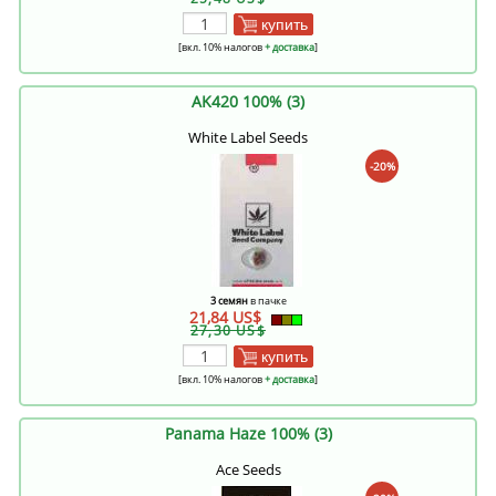
купить
[вкл. 10% налогов
+ доставка
]
AK420 100% (3)
White Label Seeds
-20%
3 семян
в пачке
21,84 US$
27,30 US$
купить
[вкл. 10% налогов
+ доставка
]
Panama Haze 100% (3)
Ace Seeds