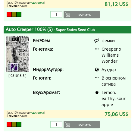
[вкл. 10% налогов
+ доставка
]
81,12 US$
5 семян
в пачке
купить
Auto Creeper 100% (5)
- Super Sativa Seed Club
Рег/Фем
фемки
Генетика:
Creeper x
Williams
Wonder
Индор/Аутдор:
Аутдор
[ 081018-5 ]
Генотип:
В основном
сатива
Вкус/Аромат:
Lemon,
earthy, sour
apple
[вкл. 10% налогов
+ доставка
]
75,06 US$
5 семян
в пачке
купить