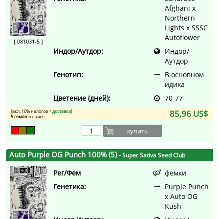
Afghani x
Northern
Lights x SSSC
Autoflower
[ 081031-5 ]
Индор/Аутдор:
Индор/
Аутдор
Генотип:
В основном
идика
Цветение (дней):
70-77
[вкл. 10% налогов
+ доставка
]
85,96 US$
5 семян
в пачке
купить
Auto Purple OG Punch 100% (5)
- Super Sativa Seed Club
Рег/Фем
фемки
Генетика:
Purple Punch
x Auto OG
Kush