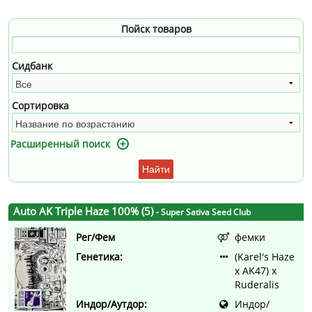
Пойск товаров
Сидбанк
Сортировка
Расширенный поиск
Найти
Auto AK Triple Haze 100% (5)
- Super Sativa Seed Club
Рег/Фем
фемки
Генетика:
(Karel's Haze
x AK47) x
Ruderalis
Индор/Аутдор:
Индор/