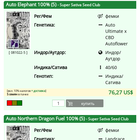
Auto Elephant 100% (5)
- Super Sativa Seed Club
Рег/Фем
фемки
Генетика:
Auto
Ultimate x
CBD
Autoflower
Индор/Аутдор:
Индор/
[ 081022-5 ]
Аутдор
Индика/Сатива
40/60
Генотип:
Индика/
Сатива
[вкл. 10% налогов
+ доставка
]
76,27 US$
5 семян
в пачке
купить
Auto Northern Dragon Fuel 100% (5)
- Super Sativa Seed Club
Рег/Фем
фемки
Генетика:
Landrace