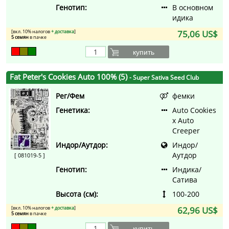
Генотип:
В основном
идика
[вкл. 10% налогов
+ доставка
]
75,06 US$
5 семян
в пачке
купить
Fat Peter's Cookies Auto 100% (5)
- Super Sativa Seed Club
Рег/Фем
фемки
Генетика:
Auto Cookies
x Auto
Creeper
Индор/Аутдор:
Индор/
Аутдор
[ 081019-5 ]
Генотип:
Индика/
Сатива
Высота (см):
100-200
[вкл. 10% налогов
+ доставка
]
62,96 US$
5 семян
в пачке
купить