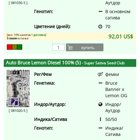
Аутдор
[ 081030-5 ]
Генотип:
В основном
сатива
Цветение (дней):
70
[вкл. 10% налогов
+ доставка
]
92,01 US$
5 семян
в пачке
купить
Auto Bruce Lemon Diesel 100% (5)
- Super Sativa Seed Club
Рег/Фем
фемки
Генетика:
Bruce
Banner x
Lemon OG
Индор/Аутдор:
Индор/
Аутдор
[ 081020-5 ]
Индика/Сатива
50/50
Генотип:
Индика/
Сатива