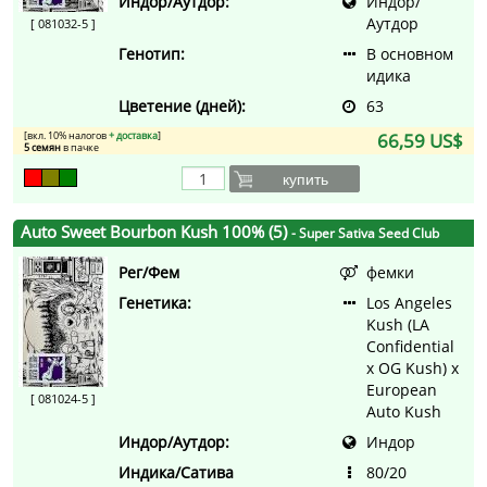
Индор/Аутдор:
Индор/
Аутдор
[ 081032-5 ]
Генотип:
В основном
идика
Цветение (дней):
63
[вкл. 10% налогов
+ доставка
]
66,59 US$
5 семян
в пачке
купить
Auto Sweet Bourbon Kush 100% (5)
- Super Sativa Seed Club
Рег/Фем
фемки
Генетика:
Los Angeles
Kush (LA
Confidential
x OG Kush) x
European
[ 081024-5 ]
Auto Kush
Индор/Аутдор:
Индор
Индика/Сатива
80/20