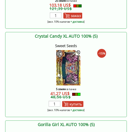
25 семян
в пачке
103,18 US$
121,39 US$
заказ
[вкл. 10% налогов
+ доставка
]
Crystal Candy XL AUTO 100% (5)
Sweet Seeds
-15%
5 семян
в пачке
41,27 US$
48,56 US$
купить
[вкл. 10% налогов
+ доставка
]
Gorilla Girl XL AUTO 100% (5)