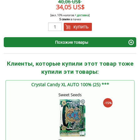
40,06 US$
34,05 US$
[вкл. 10% налогов
+ доставка
]
5 семян
в пачке
купить
Похожие товары
Клиенты, которые купили этот товар тоже
купили эти товары:
Crystal Candy XL AUTO 100% (25) ***
Sweet Seeds
-15%