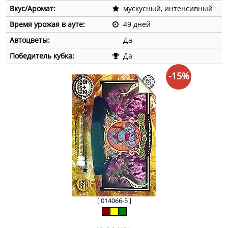
Вкус/Аромат:
мускусный, интенсивный
Время урожая в ауте:
49 дней
Автоцветы:
Да
Победитель кубка:
Да
-15%
[ 014066-5 ]