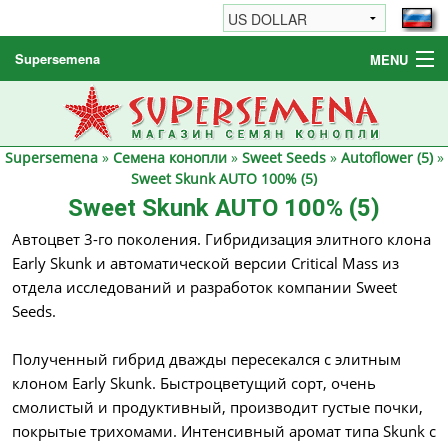
Supersemena
MENU
Семена конопли
Другие товары
Supersemena
»
Семена конопли
»
Sweet Seeds
»
Autoflower (5)
»
Как заказать / FAQ
Sweet Skunk AUTO 100% (5)
Sweet Skunk AUTO 100% (5)
Автоцвет 3-го поколения. Гибридизация элитного клона
Early Skunk и автоматической версии Critical Mass из
отдела исследований и разработок компании Sweet
Seeds.
Полученный гибрид дважды пересекался с элитным
клоном Early Skunk. Быстроцветущий сорт, очень
смолистый и продуктивный, производит густые почки,
покрытые трихомами. Интенсивный аромат типа Skunk с