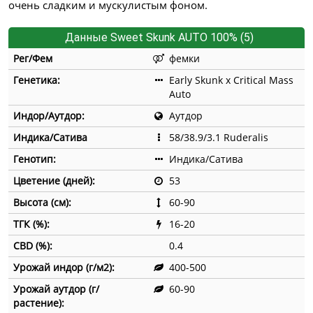
очень сладким и мускулистым фоном.
Данные Sweet Skunk AUTO 100% (5)
Рег/Фем
фемки
Генетика:
Early Skunk x Critical Mass
Auto
Индор/Аутдор:
Аутдор
Индика/Сатива
58/38.9/3.1 Ruderalis
Генотип:
Индика/Сатива
Цветение (дней):
53
Высота (см):
60-90
ТГК (%):
16-20
CBD (%):
0.4
Урожай индор (г/м2):
400-500
Урожай аутдор (г/
60-90
растение):