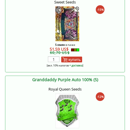
Sweet Seeds
-15%
5 семян
в пачке
51,59 US$
60,70 US$
купить
[вкл. 10% налогов
+ доставка
]
Granddaddy Purple Auto 100% (5)
Royal Queen Seeds
-12%