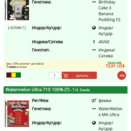
Генетика:
Birthday
Cake X
Banana
Pudding F2
Индор/Аутдор:
Индор/
[ 027048-7 ]
Аутдор
Индика/Сатива
40/60
Генотип:
Индика/
Сатива
78,62 US$
[вкл. 10% налогов
+ доставка
]
73,91 US$
7 семян
в пачке
купить
-6%
Watermelon Ultra 710 100% (7)
- T.H. Seeds
Рег/Фем
фемки
Генетика:
WaterMelon
x MK-Ultra
Индор/Аутдор:
Индор/
Аутдор