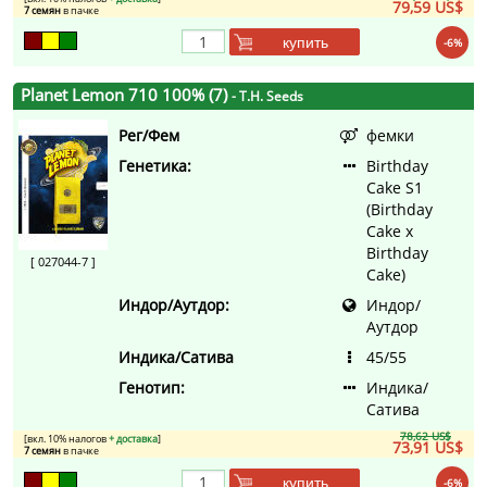
79,59 US$
7 семян
в пачке
купить
-6%
Planet Lemon 710 100% (7)
- T.H. Seeds
Рег/Фем
фемки
Генетика:
Birthday
Cake S1
(Birthday
Cake x
Birthday
[ 027044-7 ]
Cake)
Индор/Аутдор:
Индор/
Аутдор
Индика/Сатива
45/55
Генотип:
Индика/
Сатива
78,62 US$
[вкл. 10% налогов
+ доставка
]
73,91 US$
7 семян
в пачке
купить
-6%