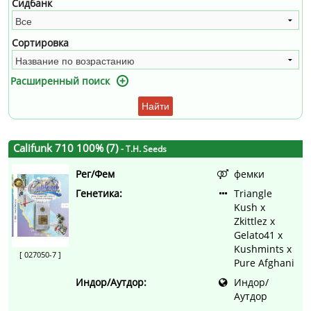
Сидбанк
Сортировка
Расширенный поиск
Найти
Califunk 710 100% (7)
- T.H. Seeds
Рег/Фем
фемки
Генетика:
Triangle
Kush x
Zkittlez x
Gelato41 x
Kushmints x
[ 027050-7 ]
Pure Afghani
Индор/Аутдор:
Индор/
Аутдор