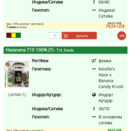
Индика/Сатива
60/40
Генотип:
Индика/
Сатива
84,67 US$
[вкл. 10% налогов
+ доставка
]
79,59 US$
7 семян
в пачке
купить
-6%
Hazanana 710 100% (7)
- T.H. Seeds
Рег/Фем
фемки
Генетика:
Neville's
Haze x
Banana
Candy Krush
Индор/Аутдор:
Индор/
[ 027045-7 ]
Аутдор
Индика/Сатива
30/70
Генотип:
В основном
сатива
84,67 US$
[вкл. 10% налогов
+ доставка
]