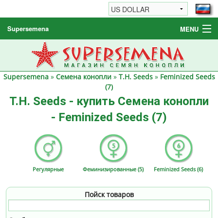
Supersemena
MENU
Семена конопли
Другие товары
Supersemena
»
Семена конопли
»
T.H. Seeds
»
Feminized Seeds
Как заказать / FAQ
(7)
T.H. Seeds - купить Семена конопли
- Feminized Seeds (7)
Регулярные
Феминизированные (5)
Feminized Seeds (6)
Пойск товаров