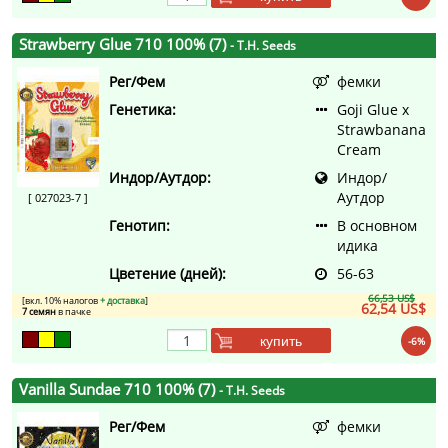
Strawberry Glue 710 100% (7)
- T.H. Seeds
Рег/Фем
фемки
Генетика:
Goji Glue x
Strawbanana
Cream
Индор/Аутдор:
Индор/
Аутдор
[ 027023-7 ]
Генотип:
В основном
идика
Цветение (дней):
56-63
66,53 US$
[вкл. 10% налогов
+ доставка
]
62,54 US$
7 семян
в пачке
купить
-6%
Vanilla Sundae 710 100% (7)
- T.H. Seeds
Рег/Фем
фемки