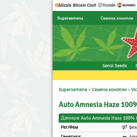
Supersemena
Семена конопли
SENSI SEEDS
CBD Cre
SENSI SEEDS RESEARCH
Chronic 
NIRVANA
Deliciou
Sensi Seeds
GREENHOUSE
DNA Gen
SERIOUS SEEDS
Dr. Unde
Supersemena
»
Семена конопли
»
Vi
SPLIFF SEEDS
Dutch Pa
Auto Amnesia Haze 100%
Ace Seeds
Empire 
Данные Auto Amnesia Haze 100% (
Рег/Фем
фе
Anaconda Seeds
Exotic S
Генетика:
Amn