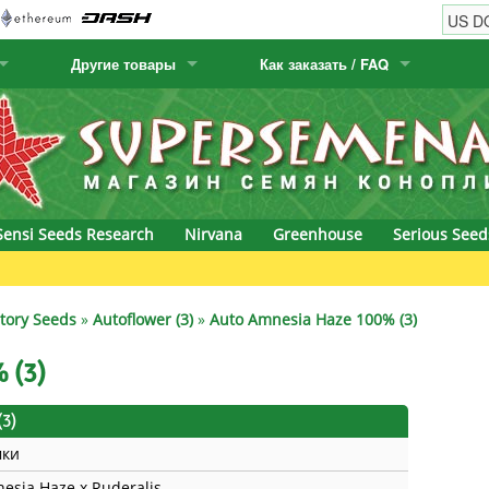
Другие товары
Как заказать / FAQ
w
Семена кактусов
Humboldt Seed Company
Как заказать
Positronics
& Caviar
Канарские растения
Humboldt Seeds
Виды / цены доставки
Prana Medical S
s Seeds
Hyp3rids
FAQ
Pyramid Seeds
Sensi Seeds Research
Nirvana
Greenhouse
Serious Seed
etics
Kalashnikov Seeds
Resin Seeds
rground Seeds
Kannabia
Ripper Seeds
ctory Seeds
»
Autoflower (3)
»
Auto Amnesia Haze 100% (3)
ssion
K.C. Brains
Royal Queen Se
 (3)
Seeds
krauTHCollective
Samsara Seeds
3)
мки
eeds
La Semilla Automatica
Seedsman
esia Haze x Ruderalis