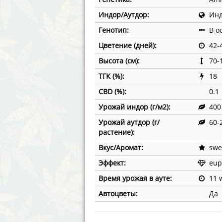
Annabelle´s Garden
Fast Bud
Индор/Аутдор:
Инд
Barney´s Farm
Female 
Генотип:
В о
Цветение (дней):
42-
Blimburn Seeds
G13 Lab
Высота (см):
70-
Bulk Seed Bank
Genehtik
ТГК (%):
18
CBD (%):
0.1
Bulldog Seeds
Green Bo
Урожай индор (г/м2):
400
Cannabella Genetics
House of
Урожай аутдор (г/
60-
растение):
Вкус/Аромат:
swe
Эффект:
eup
Время урожая в ауте:
11 
Автоцветы:
Да