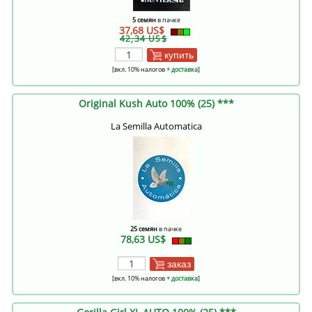
5 семян
в пачке
37,68 US$
42,34 US$
купить
[вкл. 10% налогов
+ доставка
]
Original Kush Auto 100% (25) ***
La Semilla Automatica
25 семян
в пачке
78,63 US$
заказ
[вкл. 10% налогов
+ доставка
]