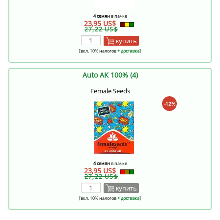
4 семян
в пачке
23,95 US$
27,22 US$
купить
[вкл. 10% налогов
+ доставка
]
Auto AK 100% (4)
Female Seeds
-12%
4 семян
в пачке
23,95 US$
27,22 US$
купить
[вкл. 10% налогов
+ доставка
]