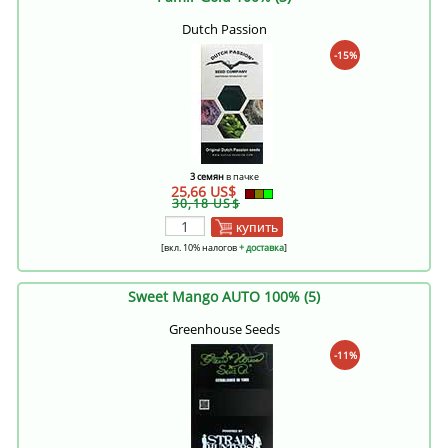
Dutch Passion
-15%
3 семян
в пачке
25,66 US$
30,18 US$
купить
[вкл. 10% налогов
+ доставка
]
Sweet Mango AUTO 100% (5)
Greenhouse Seeds
-11%