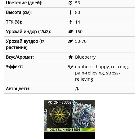
Цветение (дней):
56
Высота (см):
80
ТГК (%):
14
Урожай индор (г/м2):
160
Урожай аутдор (г/
50-70
растение):
Вкус/Аромат:
Blueberry
Эффект:
euphoric, happy, relaxing,
pain-relieving, stress-
relieving
Автоцветы:
Да