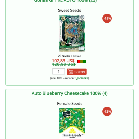
Gorilla Girl XL AUTO 100% (25) ***
Sweet Seeds
-15%
25 семян
в пачке
102,83 US$
120,98 US$
заказ
[вкл. 10% налогов
+ доставка
]
Auto Blueberry Cheesecake 100% (4)
Female Seeds
-12%