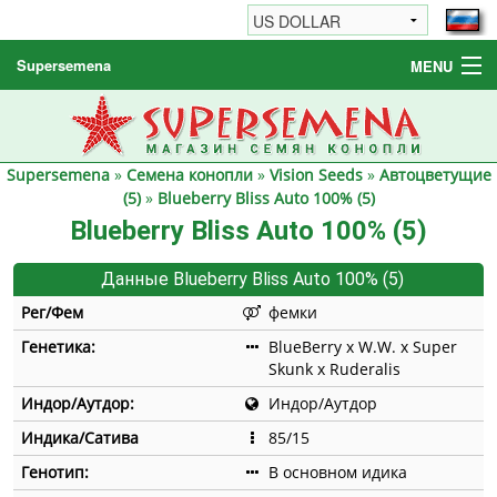
Supersemena
MENU
Семена конопли
Другие товары
Supersemena
»
Семена конопли
»
Vision Seeds
»
Автоцветущие
Как заказать / FAQ
(5)
»
Blueberry Bliss Auto 100% (5)
Blueberry Bliss Auto 100% (5)
Данные Blueberry Bliss Auto 100% (5)
Рег/Фем
фемки
Генетика:
BlueBerry x W.W. x Super
Skunk x Ruderalis
Индор/Аутдор:
Индор/Аутдор
Индика/Сатива
85/15
Генотип:
В основном идика