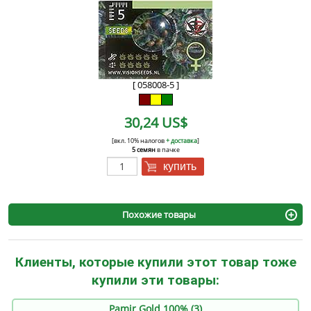
[ 058008-5 ]
30,24 US$
[вкл. 10% налогов
+ доставка
]
5 семян
в пачке
купить
Похожие товары
Клиенты, которые купили этот товар тоже
купили эти товары:
Pamir Gold 100% (3)