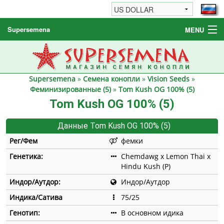
Supersemena
MENU
Семена конопли
Другие товары
Supersemena
»
Семена конопли
»
Vision Seeds
»
Как заказать / FAQ
Феминизированные (5)
»
Tom Kush OG 100% (5)
Tom Kush OG 100% (5)
Данные Tom Kush OG 100% (5)
Рег/Фем
фемки
Генетика:
Chemdawg x Lemon Thai x
Hindu Kush (P)
Индор/Аутдор:
Индор/Аутдор
Индика/Сатива
75/25
Генотип:
В основном идика