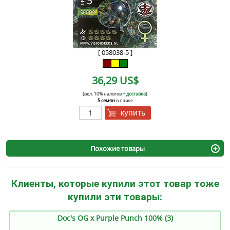
[ 058038-5 ]
36,29 US$
[вкл. 10% налогов
+ доставка
]
5 семян
в пачке
купить
Похожие товары
Клиенты, которые купили этот товар тоже
купили эти товары:
Doc's OG x Purple Punch 100% (3)