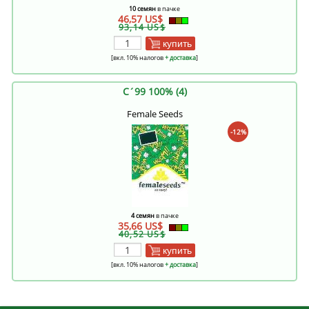
10 семян
в пачке
46,57 US$
93,14 US$
купить
[вкл. 10% налогов
+ доставка
]
C´99 100% (4)
Female Seeds
-12%
4 семян
в пачке
35,66 US$
40,52 US$
купить
[вкл. 10% налогов
+ доставка
]