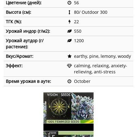
Цветение (дней):
56
Высота (см):
80/ Outdoor 300
ТГК (%):
22
Урожай индор (г/м2):
550
Урожай аутдор (г/
1200
растение):
Вкус/Аромат:
earthy, pine, lemony, woody
Эффект:
calming, relaxing, anxiety-
relieving, anti-stress
Время урожая в ауте:
October