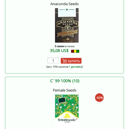
Anaconda Seeds
5 семян
в пачке
35,08 US$
купить
[вкл. 10% налогов
+ доставка
]
C´99 100% (10)
Female Seeds
-50%