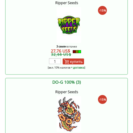
Ripper Seeds
-15%
3 семян
в пачке
27,76 US$
32,66 US$
купить
[вкл. 10% налогов
+ доставка
]
DO-G 100% (3)
Ripper Seeds
-15%