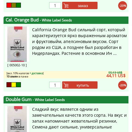
заказ
-20%
Cal. Orange Bud
- White Label Seeds
California Orange Bud сильный сорт, который
характеризуется ярко выраженным ароматом
и фруктовыйм, апелсиновым вкусом. Сорт
родом из США, а позднее был разработан в
Нидерландах. Растение в основном Ин ...
[ 005002-10 ]
55,13 US$
[вкл. 10% налогов
+ доставка
]
44,11 US$
10 семян
в пачке
купить
-20%
Double Gum
- White Label Seeds
Сладкий вкус является одним из
замечательных качеств этого сорта. На вкус и
запах напоминает жевательной резинки,
Семена дают сильные, универсальные