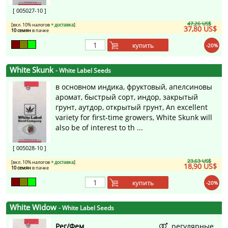
[ 005027-10 ]
47,26 US$
[вкл. 10% налогов
+ доставка
]
37,80 US$
10 семян
в пачке
купить
-20%
White Skunk
- White Label Seeds
в основном индика, фруктовый, апелсиновы
аромат, быстрый сорт, индор, закрытый
грунт, аутдор, открытый грунт, An excellent
variety for first-time growers, White Skunk will
also be of interest to th ...
[ 005028-10 ]
23,63 US$
[вкл. 10% налогов
+ доставка
]
18,90 US$
10 семян
в пачке
купить
-20%
White Widow
- White Label Seeds
Рег/Фем
регулярные