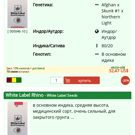
Генетика:
Afghan x
Skunk #1 x
Northern
Light
Индор/Аутдор:
Индор/
[ 005046-10 ]
Аутдор
Индика/Сатива
80/20
Генотип:
В основном
идика
40,59 US$
[вкл. 10% налогов
+ доставка
]
32,47 US$
10 семян
в пачке
купить
-20%
White Label Rhino
- White Label Seeds
в основном индика, средняя высота,
медицинский сорт, очень сильный, для
закрытого грунта ...