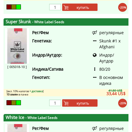
купить
-20%
Super Skunk
- White Label Seeds
Рег/Фем
регулярные
Генетика:
Skunk #1 x
Afghani
Индор/Аутдор:
Индор/
Аутдор
[ 005018-10 ]
Индика/Сатива
80/20
Генотип:
В основном
идика
41,80 US$
[вкл. 10% налогов
+ доставка
]
33,44 US$
10 семян
в пачке
купить
-20%
White Ice
- White Label Seeds
Рег/Фем
регулярные