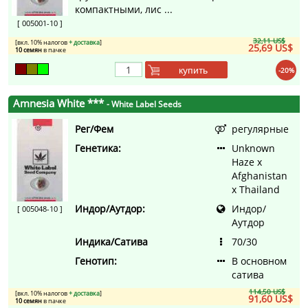
компактными, лис ...
[ 005001-10 ]
32,11 US$
[вкл. 10% налогов
+ доставка
]
25,69 US$
10 семян
в пачке
купить
-20%
Amnesia White ***
- White Label Seeds
Рег/Фем
регулярные
Генетика:
Unknown
Haze x
Afghanistan
x Thailand
Индор/Аутдор:
Индор/
[ 005048-10 ]
Аутдор
Индика/Сатива
70/30
Генотип:
В основном
сатива
114,50 US$
[вкл. 10% налогов
+ доставка
]
91,60 US$
10 семян
в пачке