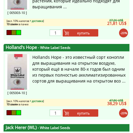
растения, которые идеально подходят для
выращивания ...
[ 005003-10 ]
27,26 US$
[вкл. 10% налогов
+ доставка
]
21,81 US$
10 семян
в пачке
купить
-20%
Holland's Hope
- White Label Seeds
Hollands Hope - это известный сорт конопли
для выращивания на открытом воздухе,
который ещё в начале 80-х годов был одним
из первых полностью акклиматизированных
сортов для выращивания на открытом воз ...
[ 005004-10 ]
47,86 US$
[вкл. 10% налогов
+ доставка
]
38,29 US$
10 семян
в пачке
купить
-20%
Jack Herer (WL)
- White Label Seeds