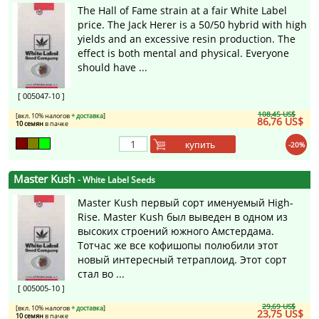
The Hall of Fame strain at a fair White Label
price. The Jack Herer is a 50/50 hybrid with high
yields and an excessive resin production. The
effect is both mental and physical. Everyone
should have ...
[ 005047-10 ]
108,45 US$
[вкл. 10% налогов
+ доставка
]
86,76 US$
10 семян
в пачке
купить
-20%
Master Kush
- White Label Seeds
Master Kush первый сорт именуемый High-
Rise. Master Kush был выведен в одном из
высоких строений южного Амстердама.
Тотчас же все кофишопы полюбили этот
новый интересный тетраплоид. Этот сорт
стал во ...
[ 005005-10 ]
29,69 US$
[вкл. 10% налогов
+ доставка
]
23,75 US$
10 семян
в пачке