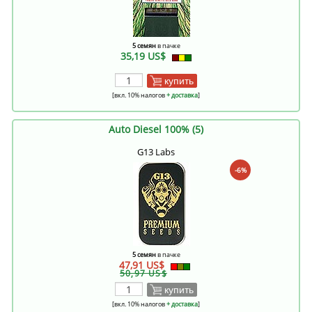
5 семян
в пачке
35,19 US$
купить
[вкл. 10% налогов
+ доставка
]
Auto Diesel 100% (5)
G13 Labs
-6%
5 семян
в пачке
47,91 US$
50,97 US$
купить
[вкл. 10% налогов
+ доставка
]