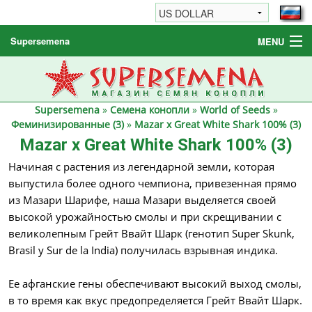
Supersemena
MENU
Семена конопли
Другие товары
Supersemena
»
Семена конопли
»
World of Seeds
»
Как заказать / FAQ
Феминизированные (3)
»
Mazar x Great White Shark 100% (3)
Mazar x Great White Shark 100% (3)
Начиная с растения из легендарной земли, которая
выпустила более одного чемпиона, привезенная прямо
из Мазари Шарифе, наша Мазари выделяется своей
высокой урожайностью смолы и при скрещивании с
великолепным Грейт Ввайт Шарк (генотип Super Skunk,
Brasil y Sur de la India) получилась взрывная индика.
Ее афганские гены обеспечивают высокий выход смолы,
в то время как вкус предопределяется Грейт Ввайт Шарк.