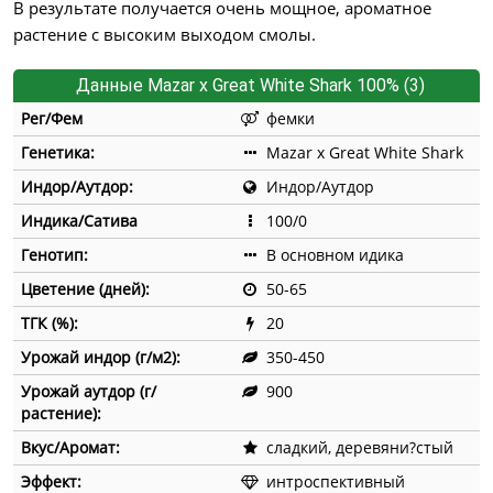
В результате получается очень мощное, ароматное
растение с высоким выходом смолы.
Данные Mazar x Great White Shark 100% (3)
Рег/Фем
фемки
Генетика:
Mazar x Great White Shark
Индор/Аутдор:
Индор/Аутдор
Индика/Сатива
100/0
Генотип:
В основном идика
Цветение (дней):
50-65
ТГК (%):
20
Урожай индор (г/м2):
350-450
Урожай аутдор (г/
900
растение):
Вкус/Аромат:
сладкий, деревяни?стый
Эффект:
интроспективный