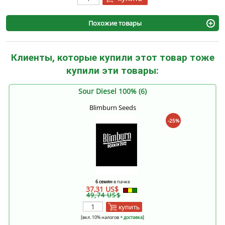
Похожие товары
Клиенты, которые купили этот товар тоже
купили эти товары:
Sour Diesel 100% (6)
Blimburn Seeds
-25%
6 семян
в пачке
37,31 US$
49,74 US$
купить
[вкл. 10% налогов
+ доставка
]