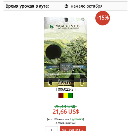
Время урожая в ауте:
начало октября
-15%
[ 006023-3 ]
25,48 US$
21,66 US$
[вкл. 10% налогов
+ доставка
]
3 семян
в пачке
купить