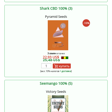
Shark CBD 100% (3)
Pyramid Seeds
-10%
3 семян
в пачке
22,93 US$
25,48 US$
купить
[вкл. 10% налогов
+ доставка
]
Seemango 100% (5)
Victory Seeds