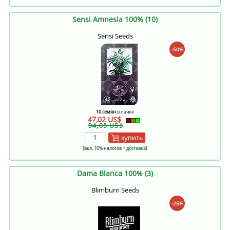
Sensi Amnesia 100% (10)
Sensi Seeds
-50%
10 семян
в пачке
47,02 US$
94,05 US$
купить
[вкл. 10% налогов
+ доставка
]
Dama Blanca 100% (3)
Blimburn Seeds
-25%